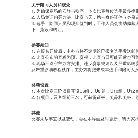
关于陪同人员和观众
1. 为确保赛场的安静与秩序，本次比赛每位选手最多
2. 入场凭证购买办法：比赛当天，携带身份证件（身
3. 选手、陪同人员和观众签到时，工作人员会协助佩
下、撕毁和转让。
参赛须知
1. 在报名开放后，主办方将不定期给已报名选手发送
2. 比赛公布的赛程为预计赛程，比赛当日可能延后也
3. 现场不遵守主办方安排、违反赛事规则以及严重影
及严重影响赛程秩序，主办方将把未成年选手和陪同人
奖项设置
1. 本次比赛三阶项目开设U6组， U8 组，U10组
2. 各项目，及各组前三名，可获得证书、奖品和奖杯
其他
比赛未尽事宜以及变动，会在本界面及时更新，请大家