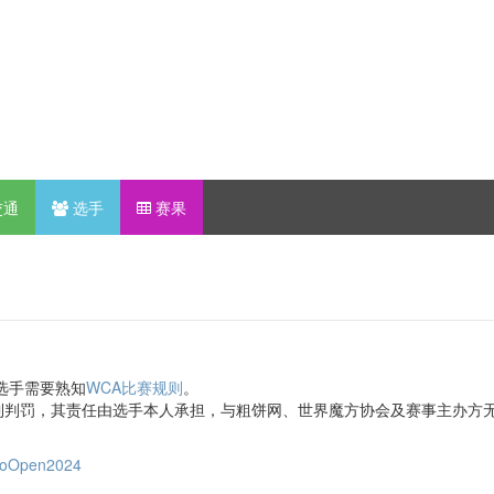
交通
选手
赛果
选手需要熟知
WCA比赛规则
。
到判罚，其责任由选手本人承担，与粗饼网、世界魔方协会及赛事主办方
iboOpen2024