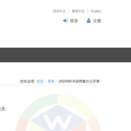
简体中文
繁体中文
English
登录
注册
您在这里:
首页
赛事
2024WCA淄博魔方公开赛
无关。