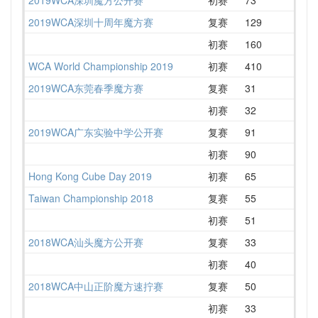
2019WCA深圳十周年魔方赛
复赛
129
13.1
初赛
160
12.5
WCA World Championship 2019
初赛
410
12.6
2019WCA东莞春季魔方赛
复赛
31
12.3
初赛
32
13.2
2019WCA广东实验中学公开赛
复赛
91
13.4
初赛
90
13.3
Hong Kong Cube Day 2019
初赛
65
12.5
Taiwan Championship 2018
复赛
55
13.1
初赛
51
12.5
2018WCA汕头魔方公开赛
复赛
33
12.7
初赛
40
13.2
2018WCA中山正阶魔方速拧赛
复赛
50
14.4
初赛
33
12.4