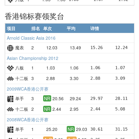
香港锦标赛领奖台
项目
排名
单次
平均
详情
Arnold Classic Asia 2016
魔表
2
12.03
13.49
15.26     12.24    
Asian Championship 2012
八板
1
1.03
1.06
1.06      1.07     
十二板
3
2.88
3.30
2.88      3.09     
2009WCA香港公开赛
单手
3
NR
20.56
29.24
29.97     28.11    
十二板
2
NR
2.44
2.95
2.44      5.08     
2008WCA香港公开赛
单手
1
25.20
NR
29.03
30.61     31.15    