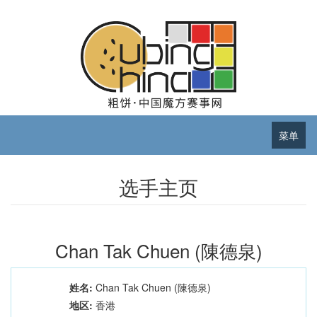
菜单
选手主页
Chan Tak Chuen (陳德泉)
姓名:
Chan Tak Chuen (陳德泉)
地区:
香港