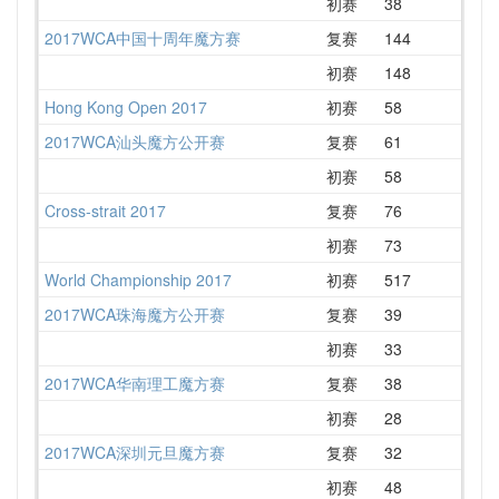
初赛
38
11.7
2017WCA中国十周年魔方赛
复赛
144
14.3
初赛
148
12.6
Hong Kong Open 2017
初赛
58
14.2
2017WCA汕头魔方公开赛
复赛
61
14.5
初赛
58
12.9
Cross-strait 2017
复赛
76
12.5
初赛
73
12.9
World Championship 2017
初赛
517
13.6
2017WCA珠海魔方公开赛
复赛
39
12.1
初赛
33
13.6
2017WCA华南理工魔方赛
复赛
38
11.2
初赛
28
12.5
2017WCA深圳元旦魔方赛
复赛
32
12.4
初赛
48
14.6