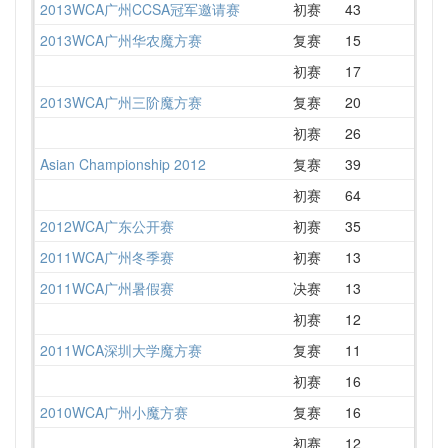
2013WCA广州CCSA冠军邀请赛
初赛
43
14.4
2013WCA广州华农魔方赛
复赛
15
14.6
初赛
17
14.1
2013WCA广州三阶魔方赛
复赛
20
14.9
初赛
26
16.4
Asian Championship 2012
复赛
39
13.4
初赛
64
14.9
2012WCA广东公开赛
初赛
35
14.4
2011WCA广州冬季赛
初赛
13
13.5
2011WCA广州暑假赛
决赛
13
14.8
初赛
12
12.8
2011WCA深圳大学魔方赛
复赛
11
13.0
初赛
16
15.5
2010WCA广州小魔方赛
复赛
16
16.0
初赛
12
14.3