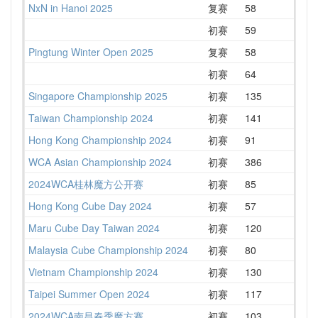
NxN in Hanoi 2025
复赛
58
13.2
初赛
59
14.9
Pingtung Winter Open 2025
复赛
58
11.5
初赛
64
13.8
Singapore Championship 2025
初赛
135
12.5
Taiwan Championship 2024
初赛
141
13.1
Hong Kong Championship 2024
初赛
91
12.4
WCA Asian Championship 2024
初赛
386
13.0
2024WCA桂林魔方公开赛
初赛
85
13.5
Hong Kong Cube Day 2024
初赛
57
11.4
Maru Cube Day Taiwan 2024
初赛
120
14.0
Malaysia Cube Championship 2024
初赛
80
12.6
Vietnam Championship 2024
初赛
130
13.4
Taipei Summer Open 2024
初赛
117
13.6
2024WCA南昌春季魔方赛
初赛
103
15.3