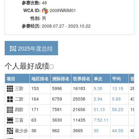
参赛次数:
48
WCA ID:
2008WAIM01
性别:
男
参赛经历:
2008.07.27 - 2023.10.22
2025年度总结
个人最好成绩
项目
地区排名
洲际排名
世界排名
单次
平均
世界
三阶
153
5996
16183
9.38
13.18
283
二阶
164
6759
25038
2.94
5.69
437
四阶
171
7581
21656
51.13
56.23
195
三盲
63
3630
11435
7:52.11
最少步
36
962
3665
35
44.33
404