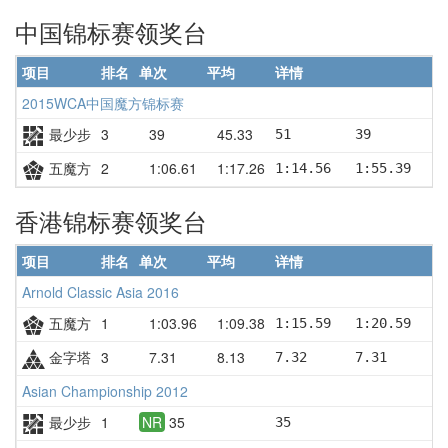
中国锦标赛领奖台
项目
排名
单次
平均
详情
2015WCA中国魔方锦标赛
最少步
3
39
45.33
51        39        4
五魔方
2
1:06.61
1:17.26
1:14.56   1:55.39   1
香港锦标赛领奖台
项目
排名
单次
平均
详情
Arnold Classic Asia 2016
五魔方
1
1:03.96
1:09.38
1:15.59   1:20.59   1
金字塔
3
7.31
8.13
7.32      7.31      8
Asian Championship 2012
最少步
1
NR
35
35