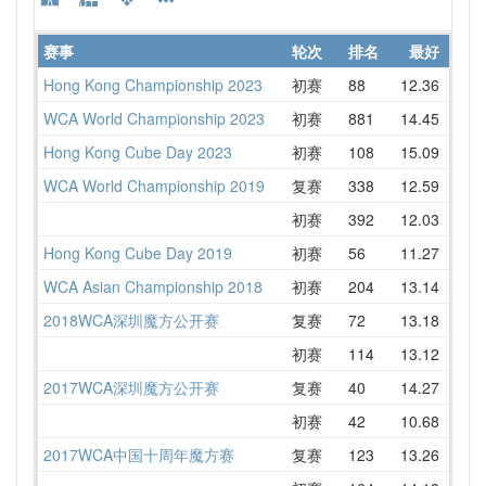
赛事
轮次
排名
最好
平
Hong Kong Championship 2023
初赛
88
12.36
15.
WCA World Championship 2023
初赛
881
14.45
17.
Hong Kong Cube Day 2023
初赛
108
15.09
16.
WCA World Championship 2019
复赛
338
12.59
13.
初赛
392
12.03
13.
Hong Kong Cube Day 2019
初赛
56
11.27
14.
WCA Asian Championship 2018
初赛
204
13.14
14.
2018WCA深圳魔方公开赛
复赛
72
13.18
13.
初赛
114
13.12
15.
2017WCA深圳魔方公开赛
复赛
40
14.27
15.
初赛
42
10.68
15.
2017WCA中国十周年魔方赛
复赛
123
13.26
14.