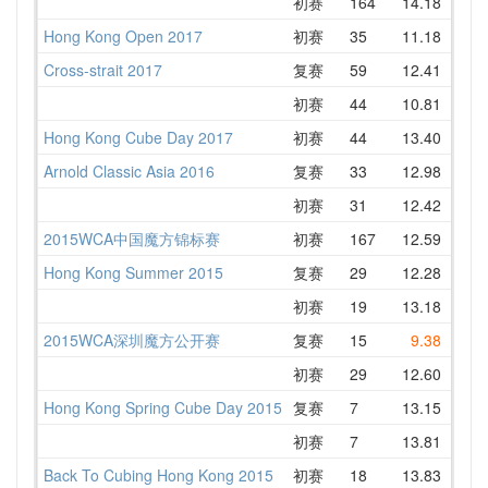
初赛
164
14.18
15.
Hong Kong Open 2017
初赛
35
11.18
13.
Cross-strait 2017
复赛
59
12.41
14.
初赛
44
10.81
13.
Hong Kong Cube Day 2017
初赛
44
13.40
15.
Arnold Classic Asia 2016
复赛
33
12.98
16.
初赛
31
12.42
15.
2015WCA中国魔方锦标赛
初赛
167
12.59
15.
Hong Kong Summer 2015
复赛
29
12.28
19.
初赛
19
13.18
14.
2015WCA深圳魔方公开赛
复赛
15
9.38
13.
初赛
29
12.60
15.
Hong Kong Spring Cube Day 2015
复赛
7
13.15
13.
初赛
7
13.81
14.
Back To Cubing Hong Kong 2015
初赛
18
13.83
15.