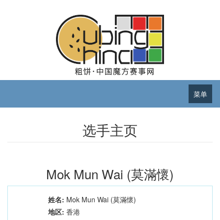
菜单
选手主页
Mok Mun Wai (莫滿懷)
姓名:
Mok Mun Wai (莫滿懷)
地区:
香港