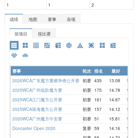
1
1
2
成绩
地图
赛事
杂项
按项目
按比赛
赛事
轮次
排名
最好
平均
2026WCA广东魔方重燃争锋公开赛
初赛
435
13.08
15.07
2025WCA广州低阶魔方赛
初赛
175
14.78
17.33
2025WCA江门魔方公开赛
初赛
161
14.87
17.08
2025WCA珠海魔方公开赛
初赛
157
14.12
17.85
2020WCA广州魔方午安赛
初赛
51
15.81
17.83
Doncaster Open 2020
复赛
59
14.16
16.97
初赛
58
14.73
16.85