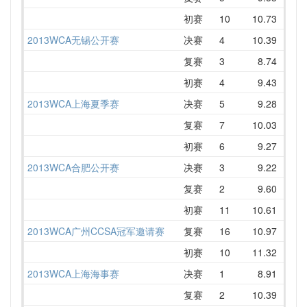
初赛
10
10.73
12
2013WCA无锡公开赛
决赛
4
10.39
12
复赛
3
8.74
11
初赛
4
9.43
11
2013WCA上海夏季赛
决赛
5
9.28
10
复赛
7
10.03
11
初赛
6
9.27
11
2013WCA合肥公开赛
决赛
3
9.22
11
复赛
2
9.60
11
初赛
11
10.61
12
2013WCA广州CCSA冠军邀请赛
复赛
16
10.97
13
初赛
10
11.32
12
2013WCA上海海事赛
决赛
1
8.91
NR
复赛
2
10.39
10