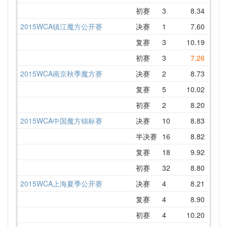
初赛
3
8.34
10
2015WCA镇江魔方公开赛
决赛
1
7.60
9
复赛
3
10.19
10
初赛
3
7.26
10
2015WCA南京秋季魔方赛
决赛
2
8.73
9
复赛
5
10.02
11
初赛
2
8.20
9
2015WCA中国魔方锦标赛
决赛
10
8.83
9
半决赛
16
8.82
10
复赛
18
9.92
10
初赛
32
8.80
11
2015WCA上海夏季公开赛
决赛
4
8.21
9
复赛
4
8.90
10
初赛
4
10.20
10