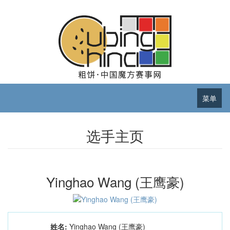
菜单
选手主页
Yinghao Wang (王鹰豪)
姓名:
Yinghao Wang (王鹰豪)