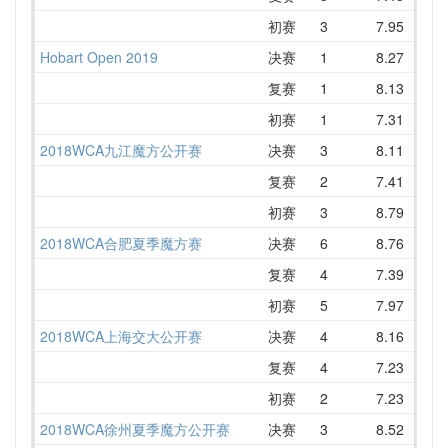
初赛
3
7.95
9
Hobart Open 2019
决赛
1
8.27
9
复赛
1
8.13
9
初赛
1
7.31
9
2018WCA九江魔方公开赛
决赛
3
8.11
9
复赛
2
7.41
8
初赛
3
8.79
9
2018WCA合肥夏季魔方赛
决赛
6
8.76
9
复赛
4
7.39
9
初赛
5
7.97
9
2018WCA上海交大公开赛
决赛
4
8.16
9
复赛
4
7.23
9
初赛
2
7.23
8
2018WCA徐州夏季魔方公开赛
决赛
3
8.52
9