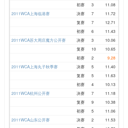
初赛
3
11.08
13
2011WCA上海临港赛
决赛
7
11.72
14
复赛
7
12.71
13
初赛
6
11.43
13
2011WCA苏大周庄魔方公开赛
决赛
3
10.06
12
复赛
10
10.65
13
初赛
2
9.28
1
2011WCA上海丸子秋季赛
决赛
5
11.40
12
复赛
5
11.63
13
初赛
4
10.13
14
2011WCA杭州公开赛
决赛
7
11.18
13
复赛
9
10.38
13
初赛
5
11.06
12
2011WCA山东公开赛
决赛
2
11.53
12