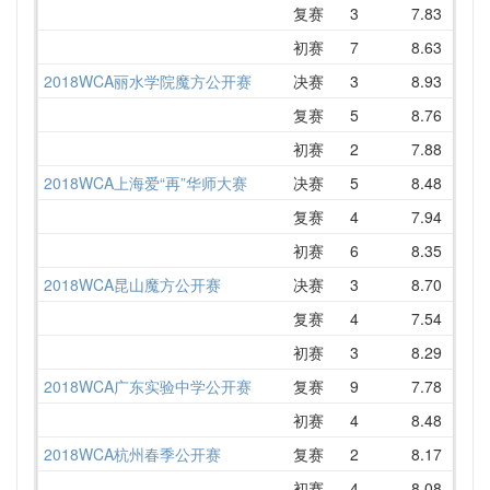
复赛
3
7.83
9
初赛
7
8.63
10
2018WCA丽水学院魔方公开赛
决赛
3
8.93
9
复赛
5
8.76
9
初赛
2
7.88
8
2018WCA上海爱“再”华师大赛
决赛
5
8.48
8
复赛
4
7.94
9
初赛
6
8.35
9
2018WCA昆山魔方公开赛
决赛
3
8.70
9
复赛
4
7.54
9
初赛
3
8.29
9
2018WCA广东实验中学公开赛
复赛
9
7.78
10
初赛
4
8.48
9
2018WCA杭州春季公开赛
复赛
2
8.17
8
初赛
4
8.08
8