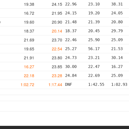
19.38
24.15
22.96     23.10     38.31  
16.72
21.95
24.15     19.20     24.05  
0
19.60
20.90
21.48     21.39     20.80  
18.37
20.14
18.37     20.45     29.79  
21.69
23.70
22.46     25.90     25.09  
19.65
22.54
25.27     56.17     21.53  
21.91
23.80
24.73     23.21     30.14  
16.27
23.85
30.00     22.47     16.27  
22.18
23.28
24.84     22.69     25.09  
1:02.72
1:17.44
DNF       1:42.55   1:02.93