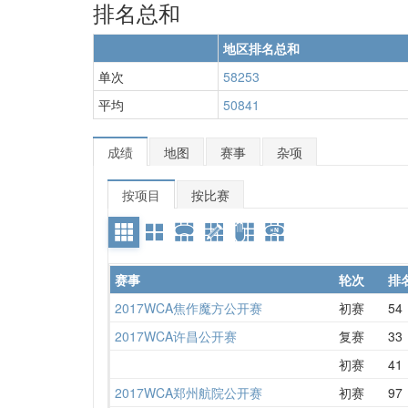
排名总和
地区排名总和
单次
58253
平均
50841
成绩
地图
赛事
杂项
按项目
按比赛
赛事
轮次
排
2017WCA焦作魔方公开赛
初赛
54
2017WCA许昌公开赛
复赛
33
初赛
41
2017WCA郑州航院公开赛
初赛
97