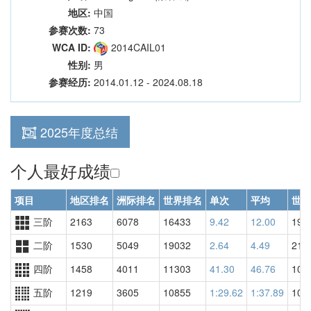
地区:
中国
参赛次数:
73
WCA ID:
2014CAIL01
性别:
男
参赛经历:
2014.01.12 - 2024.08.18
2025年度总结
个人最好成绩
项目
地区排名
洲际排名
世界排名
单次
平均
世界
三阶
2163
6078
16433
9.42
12.00
197
二阶
1530
5049
19032
2.64
4.49
212
四阶
1458
4011
11303
41.30
46.76
106
五阶
1219
3605
10855
1:29.62
1:37.89
104