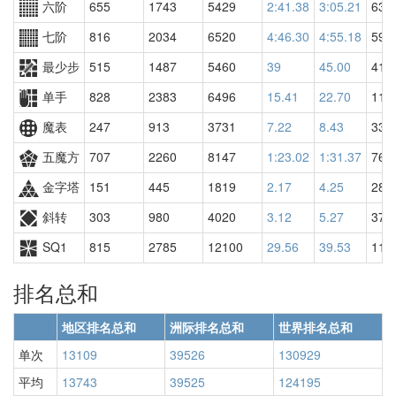
六阶
655
1743
5429
2:41.38
3:05.21
639
七阶
816
2034
6520
4:46.30
4:55.18
599
最少步
515
1487
5460
39
45.00
419
单手
828
2383
6496
15.41
22.70
115
魔表
247
913
3731
7.22
8.43
332
五魔方
707
2260
8147
1:23.02
1:31.37
767
金字塔
151
445
1819
2.17
4.25
288
斜转
303
980
4020
3.12
5.27
379
SQ1
815
2785
12100
29.56
39.53
118
排名总和
地区排名总和
洲际排名总和
世界排名总和
单次
13109
39526
130929
平均
13743
39525
124195