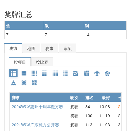
奖牌汇总
金
银
铜
7
7
14
成绩
地图
赛事
杂项
按项目
按比赛
赛事
轮次
排名
最好
平均
2024WCA惠州十周年魔方赛
复赛
84
10.98
12.00
初赛
100
11.19
12.91
2021WCA广东魔方公开赛
复赛
113
11.93
13.87