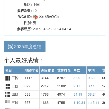
地区:
中国
参赛次数:
12
WCA ID:
2015BAOY01
性别:
男
参赛经历:
2015.04.25 - 2024.04.14
2025年度总结
个人最好成绩
项目
地区排名
洲际排名
世界排名
单次
平均
世界
三阶
1117
3144
8787
8.20
9.60
658
二阶
822
2747
11001
2.17
3.14
545
四阶
588
1766
4974
34.19
38.24
407
五阶
557
1663
4755
1:10.34
1:15.11
395