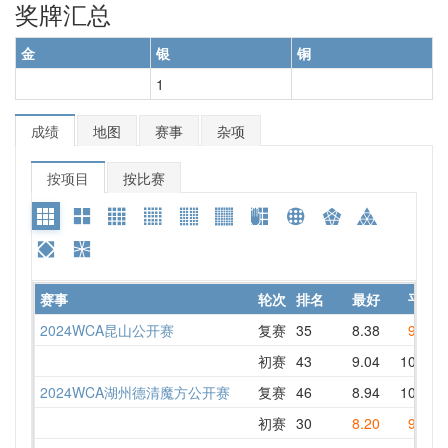
奖牌汇总
金
银
铜
1
成绩
地图
赛事
杂项
按项目
按比赛
赛事
轮次
排名
最好
平均
2024WCA昆山公开赛
复赛
35
8.38
9.60
初赛
43
9.04
10.51
2024WCA湖州德清魔方公开赛
复赛
46
8.94
10.55
初赛
30
8.20
9.69