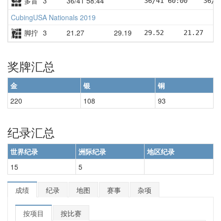
多盲
3
36/41 58:44
36/41 60:00    36/4
CubingUSA Nationals 2019
脚拧
3
21.27
29.19
29.52     21.27    
奖牌汇总
金
银
铜
220
108
93
纪录汇总
世界纪录
洲际纪录
地区纪录
15
5
成绩
纪录
地图
赛事
杂项
按项目
按比赛