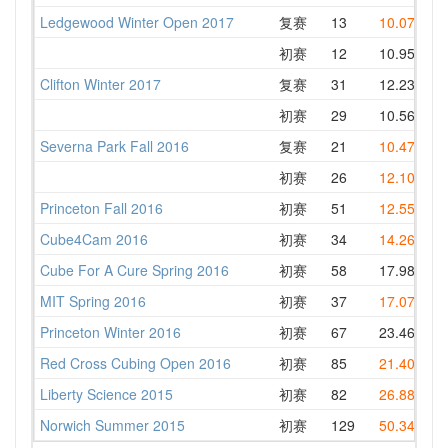
Ledgewood Winter Open 2017
复赛
13
10.07
1
初赛
12
10.95
12
Clifton Winter 2017
复赛
31
12.23
14
初赛
29
10.56
12
Severna Park Fall 2016
复赛
21
10.47
1
初赛
26
12.10
1
Princeton Fall 2016
初赛
51
12.55
1
Cube4Cam 2016
初赛
34
14.26
1
Cube For A Cure Spring 2016
初赛
58
17.98
20
MIT Spring 2016
初赛
37
17.07
1
Princeton Winter 2016
初赛
67
23.46
27
Red Cross Cubing Open 2016
初赛
85
21.40
2
Liberty Science 2015
初赛
82
26.88
2
Norwich Summer 2015
初赛
129
50.34