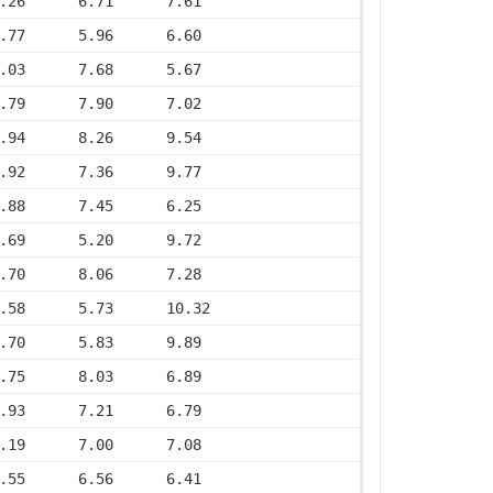
.26      6.71      7.61
.77      5.96      6.60
.03      7.68      5.67
.79      7.90      7.02
.94      8.26      9.54
.92      7.36      9.77
.88      7.45      6.25
.69      5.20      9.72
.70      8.06      7.28
.58      5.73      10.32
.70      5.83      9.89
.75      8.03      6.89
.93      7.21      6.79
.19      7.00      7.08
.55      6.56      6.41