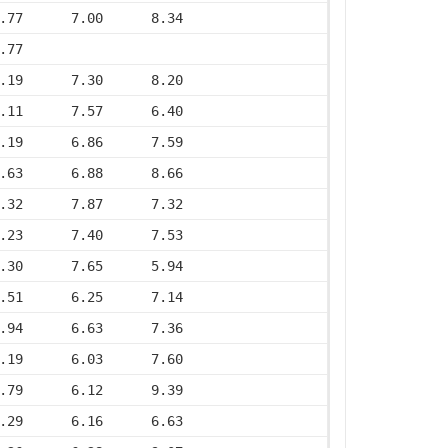
.77      7.00      8.34
.77
.19      7.30      8.20
.11      7.57      6.40
.19      6.86      7.59
.63      6.88      8.66
.32      7.87      7.32
.23      7.40      7.53
.30      7.65      5.94
.51      6.25      7.14
.94      6.63      7.36
.19      6.03      7.60
.79      6.12      9.39
.29      6.16      6.63