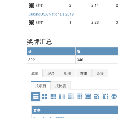
斜转
2
2.14
2
CubingUSA Nationals 2019
斜转
1
2.28
3
奖牌汇总
金
银
322
346
成绩
纪录
地图
赛事
杂项
按项目
按比赛
赛事