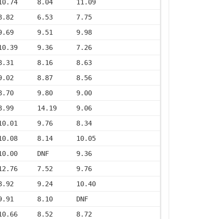
10.74     8.04      11.09
8.82      6.53      7.75
9.69      9.51      9.98
10.39     9.36      7.26
8.31      8.16      8.63
9.02      8.87      8.56
8.70      9.80      9.00
8.99      14.19     9.06
10.01     9.76      8.34
10.08     8.14      10.05
10.00     DNF       9.36
12.76     7.52      9.76
8.92      9.24      10.40
9.91      8.10      DNF
10.66     8.52      8.72