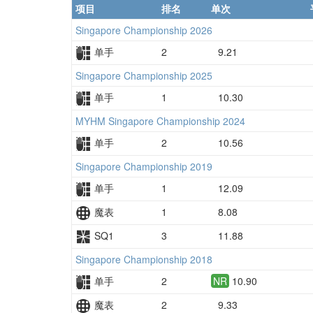
项目
排名
单次
Singapore Championship 2026
单手
2
9.21
Singapore Championship 2025
单手
1
10.30
MYHM Singapore Championship 2024
单手
2
10.56
Singapore Championship 2019
单手
1
12.09
魔表
1
8.08
SQ1
3
11.88
Singapore Championship 2018
单手
2
NR
10.90
魔表
2
9.33