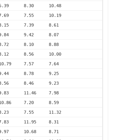
6.39      8.30      10.48
7.69      7.55      10.19
8.15      7.39      8.61
9.84      9.42      8.07
8.72      8.10      8.88
8.12      8.56      10.00
10.79     7.57      7.64
9.44      8.78      9.25
8.56      8.46      9.23
9.83      11.46     7.98
10.86     7.20      8.59
8.23      7.55      11.32
7.83      11.95     8.31
9.97      10.68     8.71