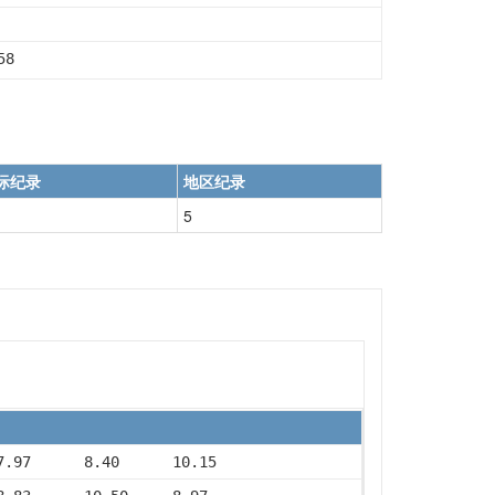
58
际纪录
地区纪录
5
7.97      8.40      10.15