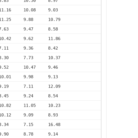
8.83      10.50     8.97
11.16     10.08     9.03
11.25     9.88      10.79
7.63      9.47      8.58
10.42     9.62      11.86
7.11      9.36      8.42
8.30      7.73      10.37
9.52      10.47     9.46
10.01     9.98      9.13
9.19      7.11      12.09
8.45      9.24      8.54
10.82     11.05     10.23
10.12     9.09      8.93
8.34      7.15      16.48
9.90      8.78      9.14