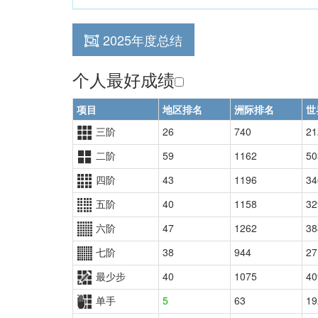
2025年度总结
个人最好成绩
项目
地区排名
洲际排名
世
三阶
26
740
21
二阶
59
1162
50
四阶
43
1196
34
五阶
40
1158
32
六阶
47
1262
38
七阶
38
944
27
最少步
40
1075
40
单手
5
63
19