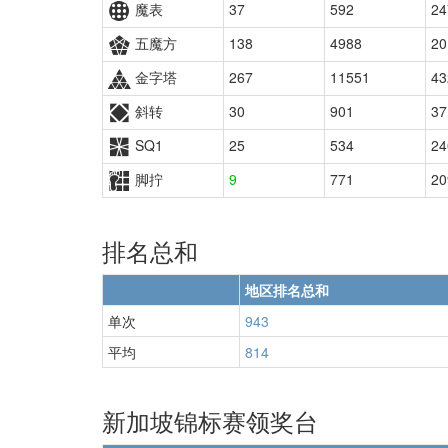
魔表
37
592
24
五魔方
138
4988
20
金字塔
267
11551
43
斜转
30
901
37
SQ1
25
534
24
脚拧
9
771
20
排名总和
地区排名总和
单次
943
平均
814
新加坡锦标赛领奖台