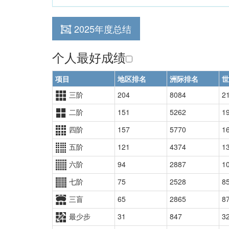
2025年度总结
个人最好成绩
项目
地区排名
洲际排名
世
三阶
204
8084
2
二阶
151
5262
1
四阶
157
5770
1
五阶
121
4374
1
六阶
94
2887
1
七阶
75
2528
8
三盲
65
2865
8
最少步
31
847
3