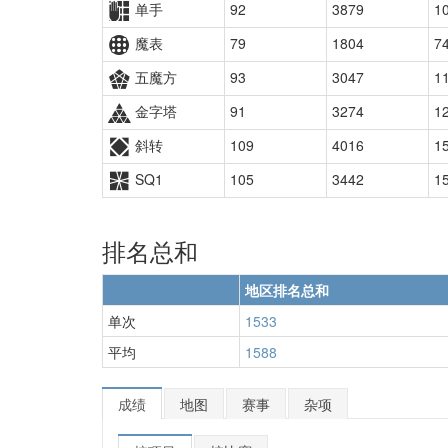
单手
92
3879
1
魔表
79
1804
7
五魔方
93
3047
1
金字塔
91
3274
1
斜转
109
4016
1
SQ1
105
3442
1
排名总和
地区排名总和
单次
1533
平均
1588
成绩
地图
赛事
杂项