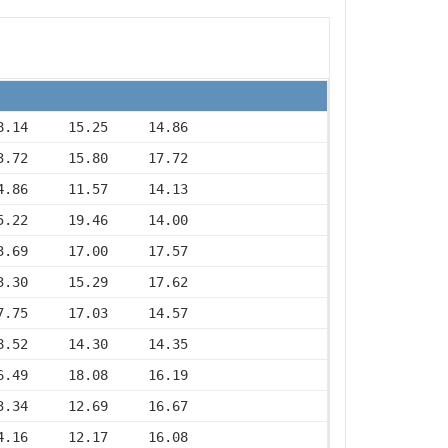
8.14     15.25     14.86
3.72     15.80     17.72
4.86     11.57     14.13
5.22     19.46     14.00
3.69     17.00     17.57
3.30     15.29     17.62
7.75     17.03     14.57
8.52     14.30     14.35
6.49     18.08     16.19
3.34     12.69     16.67
4.16     12.17     16.08