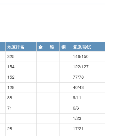
地区排名
金
银
铜
复原/尝试
325
146/150
154
122/127
152
77/78
128
40/43
88
9/11
71
6/6
1/23
28
17/21