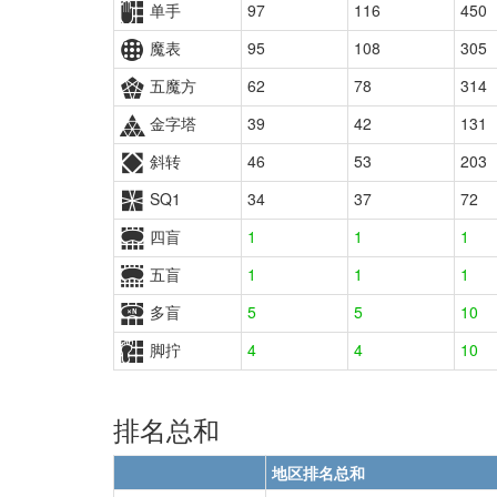
单手
97
116
450
魔表
95
108
305
五魔方
62
78
314
金字塔
39
42
131
斜转
46
53
203
SQ1
34
37
72
四盲
1
1
1
五盲
1
1
1
多盲
5
5
10
脚拧
4
4
10
排名总和
地区排名总和