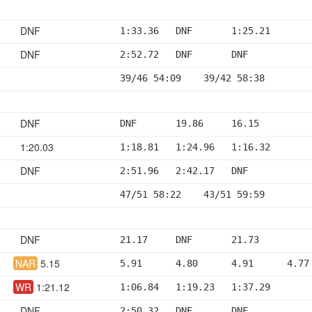
DNF
1:33.36   DNF       1:25.21
DNF
2:52.72   DNF       DNF
39/46 54:09    39/42 58:38
DNF
DNF       19.86     16.15
1:20.03
1:18.81   1:24.96   1:16.32
DNF
2:51.96   2:42.17   DNF
47/51 58:22    43/51 59:59
DNF
21.17     DNF       21.73
NAR
5.15
5.91      4.80      4.91      4.77
WR
1:21.12
1:06.84   1:19.23   1:37.29
DNF
2:50.32   DNF       DNF