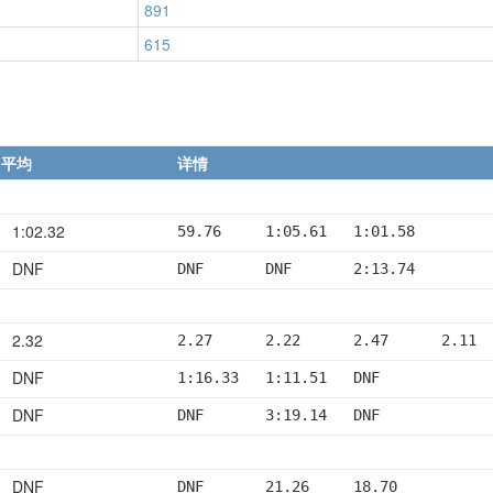
891
615
平均
详情
1:02.32
59.76     1:05.61   1:01.58
DNF
DNF       DNF       2:13.74
2.32
2.27      2.22      2.47      2.11 
DNF
1:16.33   1:11.51   DNF
DNF
DNF       3:19.14   DNF
DNF
DNF       21.26     18.70