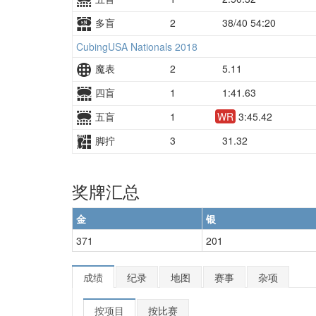
多盲
2
38/40 54:20
CubingUSA Nationals 2018
魔表
2
5.11
四盲
1
1:41.63
五盲
1
WR
3:45.42
脚拧
3
31.32
奖牌汇总
金
银
371
201
成绩
纪录
地图
赛事
杂项
按项目
按比赛