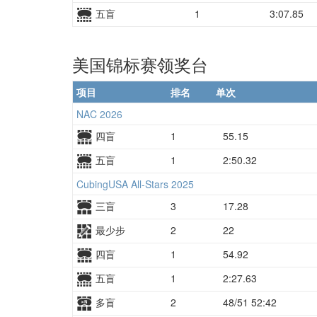
五盲
1
3:07.85
美国锦标赛领奖台
项目
排名
单次
NAC 2026
四盲
1
55.15
五盲
1
2:50.32
CubingUSA All-Stars 2025
三盲
3
17.28
最少步
2
22
四盲
1
54.92
五盲
1
2:27.63
多盲
2
48/51 52:42