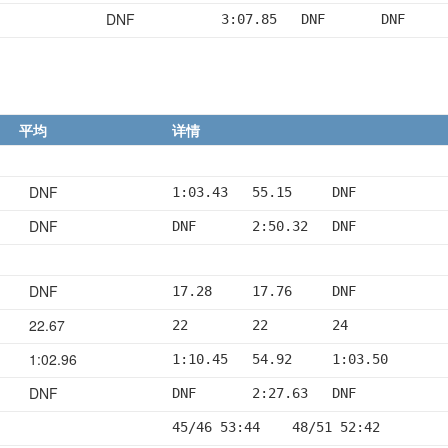
DNF
3:07.85   DNF       DNF
平均
详情
DNF
1:03.43   55.15     DNF
DNF
DNF       2:50.32   DNF
DNF
17.28     17.76     DNF
22.67
22        22        24
1:02.96
1:10.45   54.92     1:03.50
DNF
DNF       2:27.63   DNF
45/46 53:44    48/51 52:42