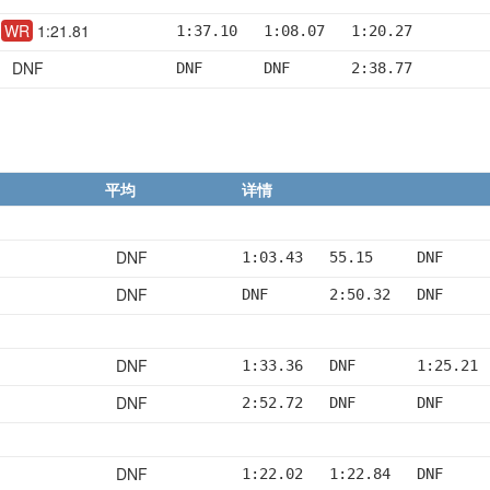
WR
1:21.81
1:37.10   1:08.07   1:20.27
DNF
DNF       DNF       2:38.77
平均
详情
DNF
1:03.43   55.15     DNF
DNF
DNF       2:50.32   DNF
DNF
1:33.36   DNF       1:25.21
DNF
2:52.72   DNF       DNF
DNF
1:22.02   1:22.84   DNF