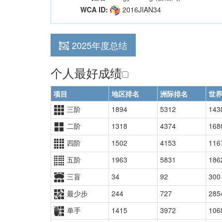
WCA ID:
2016JIAN34
2025年度总结
个人最好成绩
项目
地区排名
洲际排名
世
三阶
1894
5312
143
二阶
1318
4374
168
四阶
1502
4153
116
五阶
1963
5831
186
三盲
34
92
300
最少步
244
727
285
单手
1415
3972
106