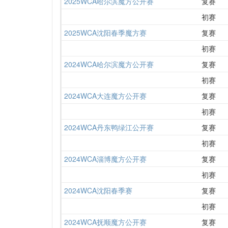
2025WCA哈尔滨魔方公开赛
复赛
初赛
2025WCA沈阳春季魔方赛
复赛
初赛
2024WCA哈尔滨魔方公开赛
复赛
初赛
2024WCA大连魔方公开赛
复赛
初赛
2024WCA丹东鸭绿江公开赛
复赛
初赛
2024WCA淄博魔方公开赛
复赛
初赛
2024WCA沈阳春季赛
复赛
初赛
2024WCA抚顺魔方公开赛
复赛