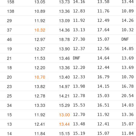
158
13.05
13.73
14.16     13.58     13.44
138
10.89
13.36
12.83     11.76     10.89
29
11.92
13.09
11.92     12.49     14.26
37
10.32
14.36
13.13     17.64     10.32
46
12.97
18.78
27.30     15.07     DNF  
19
12.37
13.90
12.37     12.56     14.85
21
11.53
13.46
DNF       14.64     13.69
18
12.20
13.36
12.20     12.44     13.69
20
10.70
13.40
12.33     16.79     10.70
23
13.82
14.97
13.98     14.15     16.78
25
12.78
14.21
12.78     15.03     20.54
34
13.33
15.29
15.53     16.51     14.03
15
11.92
13.00
12.70     11.92     13.36
13
12.41
13.44
13.48     12.41     15.07
14
11.84
15.15
15.19     15.07     11.84