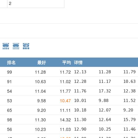
2
排名
最好
平均
详情
99
11.28
11.72
12.13     11.28     11.79
91
10.63
11.02
12.28     11.17     10.63
54
11.04
11.77
11.76     17.32     12.38
53
9.58
10.47
10.01     9.88      11.52 
65
9.20
11.11
10.18     12.07     9.20 
98
11.30
14.32
11.30     12.64     15.79
56
10.23
11.03
12.90     10.25     11.46