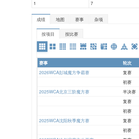
1
7
成绩
地图
赛事
杂项
按项目
按比赛
赛事
轮次
2026WCA彭城魔方争霸赛
复赛
初赛
2025WCA北京三阶魔方赛
半决赛
复赛
初赛
2025WCA沈阳秋季魔方赛
复赛
初赛