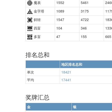
魔表
1552
5461
246
金字塔
1089
3175
117
斜转
1547
4722
183
四盲
104
346
133
多盲
47
155
665
排名总和
地区排名总和
单次
18421
平均
17441
奖牌汇总
金
银