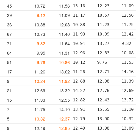
45
10.72
11.56
13.16     12.23     11.09
29
9.12
11.09
11.17     10.57     12.56 
36
10.88
12.08
10.88     11.23     11.75
67
10.73
11.40
11.93     10.99     12.42
71
9.32
11.64
10.91     13.27     9.32 
64
9.95
11.31
12.96     12.83     10.08
51
9.76
10.86
10.12     9.76      11.53
17
11.26
13.62
11.26     12.71     14.16
9
10.24
11.92
12.88     12.98     11.39
21
12.69
13.32
14.22     12.76     12.69
15
11.33
12.55
12.82     12.43     13.72
7
11.75
14.10
13.91     15.55     13.10
5
10.32
12.37
12.79     13.90     10.32
9
12.49
12.85
12.49     13.08     13.09