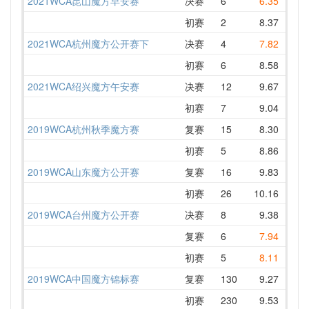
2021WCA昆山魔方早安赛
决赛
6
6.35
9.
初赛
2
8.37
9.
2021WCA杭州魔方公开赛下
决赛
4
7.82
8.
初赛
6
8.58
9.
2021WCA绍兴魔方午安赛
决赛
12
9.67
10.
初赛
7
9.04
9.
2019WCA杭州秋季魔方赛
复赛
15
8.30
10.
初赛
5
8.86
9.
2019WCA山东魔方公开赛
复赛
16
9.83
10.
初赛
26
10.16
11.
2019WCA台州魔方公开赛
决赛
8
9.38
11.
复赛
6
7.94
10.
初赛
5
8.11
10.
2019WCA中国魔方锦标赛
复赛
130
9.27
11.
初赛
230
9.53
13.