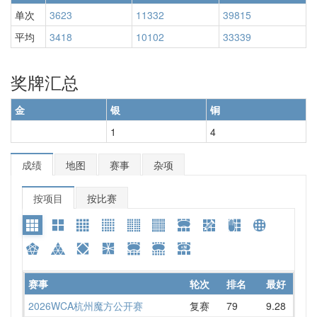
单次
3623
11332
39815
平均
3418
10102
33339
奖牌汇总
金
银
铜
1
4
成绩
地图
赛事
杂项
按项目
按比赛
赛事
轮次
排名
最好
平
2026WCA杭州魔方公开赛
复赛
79
9.28
10.