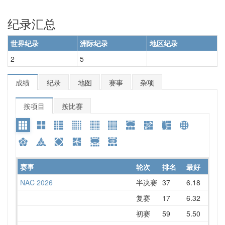
纪录汇总
世界纪录
洲际纪录
地区纪录
2
5
成绩
纪录
地图
赛事
杂项
按项目
按比赛
赛事
轮次
排名
最好
平均
NAC 2026
半决赛
37
6.18
7.64
复赛
17
6.32
6.78
初赛
59
5.50
7.67