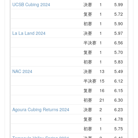
UCSB Cubing 2024
决赛
1
5.99
7.22
复赛
1
5.72
6.62
初赛
1
5.90
6.56
La La Land 2024
决赛
1
5.97
7.17
半决赛
1
6.56
7.21
复赛
1
5.70
6.78
初赛
1
5.83
6.87
NAC 2024
决赛
13
5.49
6.98
半决赛
15
6.12
7.21
复赛
16
6.15
6.76
初赛
21
6.30
7.26
Agoura Cubing Returns 2024
决赛
2
6.23
6.98
复赛
1
4.78
5.94
初赛
1
5.75
7.24
Temecula Valley Spring 2024
决赛
2
6.46
7.10