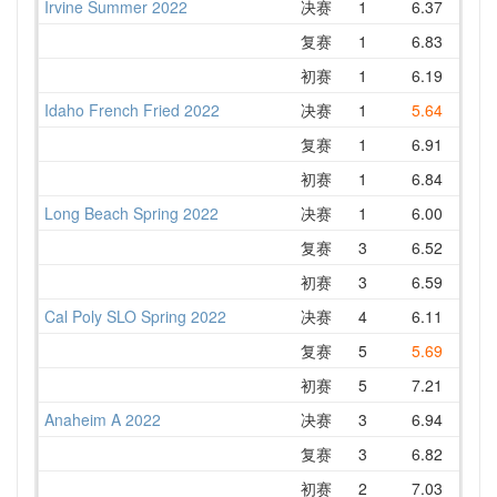
Irvine Summer 2022
决赛
1
6.37
7.67
复赛
1
6.83
7.82
初赛
1
6.19
7.18
Idaho French Fried 2022
决赛
1
5.64
6.80
复赛
1
6.91
7.23
初赛
1
6.84
7.43
Long Beach Spring 2022
决赛
1
6.00
6.82
复赛
3
6.52
8.01
初赛
3
6.59
7.86
Cal Poly SLO Spring 2022
决赛
4
6.11
7.64
复赛
5
5.69
8.27
初赛
5
7.21
8.19
Anaheim A 2022
决赛
3
6.94
7.28
复赛
3
6.82
7.96
初赛
2
7.03
8.12