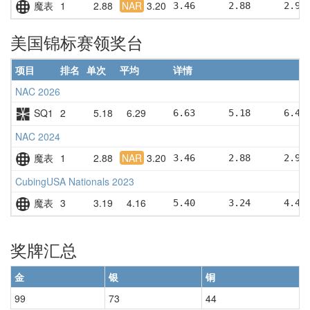
魔表
1
2.88
NAR
3.20
3.46      2.88      2.98
美国锦标赛领奖台
项目
排名
单次
平均
详情
NAC 2026
SQ1
2
5.18
6.29
6.63      5.18      6.49
NAC 2024
魔表
1
2.88
NAR
3.20
3.46      2.88      2.98
CubingUSA Nationals 2023
魔表
3
3.19
4.16
5.40      3.24      4.48
奖牌汇总
金
银
铜
99
73
44