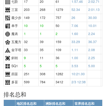
七阶
17
20
61
1:57.46
2:02.71
48
三盲
203
268
1279
52.34
2:01.13
19
最少步
149
172
757
26
30.00
63
单手
10
10
50
7.06
10.01
80
魔表
1
1
2
1.60
2.24
2
五魔方
32
39
159
33.29
36.37
11
金字塔
33
35
109
1.11
2.08
19
斜转
9
11
36
1.00
2.25
79
SQ1
5
5
5
3.53
5.00
5
四盲
251
308
1282
10:21.00
多盲
599
784
3412
2/3 12:38
排名总和
地区排名总和
洲际排名总和
世界排名总和