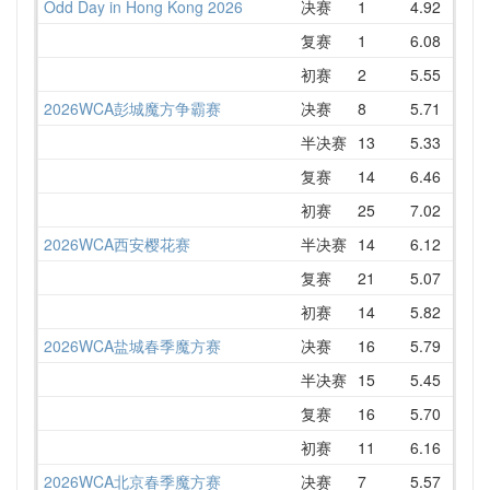
Odd Day in Hong Kong 2026
决赛
1
4.92
6
复赛
1
6.08
6
初赛
2
5.55
7
2026WCA彭城魔方争霸赛
决赛
8
5.71
半决赛
13
5.33
6
复赛
14
6.46
7
初赛
25
7.02
7
2026WCA西安樱花赛
半决赛
14
6.12
6
复赛
21
5.07
7
初赛
14
5.82
6
2026WCA盐城春季魔方赛
决赛
16
5.79
7
半决赛
15
5.45
6
复赛
16
5.70
6
初赛
11
6.16
6
2026WCA北京春季魔方赛
决赛
7
5.57
7