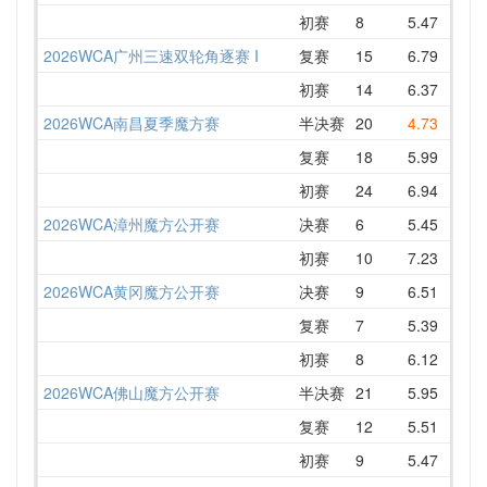
初赛
8
5.47
6
2026WCA广州三速双轮角逐赛 I
复赛
15
6.79
7
初赛
14
6.37
7
2026WCA南昌夏季魔方赛
半决赛
20
4.73
7
复赛
18
5.99
7
初赛
24
6.94
7
2026WCA漳州魔方公开赛
决赛
6
5.45
7
初赛
10
7.23
8
2026WCA黄冈魔方公开赛
决赛
9
6.51
6
复赛
7
5.39
6
初赛
8
6.12
6
2026WCA佛山魔方公开赛
半决赛
21
5.95
7
复赛
12
5.51
7
初赛
9
5.47
6