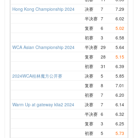
Hong Kong Championship 2024
决赛
7
7.29
7
半决赛
7
6.02
7
复赛
6
5.02
7
初赛
3
6.58
7
WCA Asian Championship 2024
半决赛
29
5.64
7
复赛
28
5.15
7
初赛
31
6.39
2024WCA桂林魔方公开赛
决赛
5
5.85
复赛
8
7.01
7
初赛
7
6.20
Warm Up at gateway klia2 2024
决赛
7
6.14
8
半决赛
6
6.32
7
复赛
3
6.25
7
初赛
5
5.73
7