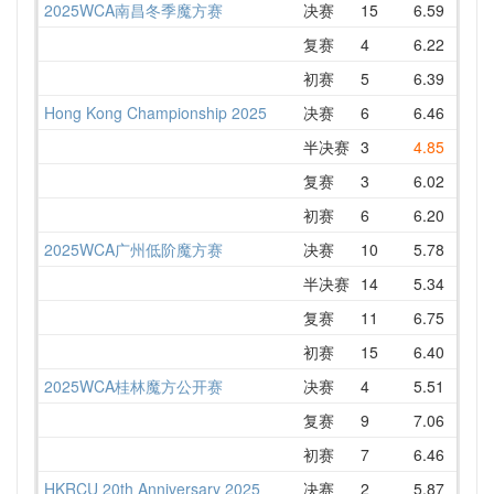
2025WCA南昌冬季魔方赛
决赛
15
6.59
8
复赛
4
6.22
6
初赛
5
6.39
7
Hong Kong Championship 2025
决赛
6
6.46
7
半决赛
3
4.85
6
复赛
3
6.02
6
初赛
6
6.20
8
2025WCA广州低阶魔方赛
决赛
10
5.78
6
半决赛
14
5.34
7
复赛
11
6.75
7
初赛
15
6.40
7
2025WCA桂林魔方公开赛
决赛
4
5.51
6
复赛
9
7.06
7
初赛
7
6.46
7
HKRCU 20th Anniversary 2025
决赛
2
5.87
7