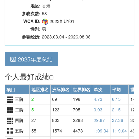
地区:
香港
参赛次数:
58
WCA ID:
2023XIUY01
性别:
男
参赛经历:
2023.03.04 - 2026.08.08
2025年度总结
个人最好成绩
项目
地区排名
洲际排名
世界排名
单次
平均
世界
三阶
2
69
196
4.73
6.15
147
二阶
5
123
795
0.93
2.15
124
四阶
27
803
2288
29.87
37.36
358
五阶
55
1574
4473
1:09.34
1:19.04
497