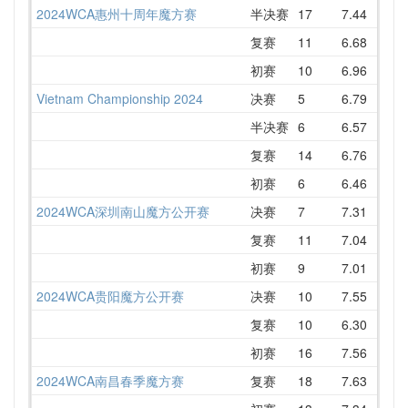
2024WCA惠州十周年魔方赛
半决赛
17
7.44
8
复赛
11
6.68
7
初赛
10
6.96
7
Vietnam Championship 2024
决赛
5
6.79
7
半决赛
6
6.57
7
复赛
14
6.76
8
初赛
6
6.46
7
2024WCA深圳南山魔方公开赛
决赛
7
7.31
7
复赛
11
7.04
8
初赛
9
7.01
8
2024WCA贵阳魔方公开赛
决赛
10
7.55
9
复赛
10
6.30
初赛
16
7.56
8
2024WCA南昌春季魔方赛
复赛
18
7.63
8