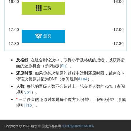
16:00
16:00
三阶
17:00
17:00
颁奖
17:30
17:30
及格线
: 在组合制轮次中，取得小于及格线的成绩，以获得后
面的还原机会（参阅规则
9g
）。
还原时限
: 如果你某次复原的过程中达到还原时限，裁判会叫
停该次复原并记为DNF（参阅规则
A1a4
）。
人数
: 每轮的晋级人数不会超过上一轮参赛人数的75%（参阅
规则
9p1
）。
*
三阶多盲的还原时限是每个魔方10分钟，上限60分钟（参阅
规则
H1b
）。
Copyright @ 2026 粗饼·中国魔方赛事网
京ICP备2021016168号