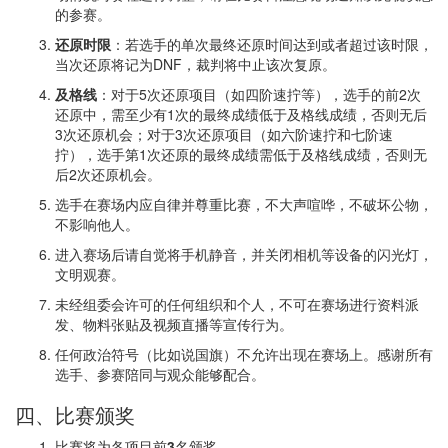
的参赛。
还原时限
：若选手的单次最终还原时间达到或者超过该时限，
当次还原将记为DNF，裁判将中止该次复原。
及格线
：对于5次还原项目（如四阶速拧等），选手的前2次
还原中，需至少有1次的最终成绩低于及格线成绩，否则无后
3次还原机会；对于3次还原项目（如六阶速拧和七阶速
拧），选手第1次还原的最终成绩需低于及格线成绩，否则无
后2次还原机会。
选手在赛场内应自律并尊重比赛，不大声喧哗，不破坏公物，
不影响他人。
进入赛场后请自觉将手机静音，并关闭相机等设备的闪光灯，
文明观赛。
未经组委会许可的任何组织和个人，不可在赛场进行资料派
发、物料张贴及视频直播等宣传行为。
任何政治符号（比如说国旗）不允许出现在赛场上。感谢所有
选手、参赛陪同与观众能够配合。
四、比赛颁奖
比赛将为各项目前
3
名颁奖。