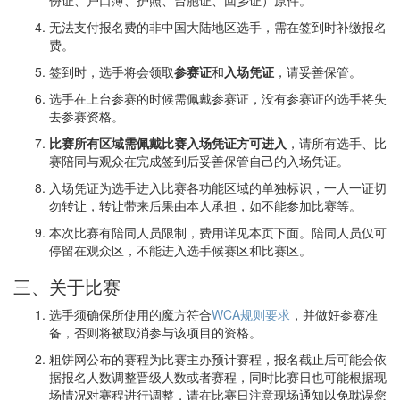
无法支付报名费的非中国大陆地区选手，需在签到时补缴报名
费。
签到时，选手将会领取
参赛证
和
入场凭证
，请妥善保管。
选手在上台参赛的时候需佩戴参赛证，没有参赛证的选手将失
去参赛资格。
比赛所有区域需佩戴比赛入场凭证方可进入
，请所有选手、比
赛陪同与观众在完成签到后妥善保管自己的入场凭证。
入场凭证为选手进入比赛各功能区域的单独标识，一人一证切
勿转让，转让带来后果由本人承担，如不能参加比赛等。
本次比赛有陪同人员限制，费用详见本页下面。陪同人员仅可
停留在观众区，不能进入选手候赛区和比赛区。
三、关于比赛
选手须确保所使用的魔方符合
WCA规则要求
，并做好参赛准
备，否则将被取消参与该项目的资格。
粗饼网公布的赛程为比赛主办预计赛程，报名截止后可能会依
据报名人数调整晋级人数或者赛程，同时比赛日也可能根据现
场情况对赛程进行调整，请在比赛日注意现场通知以免耽误您