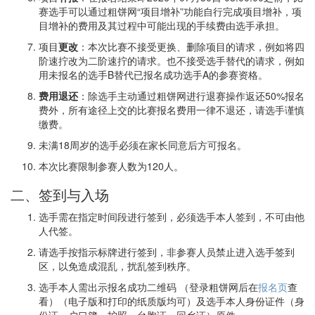
赛选手可以通过粗饼网“项目增补”功能自行完成项目增补，项
目增补的费用及其过程中可能出现的手续费由选手承担。
项目
更改
：本次比赛不接受更换、删除项目的请求，例如将四
阶速拧改为二阶速拧的请求。也不接受选手替代的请求，例如
用未报名的选手B替代已报名成功选手A的参赛资格。
费用退还
：除选手主动通过粗饼网进行退赛操作返还50%报名
费外，所有途径上交的比赛报名费用一律不退还，请选手谨慎
缴费。
未满18周岁的选手必须在家长同意后方可报名。
本次比赛限制参赛人数为120人。
二、签到与入场
选手需在指定时间段进行签到，必须选手本人签到，不可由他
人代签。
请选手按指示标牌进行签到，非参赛人员禁止进入选手签到
区，以免造成混乱，扰乱签到秩序。
选手本人需出示报名成功二维码 （登录粗饼网后在
报名页
查
看）（电子版和打印的纸质版均可）及选手本人身份证件（身
份证、户口簿、护照、台胞证、回乡证）原件。