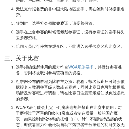
无法支付报名费的非中国大陆地区选手，需在签到时补缴报名
费。
签到时，选手将会领取
参赛证
，请妥善保管。
选手在上台参赛的时候需佩戴参赛证，没有参赛证的选手将失
去参赛资格。
陪同人员仅可停留在观众区，不能进入选手候赛区和比赛区。
三、关于比赛
选手须确保所使用的魔方符合
WCA规则要求
，并做好参赛准
备，否则将被取消参与该项目的资格。
粗饼网公布的赛程为比赛主办预计赛程，报名截止后可能会依
据报名人数调整晋级人数或者赛程，同时比赛日也可能根据现
场情况对赛程进行调整，请在比赛日注意现场通知以免耽误您
的参赛。
WCA代表可能会判定下列魔表违规并禁止在比赛中使用：对
于磨损过于严重的Rubik's魔表或者制造质量一般的国产魔
表，如果控制齿轮转动的按钮（pin、针）不能维持凸起的状
态，即依靠重力针会松动自动下落或者部分按钮的功能失效无