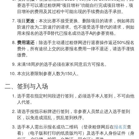
赛选手可以通过粗饼网“项目增补”功能自行完成项目增补，项
目增补的费用及其过程中可能出现的手续费由选手承担。
项目
更改
：本次比赛不接受更换、删除项目的请求，例如将四
阶速拧改为二阶速拧的请求。也不接受选手替代的请求，例如
用未报名的选手B替代已报名成功选手A的参赛资格。
费用退还
：除选手主动通过粗饼网进行退赛操作返还50%报名
费外，所有途径上交的比赛报名费用一律不退还，请选手谨慎
缴费。
未满18周岁的选手必须在家长同意后方可报名。
本次比赛限制参赛人数为150人。
二、签到与入场
选手需在指定时间段进行签到，必须选手本人签到，不可由他
人代签。
请选手按指示标牌进行签到，非参赛人员禁止进入选手签到
区，以免造成混乱，扰乱签到秩序。
选手本人需出示报名成功二维码 （登录粗饼网后在
报名页
查
看）（电子版和打印的纸质版均可）及选手本人身份证件（身
份证、户口簿、护照、台胞证、回乡证）原件。