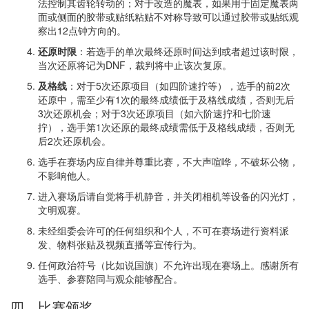
法控制其齿轮转动的；对于改造的魔表，如果用于固定魔表两
面或侧面的胶带或贴纸粘贴不对称导致可以通过胶带或贴纸观
察出12点钟方向的。
还原时限
：若选手的单次最终还原时间达到或者超过该时限，
当次还原将记为DNF，裁判将中止该次复原。
及格线
：对于5次还原项目（如四阶速拧等），选手的前2次
还原中，需至少有1次的最终成绩低于及格线成绩，否则无后
3次还原机会；对于3次还原项目（如六阶速拧和七阶速
拧），选手第1次还原的最终成绩需低于及格线成绩，否则无
后2次还原机会。
选手在赛场内应自律并尊重比赛，不大声喧哗，不破坏公物，
不影响他人。
进入赛场后请自觉将手机静音，并关闭相机等设备的闪光灯，
文明观赛。
未经组委会许可的任何组织和个人，不可在赛场进行资料派
发、物料张贴及视频直播等宣传行为。
任何政治符号（比如说国旗）不允许出现在赛场上。感谢所有
选手、参赛陪同与观众能够配合。
四、比赛颁奖