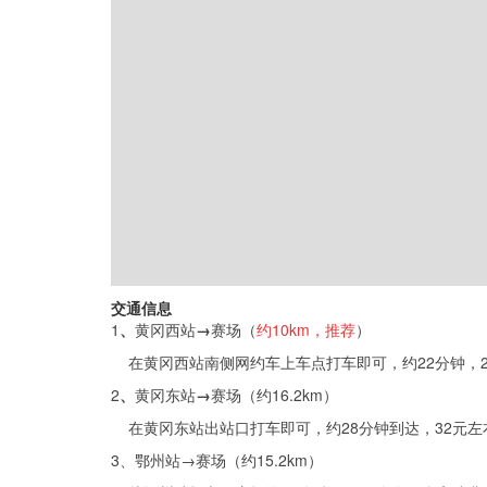
交通信息
1
、
黄冈西站
→
赛场
（
约
10km，推荐
）
在黄冈西站南侧网约车上车点打车即可，约22分钟，2
2
、
黄冈东站
→
赛场（约16.2km）
在黄冈东站出站口打车即可，约28分钟到达，32元左
3、鄂州站
→赛场（约15.2km）