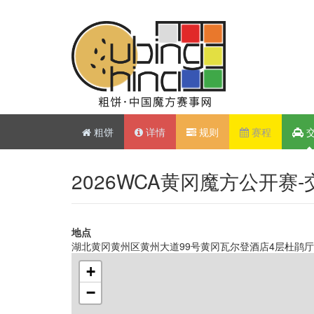
粗饼
详情
规则
赛程
2026WCA黄冈魔方公开赛
地点
湖北黄冈黄州区黄州大道99号黄冈瓦尔登酒店4层杜鹃厅
+
−