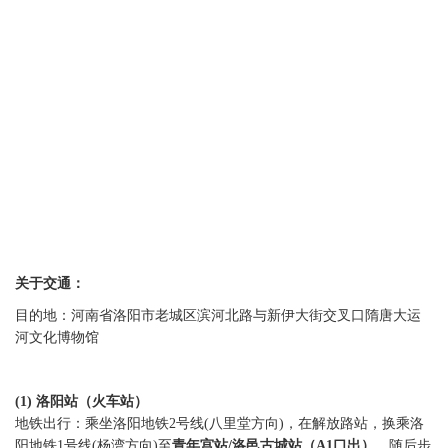
关于交通：
目的地：河南省洛阳市老城区滨河北路与新伊大街交叉口隋唐大运
河文化博物馆
(1) 洛阳站（火车站）
地铁出行：乘坐洛阳地铁2号线(八里堂方向)，在解放路站，换乘洛
阳地铁1号线(杨湾方向)至
青年宫站/洛邑古城站（
A1口出
）
，随后步