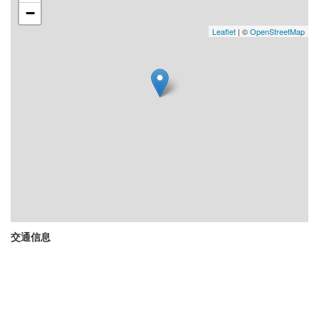
−
Leaflet
| ©
OpenStreetMap
交通信息