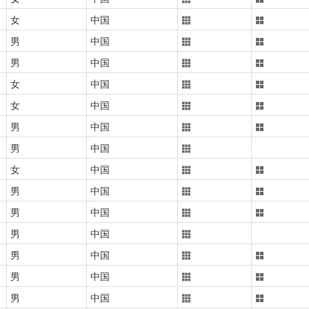
女
中国
男
中国
男
中国
女
中国
女
中国
男
中国
男
中国
女
中国
男
中国
男
中国
男
中国
男
中国
男
中国
男
中国