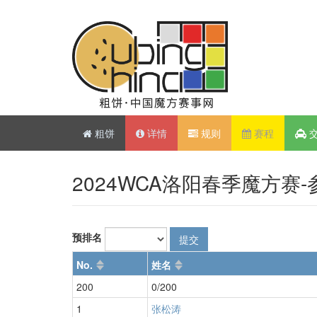
粗饼
详情
规则
赛程
2024WCA洛阳春季魔方赛
预排名
提交
No.
姓名
200
0/200
1
张松涛