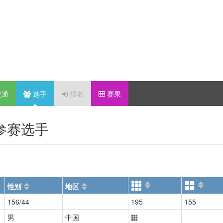
交通
选手
报名
赛果
-参赛选手
性别
地区
156/44
195
155
男
中国