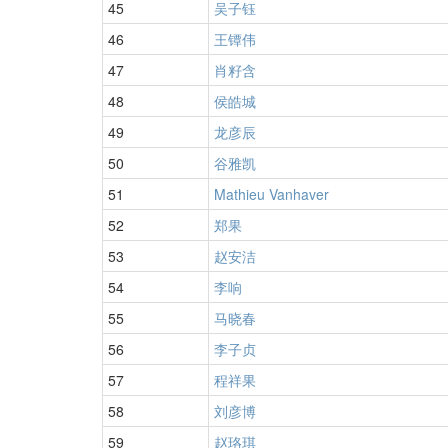
45
吴子钰
46
王镡伟
47
肖籽含
48
侯皓城
49
龙彦辰
50
谷雅凯
51
Mathieu Vanhaver
52
郑果
53
赵安洁
54
李响
55
马晓春
56
李子贞
57
程祥果
58
刘彦博
59
赵珞琪