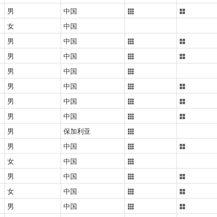
男
中国
女
中国
男
中国
男
中国
男
中国
男
中国
男
中国
男
中国
男
保加利亚
男
中国
女
中国
男
中国
女
中国
男
中国