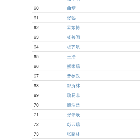
60
曲熠
61
张弛
62
孟繁博
63
杨善闳
64
杨齐航
65
王浩
66
熊家瑞
67
曹参政
68
郭沂林
69
魏易非
70
殷浩然
71
张录辰
72
彭云瑞
73
张路林