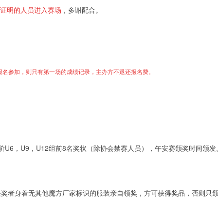
证明的人员进入赛场
，多谢配合。
均报名参加，则只有第一场的成绩记录，主办方不退还报名费。
U6，U9，U12组前8名奖状（除协会禁赛人员），午安赛颁奖时间颁
获奖者身着无其他魔方厂家标识的服装亲自领奖，方可获得奖品，否则只