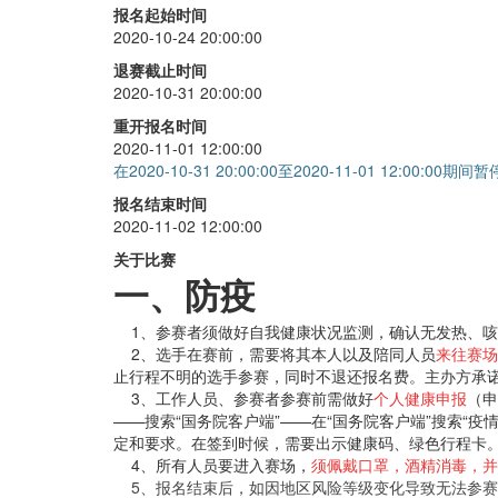
单手
+
20
报名起始时间
2020-10-24 20:00:00
金字塔
+
20
退赛截止时间
斜转
+
20
2020-10-31 20:00:00
重开报名时间
2020-11-01 12:00:00
在2020-10-31 20:00:00至2020-11-01 12:00:00期
报名结束时间
2020-11-02 12:00:00
关于比赛
一、防疫
1、参赛者须做好自我健康状况监测，确认无发热、咳
2、选手在赛前，需要将其本人以及陪同人员
来往赛场
止行程不明的选手参赛，同时不退还报名费。主办方承
3、工作人员、参赛者参赛前需做好
个人健康申报
（申
——搜索“国务院客户端”——在“国务院客户端”搜索“
定和要求。在签到时候，需要出示健康码、绿色行程卡
4、所有人员要进入赛场，
须佩戴口罩，酒精消毒，并
5、报名结束后，如因地区风险等级变化导致无法参赛