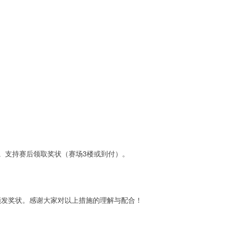
发。支持赛后领取奖状（赛场3楼或到付）。
颁发奖状。感谢大家对以上措施的理解与配合！