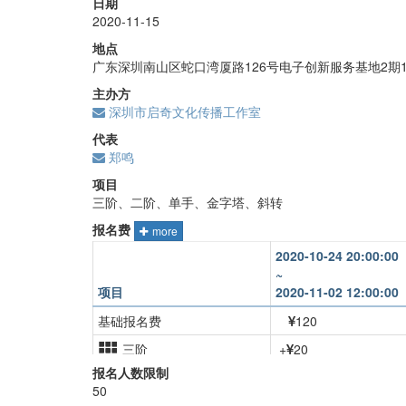
日期
2020-11-15
地点
广东深圳南山区蛇口湾厦路126号电子创新服务基地2期
主办方
深圳市启奇文化传播工作室
代表
郑鸣
项目
三阶、二阶、单手、金字塔、斜转
报名费
more
2020-10-24 20:00:00
~
项目
2020-11-02 12:00:00
基础报名费
120
三阶
+
20
报名人数限制
二阶
+
20
50