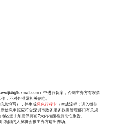
quweijidi@foxmail.com）中进行备案，否则主办方有权禁
工作，不对外泄露相关信息。
成信息填写），并生成
绿色行程卡
（生成流程：进入微信
，健康信息申报应符合深圳市政务服务数据管理部门有关规
地区选手须提供赛前7天内核酸检测阴性报告。
听劝阻的人员将会被主办方请出赛场。