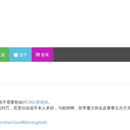
交通
选手
赛果
选手需要熟知
WCA比赛规则
。
到判罚，其责任由选手本人承担，与粗饼网、世界魔方协会及赛事主办方
/ShenzhenGoodMorning2020