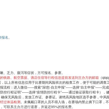
间暂停报名。
嗽、乏力、腹泻等症状，方可报名、参赛。
的铁路、航空票据、酒店住宿等行程信息提前发送到主办方的邮箱
（qiq
诺，以上所有信息仅用于比赛期间风险班次的核查工作，便于可能的调查
报流程：进入微信——搜索“深i您-自主申报”——选择“自主申报”——完
疫情防控行程证明”——选择“疫情防控行程卡”——通过验证获取行程卡）
。确保无风险后，发放工作证、参赛证。谢绝高风险地区选手参赛，中风险
经过体温检测
。未佩戴口罩的人员不得入场，在赛场内禁止摘下口罩，不
，可联系主办方进行退赛，并返还95%的报名费。