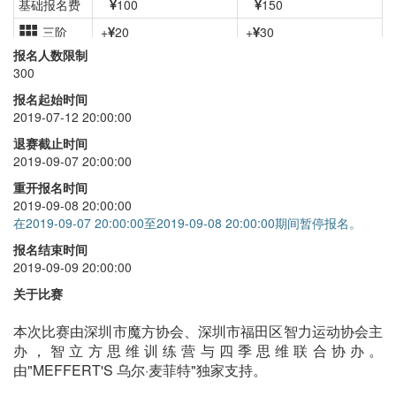
基础报名费
100
150
三阶
+
20
+
30
报名人数限制
二阶
+
20
+
30
300
四阶
+
20
+
30
报名起始时间
2019-07-12 20:00:00
五阶
+
20
+
30
退赛截止时间
单手
+
20
+
30
2019-09-07 20:00:00
魔表
+
20
+
30
重开报名时间
2019-09-08 20:00:00
五魔方
+
20
+
30
在2019-09-07 20:00:00至2019-09-08 20:00:00期间暂停报名。
金字塔
+
20
+
30
报名结束时间
2019-09-09 20:00:00
斜转
+
20
+
30
关于比赛
SQ1
+
20
+
30
本次比赛由深圳市魔方协会、深圳市福田区智力运动协会主
办，智立方思维训练营与四季思维联合协办。
由"MEFFERT'S 乌尔·麦菲特"独家支持。