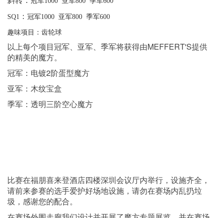
斜转：
冠军1000 亚军800 季军600
：
SQ1
冠军1000 亚军800 季军600
趣味项目：齿轮球
以上每个项目冠军、亚军、季军将获得由MEFFERT'S提供
的精美的魔方。
冠军：电镀2阶蛋型魔方
亚军：木纹宝盒
季军：透明三阶空心魔方
比赛在福朋喜来登酒店四楼深圳会议厅内举行，设施齐全，
请前来参赛的选手爱护好场地设施，请勿在赛场内乱扔垃
圾，感谢您的配合。
在赛场外围走廊我们设计并开展了魔方专题展览，并在赛场