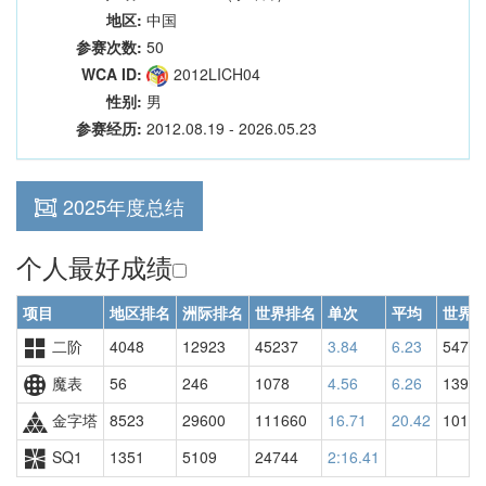
地区:
中国
参赛次数:
50
WCA ID:
2012LICH04
性别:
男
参赛经历:
2012.08.19 - 2026.05.23
2025年度总结
个人最好成绩
项目
地区排名
洲际排名
世界排名
单次
平均
世界
二阶
4048
12923
45237
3.84
6.23
54761
魔表
56
246
1078
4.56
6.26
1392
金字塔
8523
29600
111660
16.71
20.42
10130
SQ1
1351
5109
24744
2:16.41