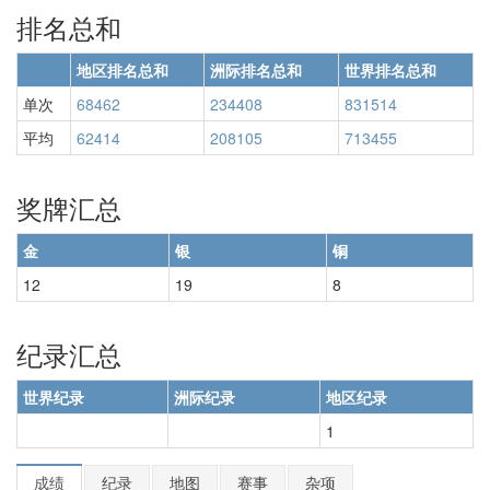
排名总和
地区排名总和
洲际排名总和
世界排名总和
单次
68462
234408
831514
平均
62414
208105
713455
奖牌汇总
金
银
铜
12
19
8
纪录汇总
世界纪录
洲际纪录
地区纪录
1
成绩
纪录
地图
赛事
杂项