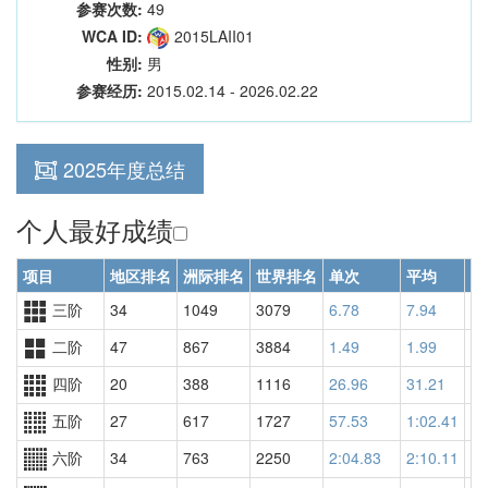
参赛次数:
49
WCA ID:
2015LAII01
性别:
男
参赛经历:
2015.02.14 - 2026.02.22
2025年度总结
个人最好成绩
项目
地区排名
洲际排名
世界排名
单次
平均
世
三阶
34
1049
3079
6.78
7.94
17
二阶
47
867
3884
1.49
1.99
93
四阶
20
388
1116
26.96
31.21
10
五阶
27
617
1727
57.53
1:02.41
14
六阶
34
763
2250
2:04.83
2:10.11
19