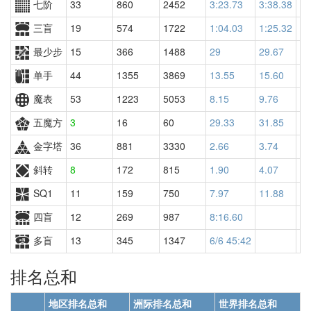
七阶
33
860
2452
3:23.73
3:38.38
25
三盲
19
574
1722
1:04.03
1:25.32
12
最少步
15
366
1488
29
29.67
60
单手
44
1355
3869
13.55
15.60
24
魔表
53
1223
5053
8.15
9.76
48
五魔方
3
16
60
29.33
31.85
38
金字塔
36
881
3330
2.66
3.74
19
斜转
8
172
815
1.90
4.07
13
SQ1
11
159
750
7.97
11.88
93
四盲
12
269
987
8:16.60
多盲
13
345
1347
6/6 45:42
排名总和
地区排名总和
洲际排名总和
世界排名总和