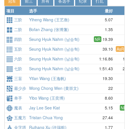
冠军
前三
所有
各选手
纪录
打乱
项目
选手
最好
三阶
Yiheng Wang (王艺衡)
5.07
二阶
Bofan Zhang (张博藩)
1.35
四阶
Seung Hyuk Nahm (남승혁)
NR
19.39
2
五阶
Seung Hyuk Nahm (남승혁)
39.10
AsR
4
六阶
Seung Hyuk Nahm (남승혁)
1:16.86
1:2
七阶
Seung Hyuk Nahm (남승혁)
1:51.43
2:0
三盲
Yifan Wang (王逸帆)
19.30
最少步
Wong Chong Wen (黄崇文)
22
2
单手
Yibo Wang (王奕博)
8.60
1
魔表
Jay Lee See Kiat
5.15
NR
五魔方
Tristan Chua Yong
27.44
2
金字塔
Ruihang Xu (许瑞航)
1.77