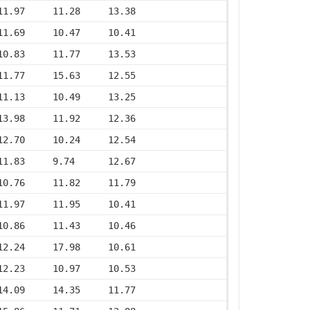
11.97     11.28     13.38
11.69     10.47     10.41
10.83     11.77     13.53
11.77     15.63     12.55
11.13     10.49     13.25
13.98     11.92     12.36
12.70     10.24     12.54
11.83     9.74      12.67
10.76     11.82     11.79
11.97     11.95     10.41
10.86     11.43     10.46
12.24     17.98     10.61
12.23     10.97     10.53
14.09     14.35     11.77