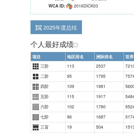
WCA ID:
2016DICK03
2025年度总结
个人最好成绩
项目
地区排名
洲际排名
世界
三阶
113
2537
721
二阶
95
1795
757
四阶
109
1981
560
五阶
115
1917
548
六阶
102
1780
552
七阶
96
1687
517
三盲
19
504
151