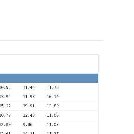
10.92     11.44     11.73
13.91     11.93     16.14
15.12     19.91     13.80
10.77     12.49     11.86
12.89     9.06      11.07
12.63     14.38     13.27