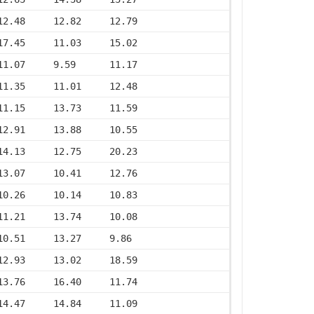
12.48     12.82     12.79
17.45     11.03     15.02
11.07     9.59      11.17
11.35     11.01     12.48
11.15     13.73     11.59
12.91     13.88     10.55
14.13     12.75     20.23
13.07     10.41     12.76
10.26     10.14     10.83
11.21     13.74     10.08
10.51     13.27     9.86
12.93     13.02     18.59
13.76     16.40     11.74
14.47     14.84     11.09