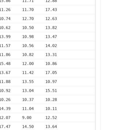
15.86     11.71     12.88
11.26     11.70     17.43
10.74     12.70     12.63
10.62     10.50     13.82
13.99     10.98     13.47
11.57     10.56     14.02
11.86     10.82     13.31
15.48     12.00     10.86
13.67     11.42     17.05
11.88     13.55     10.97
10.92     13.04     15.51
10.26     10.37     10.28
14.39     11.04     10.11
12.07     9.00      12.52
17.47     14.50     13.64