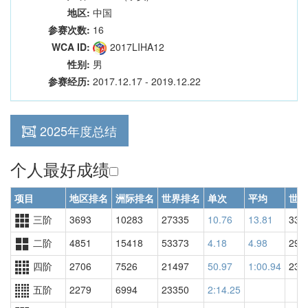
地区:
中国
参赛次数:
16
WCA ID:
2017LIHA12
性别:
男
参赛经历:
2017.12.17 - 2019.12.22
2025年度总结
个人最好成绩
项目
地区排名
洲际排名
世界排名
单次
平均
世界
三阶
3693
10283
27335
10.76
13.81
333
二阶
4851
15418
53373
4.18
4.98
298
四阶
2706
7526
21497
50.97
1:00.94
237
五阶
2279
6994
23350
2:14.25