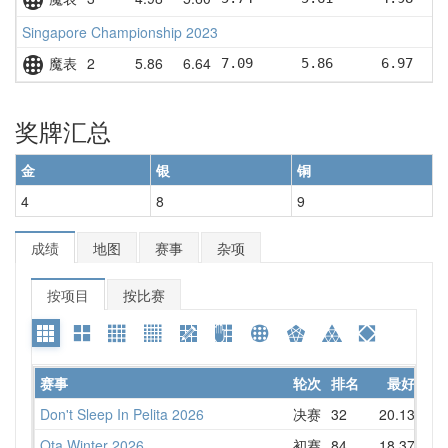
Singapore Championship 2023
魔表
2
5.86
6.64
7.09      5.86      6.97    
奖牌汇总
金
银
铜
4
8
9
成绩
地图
赛事
杂项
按项目
按比赛
赛事
轮次
排名
最好
Don't Sleep In Pelita 2026
决赛
32
20.13
22
Ota Winter 2026
初赛
84
18.37
19