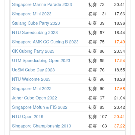
Singapore Marine Parade 2023
初赛
72
20.41
23
Singapore Mini 2023
初赛
131
17.66
20
Stulang Cube Party 2023
初赛
39
18.96
22
NTU Speedcubing 2023
初赛
67
18.44
21
Singapore AMK CC Cubing B 2023
初赛
75
17.49
1
CK Cubing Party 2023
初赛
86
23.34
26
UTM Speedcubing Open 2023
初赛
65
17.54
23
UoSM Cube Day 2023
初赛
76
18.55
2
NTU Welcome 2023
初赛
96
18.28
2
Singapore Mini 2022
初赛
90
17.68
2
Johor Cube Open 2022
初赛
67
21.04
31
Singapore Mofun & FIS 2022
初赛
83
23.42
2
NTU Open 2019
初赛
107
20.41
2
Singapore Championship 2019
初赛
163
37.22
4