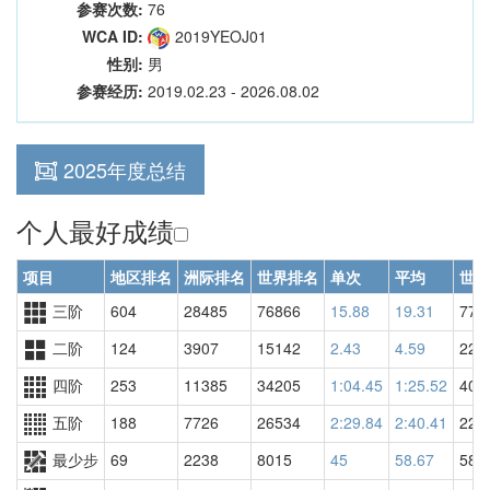
参赛次数:
76
WCA ID:
2019YEOJ01
性别:
男
参赛经历:
2019.02.23 - 2026.08.02
2025年度总结
个人最好成绩
项目
地区排名
洲际排名
世界排名
单次
平均
世界
三阶
604
28485
76866
15.88
19.31
778
二阶
124
3907
15142
2.43
4.59
229
四阶
253
11385
34205
1:04.45
1:25.52
402
五阶
188
7726
26534
2:29.84
2:40.41
227
最少步
69
2238
8015
45
58.67
580