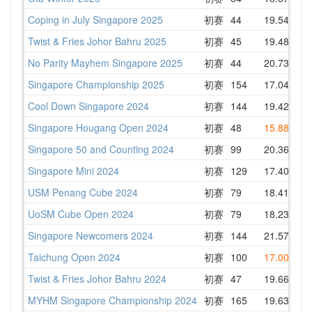
Coping in July Singapore 2025
初赛
44
19.54
21
Twist & Fries Johor Bahru 2025
初赛
45
19.48
21
No Parity Mayhem Singapore 2025
初赛
44
20.73
24
Singapore Championship 2025
初赛
154
17.04
1
Cool Down Singapore 2024
初赛
144
19.42
24
Singapore Hougang Open 2024
初赛
48
15.88
19
Singapore 50 and Counting 2024
初赛
99
20.36
22
Singapore Mini 2024
初赛
129
17.40
24
USM Penang Cube 2024
初赛
79
18.41
20
UoSM Cube Open 2024
初赛
79
18.23
20
Singapore Newcomers 2024
初赛
144
21.57
24
Taichung Open 2024
初赛
100
17.00
20
Twist & Fries Johor Bahru 2024
初赛
47
19.66
23
MYHM Singapore Championship 2024
初赛
165
19.63
20