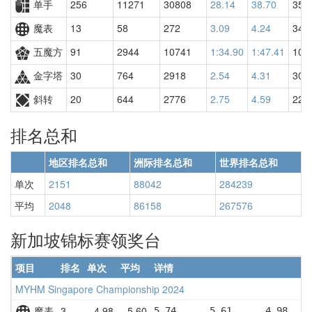
单手
256
11271
30808
28.14
38.70
357
魔表
13
58
272
3.09
4.24
347
五魔方
91
2944
10741
1:34.90
1:47.41
108
金字塔
30
764
2918
2.54
4.31
300
斜转
20
644
2776
2.75
4.59
225
排名总和
地区排名总和
洲际排名总和
世界排名总和
单次
2151
88042
284239
平均
2048
86158
267576
新加坡锦标赛领奖台
项目
排名
单次
平均
详情
MYHM Singapore Championship 2024
魔表
3
4.98
5.60
5.74      5.61      4.98    