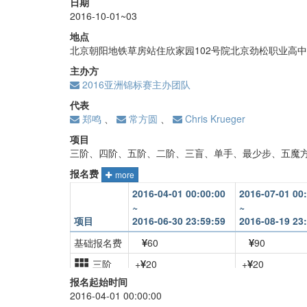
日期
2016-10-01~03
地点
北京朝阳地铁草房站住欣家园102号院北京劲松职业高中
主办方
2016亚洲锦标赛主办团队
代表
郑鸣
、
常方圆
、
Chris Krueger
项目
三阶、四阶、五阶、二阶、三盲、单手、最少步、五魔方
报名费
more
2016-04-01 00:00:00
2016-07-01 00
~
~
项目
2016-06-30 23:59:59
2016-08-19 23
基础报名费
60
90
三阶
+
20
+
20
报名起始时间
四阶
+
30
+
35
2016-04-01 00:00:00