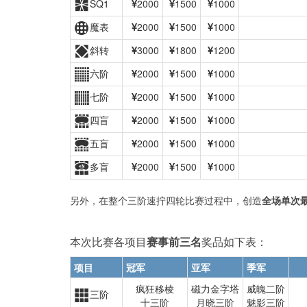
SQ1
2000
1500
1000
魔表
2000
1500
1000
斜转
3000
1800
1200
六阶
2000
1500
1000
七阶
2000
1500
1000
四盲
2000
1500
1000
五盲
2000
1500
1000
多盲
2000
1500
1000
另外，在整个三阶速拧四轮比赛过程中，创造
全场单次
本次比赛各项目
赛事前三名
奖品如下表：
项目
冠军
亚军
季军
疯狂移棱
磁力金字塔
威魄二阶
三阶
十三阶
月晓三阶
魅影三阶