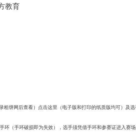
方教育
+
55
+
55
 （登录粗饼网后查看）点击这里（电子版和打印的纸质版均可）及
证手环（手环破损即为失效），选手须凭借手环和参赛证进入赛场