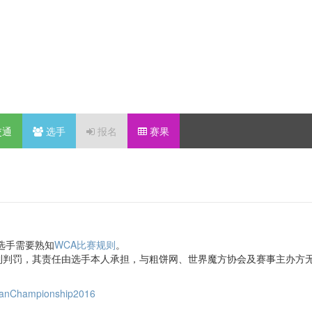
交通
选手
报名
赛果
选手需要熟知
WCA比赛规则
。
到判罚，其责任由选手本人承担，与粗饼网、世界魔方协会及赛事主办方
AsianChampionship2016