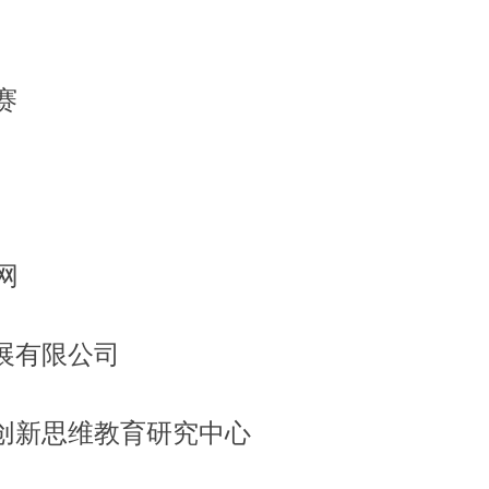
+
45
+
30
+
45
赛
+
30
+
55
+
90
+
55
网
+
30
+
45
+
45
展有限公司
+
45
+
55
创新思维教育研究中心
+
55
+
55