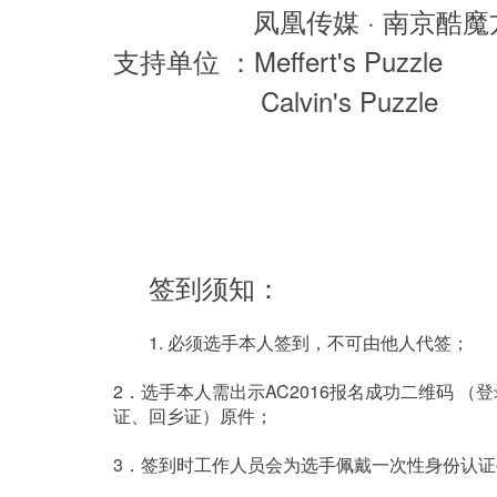
凤凰传媒 · 南京酷魔
五盲
+
40
+
45
支持单位 ：Meffert's Puzzle
多盲
+
40
+
45
Calvin's Puzzle
签到须知： 
	1. 必须选手本人签到，不可由他人代签；
2．选手本人需出示AC2016报名成功二维码
证、回乡证）原件；
3．签到时工作人员会为选手佩戴一次性身份认