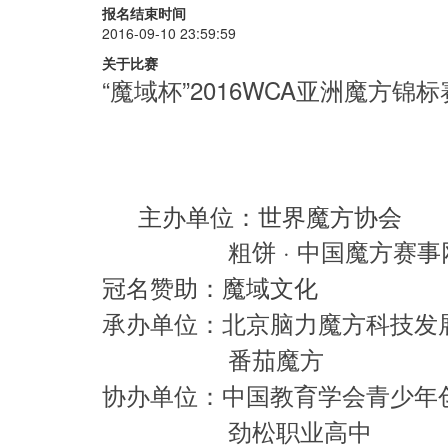
五阶
+
30
+
35
报名结束时间
2016-09-10 23:59:59
二阶
+
20
+
25
关于比赛
三盲
+
30
+
35
“魔域杯”2016WCA亚洲魔方锦标
单手
+
20
+
25
最少步
+
40
+
45
脚拧
+
75
+
80
主办单位：世界魔方协会 
五魔方
+
40
+
45
粗饼 · 中国魔方赛事
金字塔
+
20
+
25
SQ1
+
30
+
35
冠名赞助：魔域文化
魔表
+
30
+
35
承办单位：北京脑力魔方科技发
斜转
+
30
+
35
番茄魔方
六阶
+
40
+
45
协办单位：中国教育学会青少年
七阶
+
40
+
45
劲松职业高中
四盲
+
40
+
45