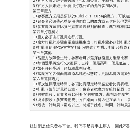
2)官方人員允許身兼數職（包括組委會、主裁判、裁判員、
3)官方人員未經手比賽用打亂公式的允許參加比賽。 

第三章魔方 

1)參賽魔方必須是類似於Rubik's Cube的魔方，可
2)參賽者必須帶來並使用他們自己的魔方或者借用其他選手
3)參賽魔方須在比賽開始前通過裁判的檢查，裁判有權認為
第四章打亂魔方 

1)魔方必須由打亂員進行打亂。 

2)魔方打亂的步驟由電腦隨機生成，打亂步驟必須對打亂員
3)打亂員使用WCA官方的打亂程序進行打亂，打亂步驟為
第五章其他 

1)當魔方故障發生時，參賽者可以選擇修復魔方繼續比賽
2)每個選手將進行5次復原，去掉一個最高和一個最低後，
3)如有任何爭議，須找總裁判解決。 

4)當魔方的各個面都還原為純色狀態時，則認為魔方處於
第六章速擰規則 

1)單次速擰限定時間，各項比賽限定時間請查看比賽賽程。
2)打亂（規則詳見第四章）：參賽者把魔方交給打亂員，
3)觀察階段：參賽者有15秒用於觀察魔方。裁判蓋住魔
4)復原階段：參賽者把雙手方在桌面（魔方也在桌面），
5)最後，計時員（兩名以上）將選手姓名、時間、計時員簽
粗餅網是信息發布平台。我們不是賽事主辦方，因此不