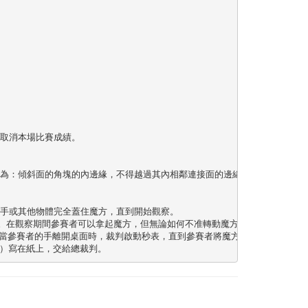
消本場比賽成績。 

為：傾斜面的角塊的內邊緣，不得越過其內相鄰連接面的邊緣。 

手或其他物體完全蓋住魔方，直到開始觀察。 

。在觀察期間參賽者可以拿起魔方，但無論如何不准轉動魔方，否則將被取消本次
。當參賽者的手離開桌面時，裁判啟動秒表，直到參賽者將魔方放在桌面時停止計
”）寫在紙上，交給總裁判。