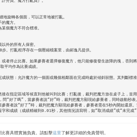
計分員、魔方打亂員）。 

以連續地旋轉各個面，可以正常地被打亂。 

的魔方。 

某個魔方不符合標准。 

以外的所有人保密。 

30步。打亂程序存在一個壓縮檔案里，由郝逸凡提供。 

，或者停止比賽。如果參賽者選擇修復魔方，他只能修復發生故障的塊，否則將取
取平均作為比賽成績。  

完成狀態：允許魔方的一個面或幾個相鄰面在完成時處於傾斜狀態。其判斷標准
 

然後在指定區域等候直到他被叫到比賽；打亂後，裁判把魔方放在桌子上，並用
方，問“好了嗎”，當參賽者說“好”時，裁判把魔方顯現給參賽者，同時啟動秒表
當參賽者說“好了”時，裁判把魔方顯現給參賽者，參賽者需在5秒內開始還原
字和成績（成績精確到0.01秒，其他情況請寫明，如“取消成績”或“未完成
對比賽具體實施負責。請點擊
這里
了解更詳細的免責聲明。