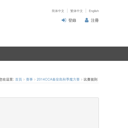
简体中文
繁体中文
English
登錄
注冊
您在這里:
首頁
賽事
2014CCA秦皇島秋季魔方賽
比賽規則