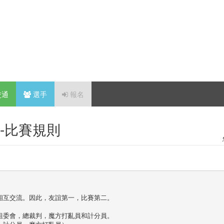
交通
選手
報名
賽-比賽規則
互交流。因此，友誼第一，比賽第二。 

委會，總裁判，魔方打亂員和計分員。 
