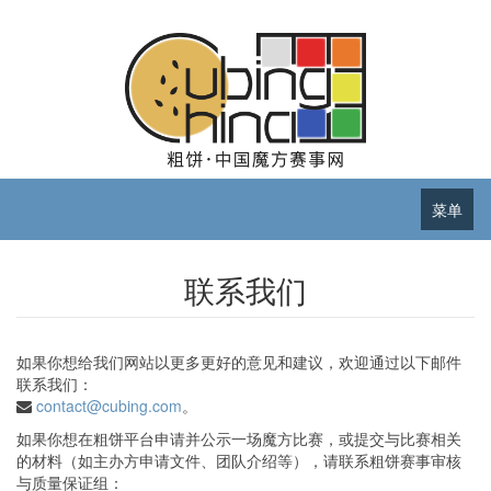
菜单
联系我们
如果你想给我们网站以更多更好的意见和建议，欢迎通过以下邮件
联系我们：
contact@cubing.com
。
如果你想在粗饼平台申请并公示一场魔方比赛，或提交与比赛相关
的材料（如主办方申请文件、团队介绍等），请联系粗饼赛事审核
与质量保证组：