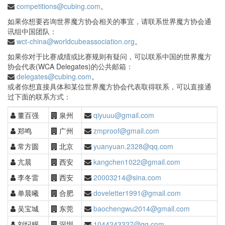
competitions@cubing.com
。
如果你想要咨询世界魔方协会相关的事宜，请联系世界魔方协会通
讯组中国团队：
wct-china@worldcubeassociation.org
。
如果你对于比赛成绩或比赛规则有疑问，可以联系中国的世界魔方
协会代表(WCA Delegates)的公共邮箱：
delegates@cubing.com
。
或者你想直接具体和某位世界魔方协会代表取得联系，可以直接通
过下面的联系方式：
董百强
泉州
qiyuuu@gmail.com
郑鸣
广州
zmproof@gmail.com
常方圆
北京
yuanyuan.2328@qq.com
亢晨
西安
kangchen1022@gmail.com
李冬雷
西安
20003214@sina.com
单晨曦
合肥
doveletter1991@gmail.com
吴宝城
东莞
baochengwu2014@gmail.com
刘纪赐
深圳
1044243327@qq.com