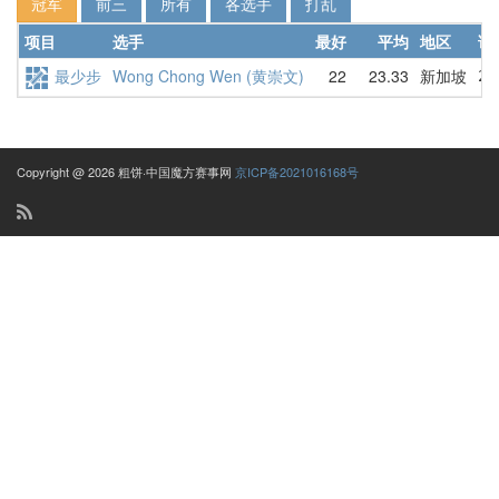
冠军
前三
所有
各选手
打乱
项目
选手
最好
平均
地区
详
最少步
Wong Chong Wen (黄崇文)
22
23.33
新加坡
22
Copyright @ 2026 粗饼·中国魔方赛事网
京ICP备2021016168号