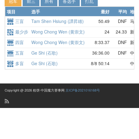
冠军
前三
所有
各选手
打乱
项目
选手
最好
平均
地区
三盲
Tam Shen Hsiung (譚昇雄)
50.49
DNF
马来
最少步
Wong Chong Wen (黄崇文)
24
24.33
新加
四盲
Wong Chong Wen (黄崇文)
8:33.37
DNF
新加
五盲
Ge Shi (石歌)
36:36.00
DNF
中国
多盲
Ge Shi (石歌)
8/8 50:14
中国
Copyright @ 2026 粗饼·中国魔方赛事网
京ICP备2021016168号