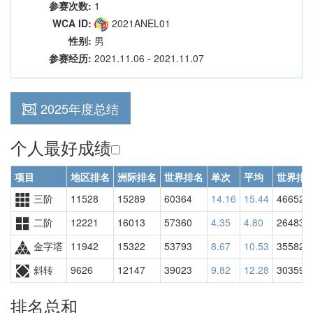
参赛次数:
1
WCA ID:
2021ANEL01
性别:
男
参赛经历:
2021.11.06 - 2021.11.07
2025年度总结
个人最好成绩
项目
地区排名
洲际排名
世界排名
单次
平均
世界排
三阶
11528
15289
60364
14.16
15.44
46652
二阶
12221
16013
57360
4.35
4.80
26483
金字塔
11942
15322
53793
8.67
10.53
35582
斜转
9626
12147
39023
9.82
12.28
30359
排名总和