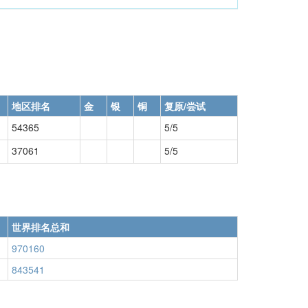
地区排名
金
银
铜
复原/尝试
54365
5/5
37061
5/5
世界排名总和
970160
843541