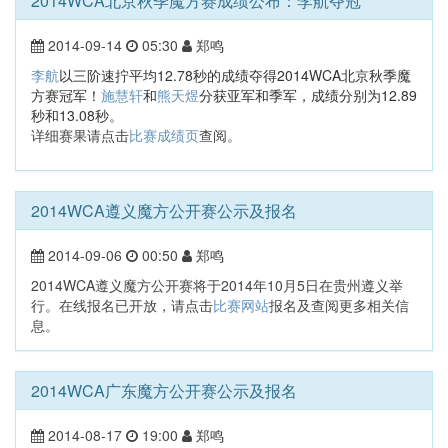
2014WCA北京秋季魔方赛成绩公布：李航夺冠
2014-09-14
05:30
郑鸣
李航
以三阶速拧平均12.78秒的成绩夺得2014WCA北京秋季魔
方赛冠军！
施慧轩
和
熊天煜
分获亚军和季军，成绩分别为12.89
秒和13.08秒。
详细赛果请点击
比赛成绩页
查阅。
2014WCA遵义魔方公开赛公示及报名
2014-09-06
00:50
郑鸣
2014WCA遵义魔方公开赛将于2014年10月5日在贵州遵义举
行。在线报名已开放，请点击
比赛网站
报名及查阅更多相关信
息。
2014WCA广东魔方公开赛公示及报名
2014-08-17
19:00
郑鸣