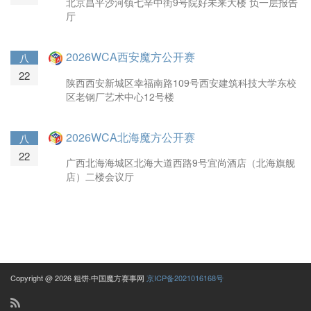
北京昌平沙河镇七辛中街9号院好未来大楼 负一层报告
厅
2026WCA西安魔方公开赛
八
22
陕西西安新城区幸福南路109号西安建筑科技大学东校
区老钢厂艺术中心12号楼
2026WCA北海魔方公开赛
八
22
广西北海海城区北海大道西路9号宜尚酒店（北海旗舰
店）二楼会议厅
Copyright @ 2026 粗饼·中国魔方赛事网
京ICP备2021016168号