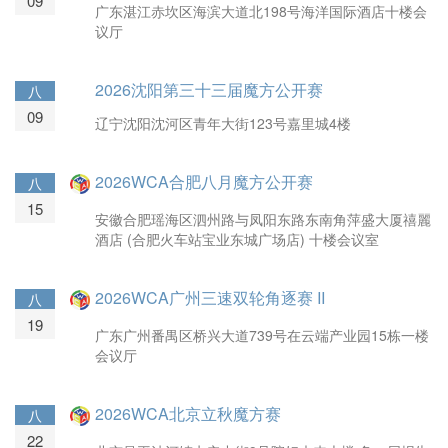
09
广东湛江赤坎区海滨大道北198号海洋国际酒店十楼会
议厅
2026沈阳第三十三届魔方公开赛
八
09
辽宁沈阳沈河区青年大街123号嘉里城4楼
2026WCA合肥八月魔方公开赛
八
15
安徽合肥瑶海区泗州路与凤阳东路东南角萍盛大厦禧麗
酒店 (合肥火车站宝业东城广场店) 十楼会议室
2026WCA广州三速双轮角逐赛 II
八
19
广东广州番禺区桥兴大道739号在云端产业园15栋一楼
会议厅
2026WCA北京立秋魔方赛
八
22