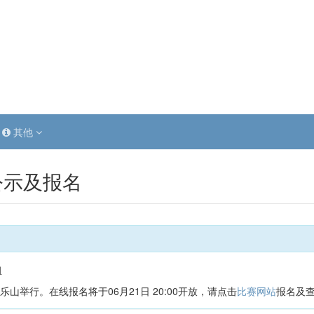
其他
公示及报名
组
川乐山举行。在线报名将于06月21日 20:00开放，请点击
比赛网站
报名及