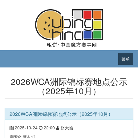
菜单
2026WCA洲际锦标赛地点公示
（2025年10月）
2026WCA洲际锦标赛地点公示（2025年10月）
2025-10-24
22:00
赵天愉
亲爱的魔友们