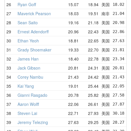
26
Ryan Goff
15.07
18.94
美国
18.02  
27
Maverick Pearson
18.03
19.51
南非
21.04  
28
Sean Saito
19.16
21.18
美国
20.98  
29
Ernest Adendorff
20.96
22.43
美国
22.86  
30
Ethan Yeoh
18.81
22.65
美国
27.63  
31
Grady Shoemaker
19.33
22.70
美国
21.81  
32
James Han
18.40
22.78
美国
23.34  
33
Jack Gibson
20.81
24.31
美国
20.81  
34
Corey Nambu
21.43
24.42
美国
21.43  
35
Kai Yang
19.01
25.44
美国
22.05  
36
Gianni Rasgado
20.78
25.82
美国
27.58  
37
Aaron Wolff
22.06
26.61
美国
27.87  
38
Steven Lai
22.71
27.93
美国
30.18  
39
Jeremy Telezing
27.63
29.25
美国
28.27  