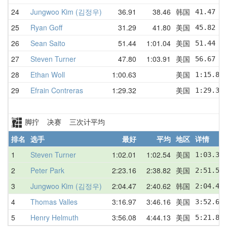
24
Jungwoo Kim (김정우)
36.91
38.46
韩国
41.47  
25
Ryan Goff
31.29
41.80
美国
45.82  
26
Sean Saito
51.44
1:01.04
美国
51.44  
27
Steven Turner
47.80
1:03.91
美国
56.67  
28
Ethan Woll
1:00.63
美国
1:15.80
29
Efrain Contreras
1:29.32
美国
1:29.32
脚拧 决赛 三次计平均
排名
选手
最好
平均
地区
详情
1
Steven Turner
1:02.01
1:02.54
美国
1:03.38
2
Peter Park
2:23.16
2:38.82
美国
2:51.50
3
Jungwoo Kim (김정우)
2:04.47
2:40.62
韩国
2:04.47
4
Thomas Valles
3:16.97
3:46.16
美国
3:52.65
5
Henry Helmuth
3:56.08
4:44.13
美国
5:21.82