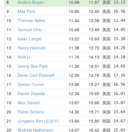
8
Anders Bogan
10.99
11.97
美国
13.13  
9
Max Park
10.80
12.40
美国
16.56  
10
Thomas Valles
11.44
12.58
美国
11.44  
11
Samuel Chiu
10.49
13.49
美国
14.05  
12
Isaac Langer
13.22
13.63
美国
15.38  
13
Henry Helmuth
11.38
13.70
美国
14.28  
14
Nick Li
11.76
14.13
美国
14.18  
15
Jeong-Soo Park
11.36
14.51
美国
14.60  
16
Devin Corr-Robinett
12.59
14.76
美国
17.16  
17
Steven Turner
13.98
15.27
美国
16.56  
18
Daniel Zepeda
12.34
15.65
美国
16.01  
19
Alex Davani
13.87
15.66
美国
13.87  
20
Raine Soriano
14.36
15.71
美国
15.64  
21
Jungwoo Kim (김정우)
13.94
15.86
韩国
14.67  
22
Andrew Nathenson
14.97
16.42
美国
15.03  