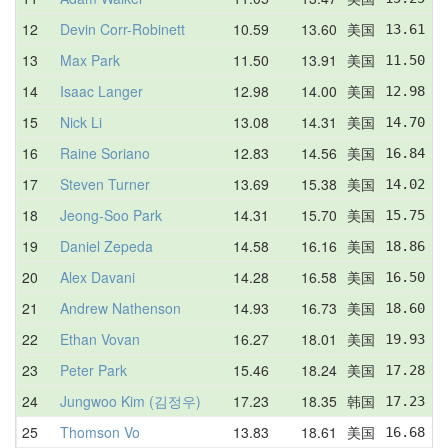
12
Devin Corr-Robinett
10.59
13.60
美国
13.61  
13
Max Park
11.50
13.91
美国
11.50  
14
Isaac Langer
12.98
14.00
美国
12.98  
15
Nick Li
13.08
14.31
美国
14.70  
16
Raine Soriano
12.83
14.56
美国
16.84  
17
Steven Turner
13.69
15.38
美国
14.02  
18
Jeong-Soo Park
14.31
15.70
美国
15.75  
19
Daniel Zepeda
14.58
16.16
美国
18.86  
20
Alex Davani
14.28
16.58
美国
16.50  
21
Andrew Nathenson
14.93
16.73
美国
18.60  
22
Ethan Vovan
16.27
18.01
美国
19.93  
23
Peter Park
15.46
18.24
美国
17.28  
24
Jungwoo Kim (김정우)
17.23
18.35
韩国
17.23  
25
Thomson Vo
13.83
18.61
美国
16.68  