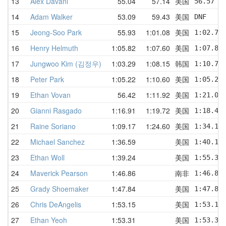
13
Alex Davani
55.04
57.14
美国
56.57  
14
Adam Walker
53.09
59.43
美国
DNF    
15
Jeong-Soo Park
55.93
1:01.08
美国
1:02.75
16
Henry Helmuth
1:05.82
1:07.60
美国
1:07.87
17
Jungwoo Kim (김정우)
1:03.29
1:08.15
韩国
1:10.76
18
Peter Park
1:05.22
1:10.60
美国
1:05.22
19
Ethan Vovan
56.42
1:11.92
美国
1:21.02
20
Gianni Rasgado
1:16.91
1:19.72
美国
1:18.49
21
Raine Soriano
1:09.17
1:24.60
美国
1:34.12
22
Michael Sanchez
1:36.59
美国
1:40.10
23
Ethan Woll
1:39.24
美国
1:55.34
24
Maverick Pearson
1:46.86
南非
1:46.86
25
Grady Shoemaker
1:47.84
美国
1:47.84
26
Chris DeAngelis
1:53.15
美国
1:53.15
27
Ethan Yeoh
1:53.31
美国
1:53.31