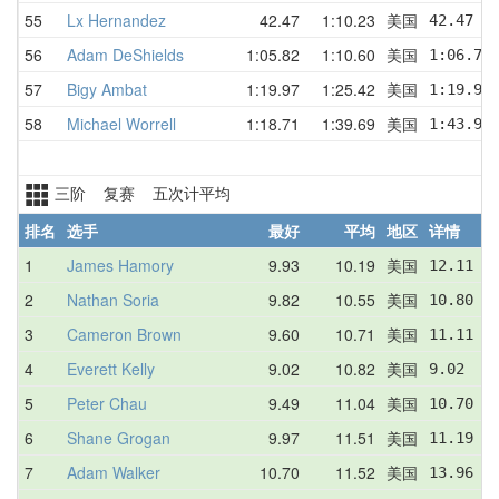
55
Lx Hernandez
42.47
1:10.23
美国
42.47  
56
Adam DeShields
1:05.82
1:10.60
美国
1:06.72
57
Bigy Ambat
1:19.97
1:25.42
美国
1:19.97
58
Michael Worrell
1:18.71
1:39.69
美国
1:43.93
三阶 复赛 五次计平均
排名
选手
最好
平均
地区
详情
1
James Hamory
9.93
10.19
美国
12.11  
2
Nathan Soria
9.82
10.55
美国
10.80  
3
Cameron Brown
9.60
10.71
美国
11.11  
4
Everett Kelly
9.02
10.82
美国
9.02   
5
Peter Chau
9.49
11.04
美国
10.70  
6
Shane Grogan
9.97
11.51
美国
11.19  
7
Adam Walker
10.70
11.52
美国
13.96  