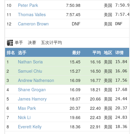
10
Peter Park
7:50.98
美国
7:50.98
11
Thomas Valles
7:57.45
美国
7:57.45
12
Cameron Brown
DNF
美国
DNF
单手 决赛 五次计平均
排名
选手
最好
平均
地区
详情
1
Nathan Soria
15.45
16.16
美国
15.84  
2
Samuel Chiu
15.27
16.50
美国
16.06  
3
Andrew Nathenson
16.09
16.77
美国
17.56  
4
Shane Grogan
16.09
18.21
美国
17.68  
5
James Hamory
18.07
20.66
美国
24.44  
6
Max Park
20.37
22.40
美国
20.37  
7
Nick Li
19.66
22.43
美国
24.83  
8
Everett Kelly
18.36
22.91
美国
18.36  