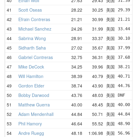
40
Ethan Woll
27.63
29.43
美国
31.39  
41
Scott Oseas
28.22
30.25
美国
29.39  
42
Efrain Contreras
21.21
30.99
美国
21.21  
43
Michael Sanchez
24.26
31.99
美国
33.44  
44
Sabrina Wong
28.91
33.37
美国
30.10  
45
Sidharth Saha
27.02
35.67
美国
37.99  
46
Gabriel Contreras
32.75
36.31
美国
37.68  
47
Mike DeCock
34.25
39.96
美国
38.21  
48
Will Hamilton
38.39
40.79
美国
40.71  
49
Gordon Elder
38.74
43.90
美国
44.76  
50
Bobby Darwood
43.76
48.03
美国
DNF    
51
Matthew Guerra
40.00
48.45
美国
40.00  
52
Adam Mendenhall
44.84
50.71
美国
44.84  
53
Phil Hamory
46.64
55.52
美国
48.90  
54
Andre Ruegg
48.18
1:06.98
美国
56.96  