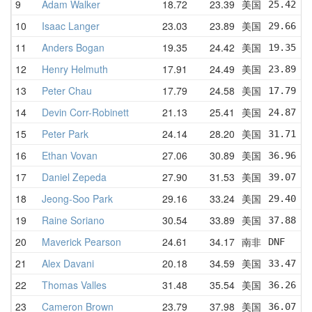
9
Adam Walker
18.72
23.39
美国
25.42  
10
Isaac Langer
23.03
23.89
美国
29.66  
11
Anders Bogan
19.35
24.42
美国
19.35  
12
Henry Helmuth
17.91
24.49
美国
23.89  
13
Peter Chau
17.79
24.58
美国
17.79  
14
Devin Corr-Robinett
21.13
25.41
美国
24.87  
15
Peter Park
24.14
28.20
美国
31.71  
16
Ethan Vovan
27.06
30.89
美国
36.96  
17
Daniel Zepeda
27.90
31.53
美国
39.07  
18
Jeong-Soo Park
29.16
33.24
美国
29.40  
19
Raine Soriano
30.54
33.89
美国
37.88  
20
Maverick Pearson
24.61
34.17
南非
DNF    
21
Alex Davani
20.18
34.59
美国
33.47  
22
Thomas Valles
31.48
35.54
美国
36.26  
23
Cameron Brown
23.79
37.98
美国
36.07  