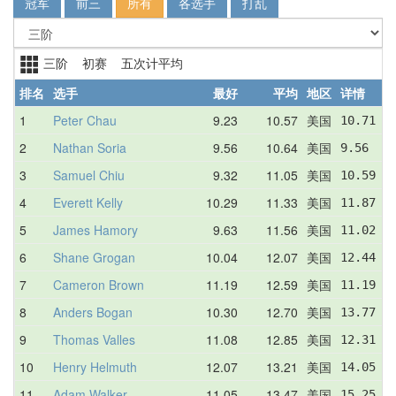
冠军
前三
所有
各选手
打乱
三阶 初赛 五次计平均
排名
选手
最好
平均
地区
详情
1
Peter Chau
9.23
10.57
美国
10.71  
2
Nathan Soria
9.56
10.64
美国
9.56   
3
Samuel Chiu
9.32
11.05
美国
10.59  
4
Everett Kelly
10.29
11.33
美国
11.87  
5
James Hamory
9.63
11.56
美国
11.02  
6
Shane Grogan
10.04
12.07
美国
12.44  
7
Cameron Brown
11.19
12.59
美国
11.19  
8
Anders Bogan
10.30
12.70
美国
13.77  
9
Thomas Valles
11.08
12.85
美国
12.31  
10
Henry Helmuth
12.07
13.21
美国
14.05  
11
Adam Walker
11.05
13.47
美国
15.25  