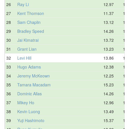
26
Ray Li
12.97
14.
27
Kent Thomson
11.37
14.
28
Sam Chaplin
13.12
14.
29
Bradley Speed
14.26
14.
30
Jai Kimatrai
13.72
14.
31
Grant Lian
13.23
14.
32
Levi Hill
13.86
15.
33
Hugo Adams
12.38
15.
34
Jeremy McKeown
12.25
15.
35
Tamara Macadam
15.23
15.
36
Dominic Allas
14.26
15.
37
Mikey Ho
12.96
15.
38
Kevin Luong
13.49
15.
39
Yuji Hashimoto
15.37
16.