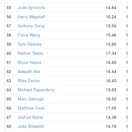
55
Jude Symonds
14.84
17.
56
Harry Wagstaff
16.24
17.
57
Anthony Gong
15.56
17.
58
Fiona Wang
15.46
17.
59
Sam Reeves
15.80
18.
60
Nathan Seeto
17.34
18.
61
Bryce Hayes
16.65
18.
62
Adwaith Anil
16.44
18.
63
Riley Dexter
16.43
18.
64
Michael Papandony
15.63
18.
65
Marc Salonga
16.52
18.
66
Matthew Cook
17.05
18.
67
Joshua Kaine
14.38
18.
68
Jode Brewster
16.76
19.