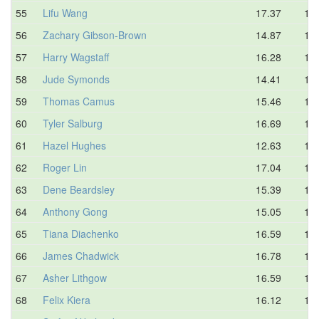
55
Lifu Wang
17.37
18.
56
Zachary Gibson-Brown
14.87
18.
57
Harry Wagstaff
16.28
18.
58
Jude Symonds
14.41
18.
59
Thomas Camus
15.46
18.
60
Tyler Salburg
16.69
18.
61
Hazel Hughes
12.63
18.
62
Roger Lin
17.04
18.
63
Dene Beardsley
15.39
18.
64
Anthony Gong
15.05
18.
65
Tiana Diachenko
16.59
18.
66
James Chadwick
16.78
18.
67
Asher Lithgow
16.59
19.
68
Felix Kiera
16.12
19.