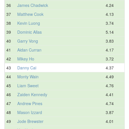
36
James Chadwick
4.24
5.
37
Matthew Cook
4.13
5.
38
Kevin Luong
3.74
5.
39
Dominic Allas
5.14
5.
40
Garry Vong
3.83
5.
41
Aidan Curran
4.17
5.
42
Mikey Ho
3.72
5.
43
Danny Cai
4.37
5.
44
Monty Wain
4.49
5.
45
Liam Sweet
4.76
5.
46
Zaiden Kennedy
4.41
5.
47
Andrew Pines
4.74
5.
48
Mason Izzard
3.87
5.
49
Jode Brewster
4.01
5.