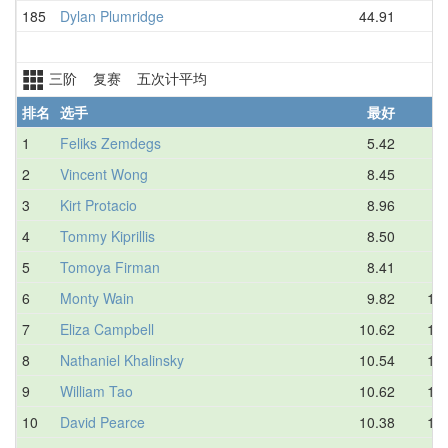
185
Dylan Plumridge
44.91
D
三阶 复赛 五次计平均
排名
选手
最好
1
Feliks Zemdegs
5.42
6.
2
Vincent Wong
8.45
9.
3
Kirt Protacio
8.96
9.
4
Tommy Kiprillis
8.50
9.
5
Tomoya Firman
8.41
9.
6
Monty Wain
9.82
10.
7
Eliza Campbell
10.62
11.
8
Nathaniel Khalinsky
10.54
11.
9
William Tao
10.62
11.
10
David Pearce
10.38
11.