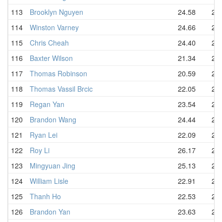
113
Brooklyn Nguyen
24.58
26.
114
Winston Varney
24.66
26.
115
Chris Cheah
24.40
27.
116
Baxter Wilson
21.34
27.
117
Thomas Robinson
20.59
27.
118
Thomas Vassil Brcic
22.05
27.
119
Regan Yan
23.54
27.
120
Brandon Wang
24.44
27.
121
Ryan Lei
22.09
27.
122
Roy Li
26.17
27.
123
Mingyuan Jing
25.13
27.
124
William Lisle
22.91
27.
125
Thanh Ho
22.53
28.
126
Brandon Yan
23.63
28.