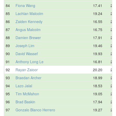
84
Fiona Wang
17.41
20.
85
Lachlan Malcolm
19.24
20.
86
Zaiden Kennedy
16.55
20.
87
Angus Malcolm
16.75
21.
88
Damien Brewer
17.91
21.
89
Joseph Lim
19.46
21.
90
David Wassef
19.93
21.
91
Anthony Long Le
16.81
21.
92
Rayan Zaioor
20.20
22.
93
Braedan Archer
18.99
22.
94
Lazo Jalal
18.53
22.
95
Tim McMahon
19.05
22.
96
Brad Baskin
17.94
22.
97
Gonzalo Blanco Herrero
19.27
22.