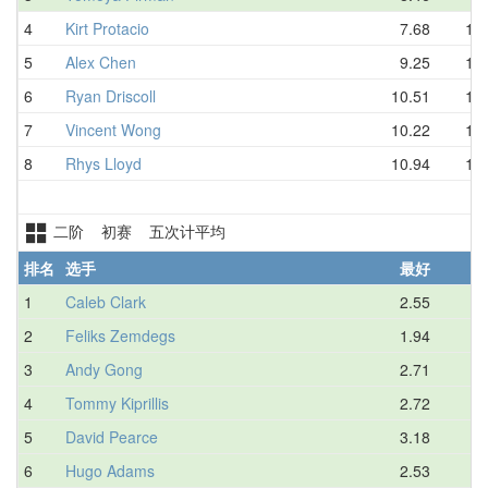
4
Kirt Protacio
7.68
10.
5
Alex Chen
9.25
10.
6
Ryan Driscoll
10.51
11.
7
Vincent Wong
10.22
11.
8
Rhys Lloyd
10.94
11.
二阶 初赛 五次计平均
排名
选手
最好
1
Caleb Clark
2.55
2.
2
Feliks Zemdegs
1.94
3.
3
Andy Gong
2.71
3.
4
Tommy Kiprillis
2.72
3.
5
David Pearce
3.18
3.
6
Hugo Adams
2.53
3.