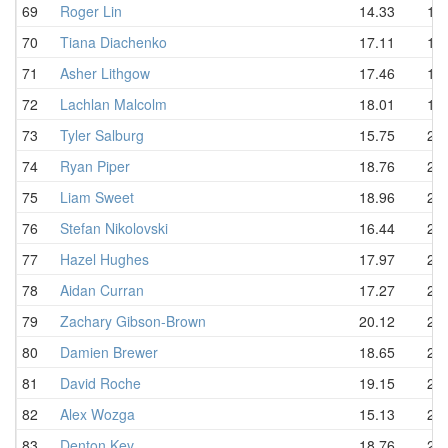
69
Roger Lin
14.33
19.
70
Tiana Diachenko
17.11
19.
71
Asher Lithgow
17.46
19.
72
Lachlan Malcolm
18.01
19.
73
Tyler Salburg
15.75
20.
74
Ryan Piper
18.76
20.
75
Liam Sweet
18.96
20.
76
Stefan Nikolovski
16.44
20.
77
Hazel Hughes
17.97
21.
78
Aidan Curran
17.27
21.
79
Zachary Gibson-Brown
20.12
21.
80
Damien Brewer
18.65
21.
81
David Roche
19.15
21.
82
Alex Wozga
15.13
21.
83
Denton Kev
18.76
21.