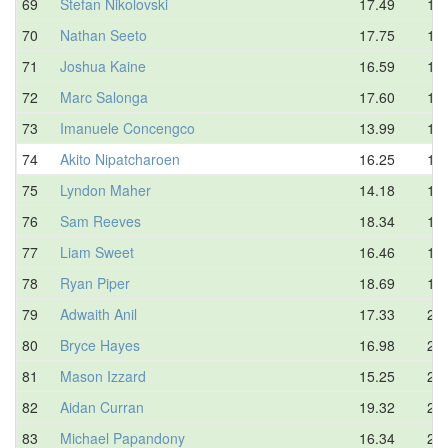
69
Stefan Nikolovski
17.49
19.
70
Nathan Seeto
17.75
19.
71
Joshua Kaine
16.59
19.
72
Marc Salonga
17.60
19.
73
Imanuele Concengco
13.99
19.
74
Akito Nipatcharoen
16.25
19.
75
Lyndon Maher
14.18
19.
76
Sam Reeves
18.34
19.
77
Liam Sweet
16.46
19.
78
Ryan Piper
18.69
19.
79
Adwaith Anil
17.33
20.
80
Bryce Hayes
16.98
20.
81
Mason Izzard
15.25
20.
82
Aidan Curran
19.32
20.
83
Michael Papandony
16.34
20.