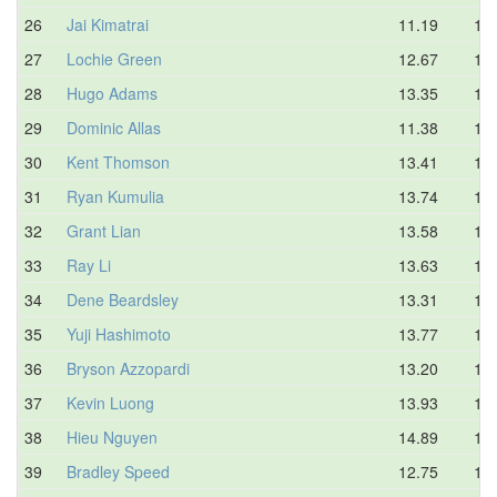
26
Jai Kimatrai
11.19
14.
27
Lochie Green
12.67
14.
28
Hugo Adams
13.35
14.
29
Dominic Allas
11.38
14.
30
Kent Thomson
13.41
14.
31
Ryan Kumulia
13.74
14.
32
Grant Lian
13.58
14.
33
Ray Li
13.63
14.
34
Dene Beardsley
13.31
15.
35
Yuji Hashimoto
13.77
15.
36
Bryson Azzopardi
13.20
15.
37
Kevin Luong
13.93
16.
38
Hieu Nguyen
14.89
16.
39
Bradley Speed
12.75
16.