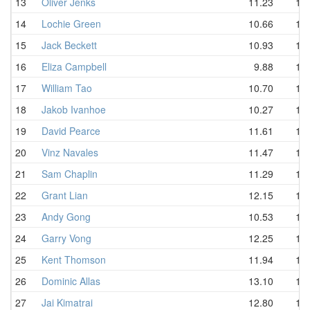
13
Oliver Jenks
11.23
11.
14
Lochie Green
10.66
12.
15
Jack Beckett
10.93
12.
16
Eliza Campbell
9.88
12.
17
William Tao
10.70
12.
18
Jakob Ivanhoe
10.27
12.
19
David Pearce
11.61
12.
20
Vinz Navales
11.47
12.
21
Sam Chaplin
11.29
13.
22
Grant Lian
12.15
13.
23
Andy Gong
10.53
13.
24
Garry Vong
12.25
13.
25
Kent Thomson
11.94
13.
26
Dominic Allas
13.10
14.
27
Jai Kimatrai
12.80
14.