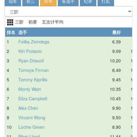
冠军
前三
所有
各选手
纪录
打乱
三阶 初赛 五次计平均
排名
选手
最好
1
Feliks Zemdegs
6.39
7.
2
Kirt Protacio
9.09
10.
3
Ryan Driscoll
10.20
10.
4
Tomoya Firman
8.49
10.
5
Tommy Kiprillis
9.45
10.
6
Monty Wain
10.35
11.
7
Eliza Campbell
10.45
11.
8
Alex Chen
9.90
11.
9
Vincent Wong
9.50
11.
10
Lochie Green
8.90
12.
11
Rhys Lloyd
11.44
12.