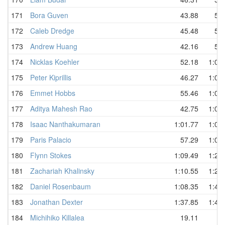
171
Bora Guven
43.88
55.
172
Caleb Dredge
45.48
55.
173
Andrew Huang
42.16
57.
174
Nicklas Koehler
52.18
1:01
175
Peter Kiprillis
46.27
1:04
176
Emmet Hobbs
55.46
1:05
177
Aditya Mahesh Rao
42.75
1:06
178
Isaac Nanthakumaran
1:01.77
1:06
179
Paris Palacio
57.29
1:07
180
Flynn Stokes
1:09.49
1:24
181
Zachariah Khalinsky
1:10.55
1:28
182
Daniel Rosenbaum
1:08.35
1:44
183
Jonathan Dexter
1:37.85
1:44
184
Michihiko Killalea
19.11
D