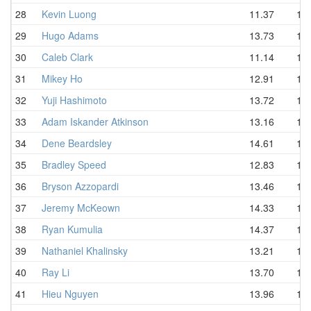
28
Kevin Luong
11.37
14.
29
Hugo Adams
13.73
14.
30
Caleb Clark
11.14
14.
31
Mikey Ho
12.91
14.
32
Yuji Hashimoto
13.72
14.
33
Adam Iskander Atkinson
13.16
14.
34
Dene Beardsley
14.61
15.
35
Bradley Speed
12.83
15.
36
Bryson Azzopardi
13.46
15.
37
Jeremy McKeown
14.33
15.
38
Ryan Kumulia
14.37
15.
39
Nathaniel Khalinsky
13.21
16.
40
Ray Li
13.70
16.
41
Hieu Nguyen
13.96
16.