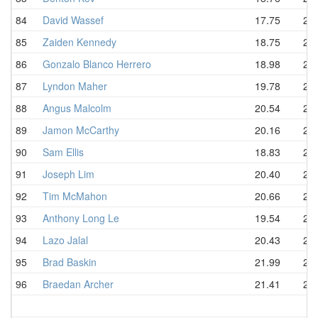
84
David Wassef
17.75
21.
85
Zaiden Kennedy
18.75
21.
86
Gonzalo Blanco Herrero
18.98
21.
87
Lyndon Maher
19.78
22.
88
Angus Malcolm
20.54
22.
89
Jamon McCarthy
20.16
22.
90
Sam Ellis
18.83
23.
91
Joseph Lim
20.40
23.
92
Tim McMahon
20.66
23.
93
Anthony Long Le
19.54
23.
94
Lazo Jalal
20.43
23.
95
Brad Baskin
21.99
24.
96
Braedan Archer
21.41
27.