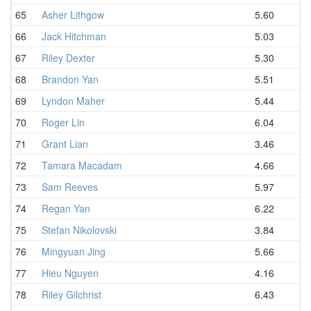
65
Asher Lithgow
5.60
6.
66
Jack Hitchman
5.03
6.
67
Riley Dexter
5.30
6.
68
Brandon Yan
5.51
6.
69
Lyndon Maher
5.44
6.
70
Roger Lin
6.04
6.
71
Grant Lian
3.46
6.
72
Tamara Macadam
4.66
6.
73
Sam Reeves
5.97
6.
74
Regan Yan
6.22
6.
75
Stefan Nikolovski
3.84
6.
76
Mingyuan Jing
5.66
7.
77
Hieu Nguyen
4.16
7.
78
Riley Gilchrist
6.43
7.