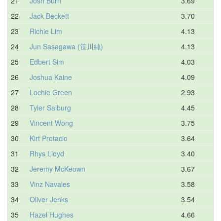
21
Josh Burn
3.69
4.
22
Jack Beckett
3.70
4.
23
Richie Lim
4.13
4.
24
Jun Sasagawa (笹川純)
4.13
4.
25
Edbert Sim
4.03
4.
26
Joshua Kaine
4.09
4.
27
Lochie Green
2.93
4.
28
Tyler Salburg
4.45
4.
29
Vincent Wong
3.75
4.
30
Kirt Protacio
3.64
4.
31
Rhys Lloyd
3.40
4.
32
Jeremy McKeown
3.67
4.
33
Vinz Navales
3.58
5.
34
Oliver Jenks
3.54
5.
35
Hazel Hughes
4.66
5.