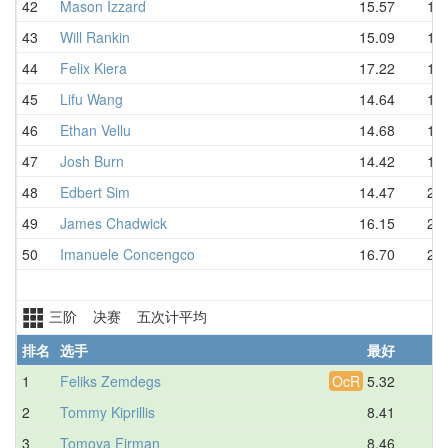
42
Mason Izzard
15.57
16.
43
Will Rankin
15.09
17.
44
Felix Kiera
17.22
17.
45
Lifu Wang
14.64
17.
46
Ethan Vellu
14.68
17.
47
Josh Burn
14.42
19.
48
Edbert Sim
14.47
20.
49
James Chadwick
16.15
20.
50
Imanuele Concengco
16.70
20.
三阶 决赛 五次计平均
排名
选手
最好
1
Feliks Zemdegs
OcR
5.32
6.
2
Tommy Kiprillis
8.41
9.
3
Tomoya Firman
8.46
9.