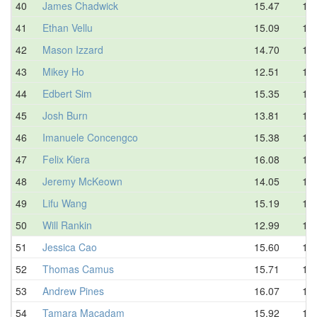
40
James Chadwick
15.47
16.
41
Ethan Vellu
15.09
16.
42
Mason Izzard
14.70
16.
43
Mikey Ho
12.51
16.
44
Edbert Sim
15.35
16.
45
Josh Burn
13.81
16.
46
Imanuele Concengco
15.38
17.
47
Felix Kiera
16.08
17.
48
Jeremy McKeown
14.05
17.
49
Lifu Wang
15.19
17.
50
Will Rankin
12.99
17.
51
Jessica Cao
15.60
17.
52
Thomas Camus
15.71
17.
53
Andrew Pines
16.07
17.
54
Tamara Macadam
15.92
17.