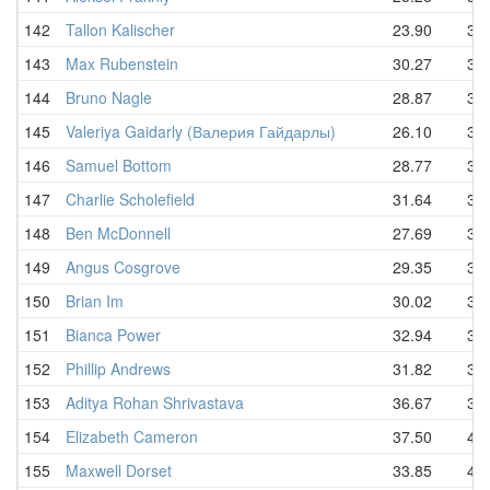
142
Tallon Kalischer
23.90
32.
143
Max Rubenstein
30.27
33.
144
Bruno Nagle
28.87
33.
145
Valeriya Gaidarly (Валерия Гайдарлы)
26.10
33.
146
Samuel Bottom
28.77
34.
147
Charlie Scholefield
31.64
35.
148
Ben McDonnell
27.69
35.
149
Angus Cosgrove
29.35
35.
150
Brian Im
30.02
35.
151
Bianca Power
32.94
37.
152
Phillip Andrews
31.82
37.
153
Aditya Rohan Shrivastava
36.67
38.
154
Elizabeth Cameron
37.50
40.
155
Maxwell Dorset
33.85
41.