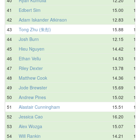
40
Ryan Kumulia
12.20
16.
41
Edbert Sim
15.00
16.
42
Adam Iskander Atkinson
12.83
16.
43
Tong Zhu (朱彤)
15.88
17.
44
Josh Burn
12.15
17.
45
Hieu Nguyen
14.42
17.
46
Ethan Vellu
14.53
17.
47
Riley Dexter
13.78
17.
48
Matthew Cook
14.36
17.
49
Jode Brewster
15.69
17.
50
Andrew Pines
15.02
17.
51
Alastair Cunningham
15.51
17.
52
Jessica Cao
16.20
17.
53
Alex Wozga
15.07
17.
54
Will Rankin
14.21
17.