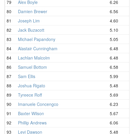
79
Alex Boyle
6.26
7.
80
Damien Brewer
6.56
7.
81
Joseph Lim
4.60
7.
82
Jack Buzacott
5.10
7.
83
Michael Papandony
5.05
7.
84
Alastair Cunningham
6.48
7.
84
Lachlan Malcolm
6.48
7.
86
Samuel Bottom
6.58
7.
87
Sam Ellis
5.99
7.
88
Joshua Rigato
5.48
7.
89
Tyreece Roff
5.69
7.
90
Imanuele Concengco
6.23
7.
91
Baxter Wilson
5.67
7.
92
Phillip Andrews
6.06
7.
93
Levi Dawson
5.48
7.