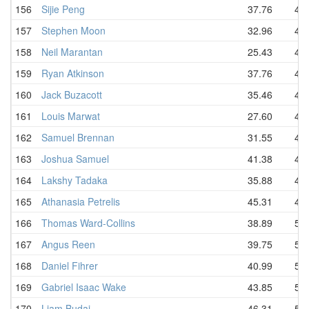
156
Sijie Peng
37.76
41.
157
Stephen Moon
32.96
43.
158
Neil Marantan
25.43
43.
159
Ryan Atkinson
37.76
44.
160
Jack Buzacott
35.46
45.
161
Louis Marwat
27.60
46.
162
Samuel Brennan
31.55
47.
163
Joshua Samuel
41.38
48.
164
Lakshy Tadaka
35.88
48.
165
Athanasia Petrelis
45.31
49.
166
Thomas Ward-Collins
38.89
50.
167
Angus Reen
39.75
51.
168
Daniel Fihrer
40.99
51.
169
Gabriel Isaac Wake
43.85
53.
170
Liam Budai
46.31
53.