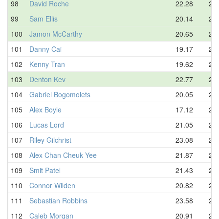
98
David Roche
22.28
22.
99
Sam Ellis
20.14
23.
100
Jamon McCarthy
20.65
23.
101
Danny Cai
19.17
23.
102
Kenny Tran
19.62
23.
103
Denton Kev
22.77
23.
104
Gabriel Bogomolets
20.05
23.
105
Alex Boyle
17.12
24.
106
Lucas Lord
21.05
24.
107
Riley Gilchrist
23.08
24.
108
Alex Chan Cheuk Yee
21.87
24.
109
Smit Patel
21.43
25.
110
Connor Wilden
20.82
25.
111
Sebastian Robbins
23.58
26.
112
Caleb Morgan
20.91
26.