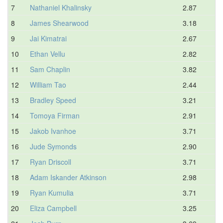
7
Nathaniel Khalinsky
2.87
3.
8
James Shearwood
3.18
3.
9
Jai Kimatrai
2.67
4.
10
Ethan Vellu
2.82
4.
11
Sam Chaplin
3.82
4.
12
William Tao
2.44
4.
13
Bradley Speed
3.21
4.
14
Tomoya Firman
2.91
4.
15
Jakob Ivanhoe
3.71
4.
16
Jude Symonds
2.90
4.
17
Ryan Driscoll
3.71
4.
18
Adam Iskander Atkinson
2.98
4.
19
Ryan Kumulia
3.71
4.
20
Eliza Campbell
3.25
4.