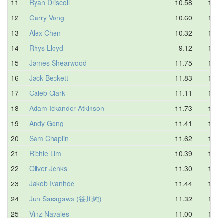
11
Ryan Driscoll
10.58
12.
12
Garry Vong
10.60
12.
13
Alex Chen
10.32
12.
14
Rhys Lloyd
9.12
12.
15
James Shearwood
11.75
12.
16
Jack Beckett
11.83
12.
17
Caleb Clark
11.11
12.
18
Adam Iskander Atkinson
11.73
12.
19
Andy Gong
11.41
12.
20
Sam Chaplin
11.62
12.
21
Richie Lim
10.39
13.
22
Oliver Jenks
11.30
13.
23
Jakob Ivanhoe
11.44
13.
24
Jun Sasagawa (笹川純)
11.32
13.
25
Vinz Navales
11.00
13.