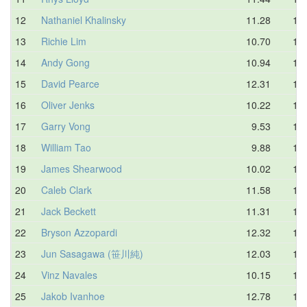
12
Nathaniel Khalinsky
11.28
12.
13
Richie Lim
10.70
12.
14
Andy Gong
10.94
12.
15
David Pearce
12.31
12.
16
Oliver Jenks
10.22
12.
17
Garry Vong
9.53
12.
18
William Tao
9.88
12.
19
James Shearwood
10.02
12.
20
Caleb Clark
11.58
12.
21
Jack Beckett
11.31
12.
22
Bryson Azzopardi
12.32
13.
23
Jun Sasagawa (笹川純)
12.03
13.
24
Vinz Navales
10.15
13.
25
Jakob Ivanhoe
12.78
13.