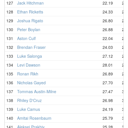
127
Jack Hitchman
22.19
28.
128
Ethan Ricketts
24.33
28.
129
Joshua Rigato
26.80
28.
130
Peter Boylan
26.88
28.
131
Aston Culf
22.04
29.
132
Brendan Fraser
24.03
29.
133
Luke Salonga
27.12
29.
134
Levi Dawson
28.01
29.
135
Ronan Rikh
26.89
29.
136
Nicholas Gayed
27.70
29.
137
Tommas Austin-Milne
27.47
30.
138
Rhiley D'Cruz
26.98
30.
139
Luke Camus
24.19
30.
140
Amitai Rosenbaum
25.79
31.
141
Aleksei Prakhiy
25.28
32.