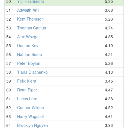
50
Yuji Hashimoto
5.35
5.
51
Adwaith Anil
3.68
5.
52
Kent Thomson
5.26
5.
53
Thomas Camus
4.74
5.
54
Alex Wozga
4.85
5.
55
Denton Kev
4.19
5.
56
Nathan Seeto
4.21
6.
57
Peter Boylan
5.26
6.
58
Tiana Diachenko
4.13
6.
59
Felix Kiera
3.45
6.
60
Ryan Piper
4.47
6.
61
Lucas Lord
4.38
6.
62
Connor Wilden
4.52
6.
63
Harry Wagstaff
4.61
6.
64
Brooklyn Nguyen
3.93
6.