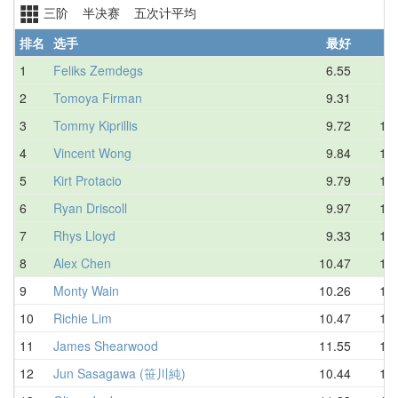
三阶 半决赛 五次计平均
排名
选手
最好
1
Feliks Zemdegs
6.55
7.
2
Tomoya Firman
9.31
9.
3
Tommy Kiprillis
9.72
10.
4
Vincent Wong
9.84
10.
5
Kirt Protacio
9.79
10.
6
Ryan Driscoll
9.97
11.
7
Rhys Lloyd
9.33
11.
8
Alex Chen
10.47
11.
9
Monty Wain
10.26
11.
10
Richie Lim
10.47
11.
11
James Shearwood
11.55
11.
12
Jun Sasagawa (笹川純)
10.44
11.