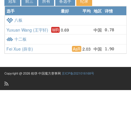
冠军
前三
所有
各选手
纪录
选手
最好
平均
地区
详情
八板
Yuxuan Wang (王宇轩)
WR
0.69
中国
0.78      1
十二板
Fei Xue (薛非)
AsR
2.03
中国
1.90      2
Copyright @ 2026 粗饼·中国魔方赛事网
京ICP备2021016168号