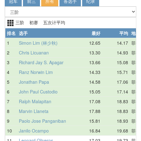
冠军
前三
所有
各选手
纪录
三阶 初赛 五次计平均
排名
选手
最好
平均
地区
1
Simon Lim (林少秋)
12.65
14.17
菲律
2
Chris Licuanan
13.30
14.93
菲律
3
Richard Jay S. Apagar
13.66
15.08
菲律
4
Ranz Norwin Lim
14.33
15.71
菲律
5
Jonathan Papa
14.58
17.06
菲律
6
John Paul Custodio
15.05
17.14
菲律
7
Ralph Malapitan
17.08
18.83
菲律
8
Marvin Llaneta
17.88
18.83
菲律
9
Paolo Jose Panganiban
15.81
18.93
菲律
10
Janilo Ocampo
16.84
19.68
菲律
11
Leonard Oliveros
17.03
19.73
菲律