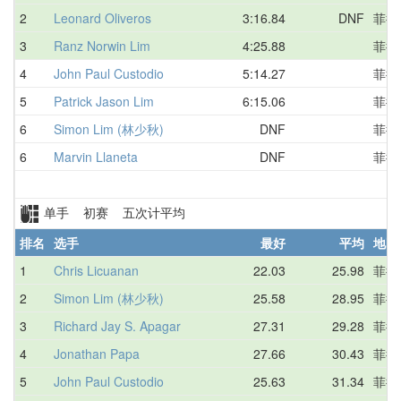
2
Leonard Oliveros
3:16.84
DNF
菲律
3
Ranz Norwin Lim
4:25.88
菲律
4
John Paul Custodio
5:14.27
菲律
5
Patrick Jason Lim
6:15.06
菲律
6
Simon Lim (林少秋)
DNF
菲律
6
Marvin Llaneta
DNF
菲律
单手 初赛 五次计平均
排名
选手
最好
平均
地区
1
Chris Licuanan
22.03
25.98
菲律
2
Simon Lim (林少秋)
25.58
28.95
菲律
3
Richard Jay S. Apagar
27.31
29.28
菲律
4
Jonathan Papa
27.66
30.43
菲律
5
John Paul Custodio
25.63
31.34
菲律