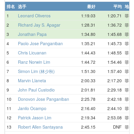
排名
选手
最好
平均
地区
1
Leonard Oliveros
1:19.03
1:20.71
菲律
2
Richard Jay S. Apagar
1:28.31
1:36.72
菲律
3
Jonathan Papa
1:34.80
1:45.68
菲律
4
Paolo Jose Panganiban
1:35.21
1:45.73
菲律
5
Chris Licuanan
1:44.43
1:48.55
菲律
6
Ranz Norwin Lim
1:44.72
1:54.46
菲律
7
Simon Lim (林少秋)
1:51.30
1:57.40
菲律
8
Marvin Llaneta
2:00.33
2:17.20
菲律
9
John Paul Custodio
2:01.81
2:29.18
菲律
10
Donovon Jose Panganiban
2:25.78
2:42.18
菲律
11
Janilo Ocampo
2:16.40
2:44.10
菲律
12
Patrick Jason Lim
2:19.34
2:53.08
菲律
13
Robert Allen Santayana
2:45.15
DNF
菲律