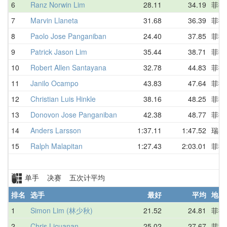
6
Ranz Norwin Lim
28.11
34.19
菲律
7
Marvin Llaneta
31.68
36.39
菲律
8
Paolo Jose Panganiban
24.40
37.85
菲律
9
Patrick Jason Lim
35.44
38.71
菲律
10
Robert Allen Santayana
32.78
44.83
菲律
11
Janilo Ocampo
43.83
47.64
菲律
12
Christian Luis Hinkle
38.16
48.25
菲律
13
Donovon Jose Panganiban
42.38
48.77
菲律
14
Anders Larsson
1:37.11
1:47.52
瑞典
15
Ralph Malapitan
1:27.43
2:03.01
菲律
单手 决赛 五次计平均
排名
选手
最好
平均
地区
1
Simon Lim (林少秋)
21.52
24.81
菲律
2
Chris Licuanan
25.02
27.67
菲律