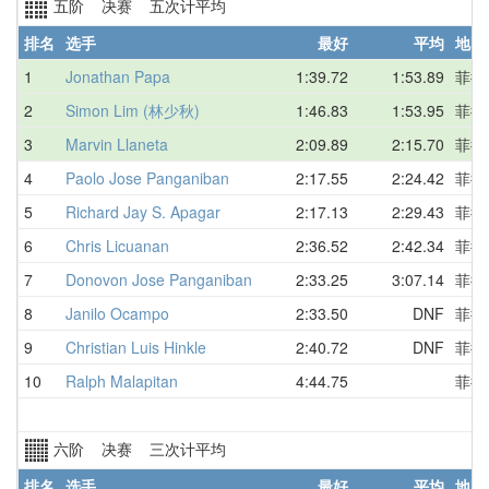
五阶 决赛 五次计平均
排名
选手
最好
平均
地区
1
Jonathan Papa
1:39.72
1:53.89
菲律
2
Simon Lim (林少秋)
1:46.83
1:53.95
菲律
3
Marvin Llaneta
2:09.89
2:15.70
菲律
4
Paolo Jose Panganiban
2:17.55
2:24.42
菲律
5
Richard Jay S. Apagar
2:17.13
2:29.43
菲律
6
Chris Licuanan
2:36.52
2:42.34
菲律
7
Donovon Jose Panganiban
2:33.25
3:07.14
菲律
8
Janilo Ocampo
2:33.50
DNF
菲律
9
Christian Luis Hinkle
2:40.72
DNF
菲律
10
Ralph Malapitan
4:44.75
菲律
六阶 决赛 三次计平均
排名
选手
最好
平均
地区