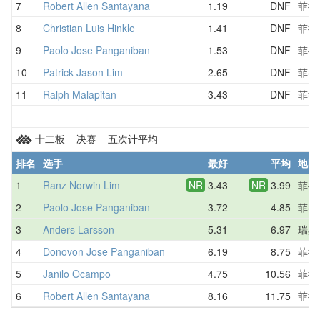
7
Robert Allen Santayana
1.19
DNF
菲律
8
Christian Luis Hinkle
1.41
DNF
菲律
9
Paolo Jose Panganiban
1.53
DNF
菲律
10
Patrick Jason Lim
2.65
DNF
菲律
11
Ralph Malapitan
3.43
DNF
菲律
十二板 决赛 五次计平均
排名
选手
最好
平均
地区
1
Ranz Norwin Lim
NR
3.43
NR
3.99
菲律
2
Paolo Jose Panganiban
3.72
4.85
菲律
3
Anders Larsson
5.31
6.97
瑞典
4
Donovon Jose Panganiban
6.19
8.75
菲律
5
Janilo Ocampo
4.75
10.56
菲律
6
Robert Allen Santayana
8.16
11.75
菲律