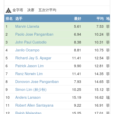
金字塔 决赛 五次计平均
排名
选手
最好
平均
地区
1
Marvin Llaneta
5.61
7.53
菲律
2
Paolo Jose Panganiban
6.94
10.24
菲律
3
John Paul Custodio
8.38
10.31
菲律
4
Janilo Ocampo
8.81
10.75
菲律
5
Richard Jay S. Apagar
11.41
12.54
菲律
6
Patrick Jason Lim
9.90
12.81
菲律
7
Ranz Norwin Lim
11.41
14.35
菲律
8
Donovon Jose Panganiban
7.93
14.65
菲律
9
Simon Lim (林少秋)
10.25
15.12
菲律
10
Anders Larsson
15.19
16.62
瑞典
11
Robert Allen Santayana
9.22
16.91
菲律
12
Ralph Malapitan
15.25
17.01
菲律