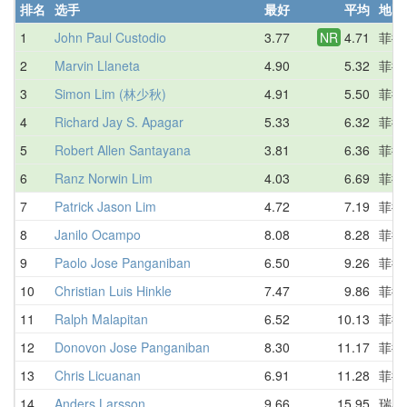
排名
选手
最好
平均
地区
1
John Paul Custodio
3.77
NR
4.71
菲律
2
Marvin Llaneta
4.90
5.32
菲律
3
Simon Lim (林少秋)
4.91
5.50
菲律
4
Richard Jay S. Apagar
5.33
6.32
菲律
5
Robert Allen Santayana
3.81
6.36
菲律
6
Ranz Norwin Lim
4.03
6.69
菲律
7
Patrick Jason Lim
4.72
7.19
菲律
8
Janilo Ocampo
8.08
8.28
菲律
9
Paolo Jose Panganiban
6.50
9.26
菲律
10
Christian Luis Hinkle
7.47
9.86
菲律
11
Ralph Malapitan
6.52
10.13
菲律
12
Donovon Jose Panganiban
8.30
11.17
菲律
13
Chris Licuanan
6.91
11.28
菲律
14
Anders Larsson
9.66
15.95
瑞典