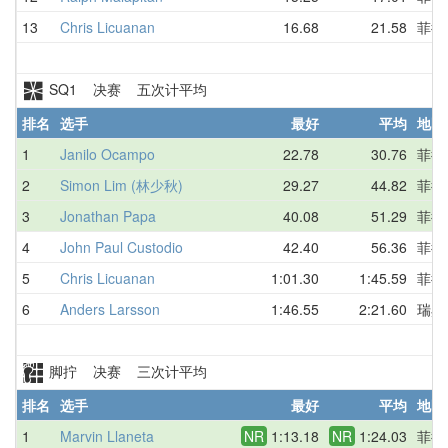
13
Chris Licuanan
16.68
21.58
菲律
SQ1 决赛 五次计平均
排名
选手
最好
平均
地区
1
Janilo Ocampo
22.78
30.76
菲律
2
Simon Lim (林少秋)
29.27
44.82
菲律
3
Jonathan Papa
40.08
51.29
菲律
4
John Paul Custodio
42.40
56.36
菲律
5
Chris Licuanan
1:01.30
1:45.59
菲律
6
Anders Larsson
1:46.55
2:21.60
瑞典
脚拧 决赛 三次计平均
排名
选手
最好
平均
地区
1
Marvin Llaneta
NR
1:13.18
NR
1:24.03
菲律