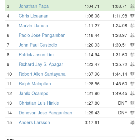
3
Jonathan Papa
1:04.71
1:08.71
菲律
4
Chris Licuanan
1:08.08
1:11.98
菲律
5
Marvin Llaneta
1:11.27
1:24.08
菲律
6
Paolo Jose Panganiban
1:18.44
1:28.97
菲律
7
John Paul Custodio
1:26.93
1:30.51
菲律
8
Patrick Jason Lim
1:14.94
1:31.60
菲律
9
Richard Jay S. Apagar
1:23.47
1:35.72
菲律
10
Robert Allen Santayana
1:37.96
1:44.14
菲律
11
Ralph Malapitan
1:28.56
1:45.60
菲律
12
Janilo Ocampo
1:21.90
1:49.45
菲律
13
Christian Luis Hinkle
1:27.80
DNF
菲律
14
Donovon Jose Panganiban
1:29.43
DNF
菲律
15
Anders Larsson
3:17.61
瑞典