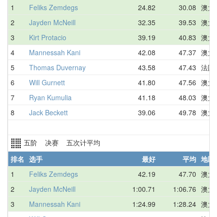
1
Feliks Zemdegs
24.82
30.08
澳大
2
Jayden McNeill
32.35
39.53
澳大
3
Kirt Protacio
39.19
40.83
澳大
4
Mannessah Kani
42.08
47.37
澳大
5
Thomas Duvernay
43.58
47.43
法国
6
Will Gurnett
41.80
47.56
澳大
7
Ryan Kumulia
41.18
48.03
澳大
8
Jack Beckett
39.06
49.78
澳大
五阶 决赛 五次计平均
排名
选手
最好
平均
地区
1
Feliks Zemdegs
42.19
47.70
澳大
2
Jayden McNeill
1:00.71
1:06.76
澳大
3
Mannessah Kani
1:24.99
1:28.24
澳大