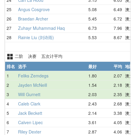
25
Angus Cosgrove
5.08
6.49
澳大
26
Braedan Archer
5.45
6.72
澳大
27
Zuhayr Muhammad Haq
6.73
7.96
澳大
28
Rainie Liu (刘诗雨)
5.53
8.67
澳大
二阶 决赛 五次计平均
排名
选手
最好
平均
地区
1
Feliks Zemdegs
1.80
2.07
澳大
2
Jayden McNeill
1.54
2.18
澳大
3
Will Gurnett
2.03
2.35
澳大
4
Caleb Clark
2.43
2.68
澳大
5
Jack Beckett
2.14
3.38
澳大
6
Calven Lipec
3.61
4.05
澳大
7
Riley Dexter
2.87
4.06
澳大