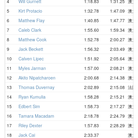
4
Will Gurnett
1:18.83
1:31.25
澳大
5
Kirt Protacio
1:32.78
1:47.09
澳大
6
Matthew Flay
1:40.85
1:47.77
澳大
7
Caleb Clark
1:55.60
1:59.34
澳大
8
Matthew Cook
1:52.78
2:00.27
澳大
9
Jack Beckett
1:56.32
2:03.49
澳大
10
Calven Lipec
1:51.92
2:05.64
澳大
11
Myles Jarman
1:57.00
2:08.21
澳大
12
Akito Nipatcharoen
2:00.68
2:14.38
澳大
13
Thomas Duvernay
2:02.89
2:15.08
法国
14
Ryan Kumulia
1:58.28
2:15.21
澳大
15
Edbert Sim
1:58.73
2:17.27
澳大
16
Tamara Macadam
2:18.78
2:24.79
澳大
17
Riley Dexter
1:57.83
2:28.29
澳大
18
Jack Cai
2:33.37
澳大