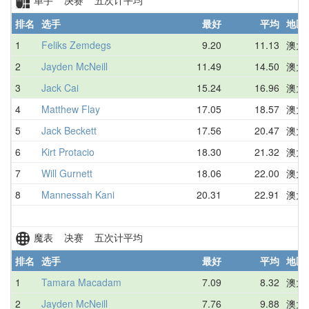
排名
选手
最好
平均
地区
1
Feliks Zemdegs
9.20
11.13
澳大
2
Jayden McNeill
11.49
14.50
澳大
3
Jack Cai
15.24
16.96
澳大
4
Matthew Flay
17.05
18.57
澳大
5
Jack Beckett
17.56
20.47
澳大
6
Kirt Protacio
18.30
21.32
澳大
7
Will Gurnett
18.06
22.00
澳大
8
Mannessah Kani
20.31
22.91
澳大
魔表 决赛 五次计平均
排名
选手
最好
平均
地区
1
Tamara Macadam
7.09
8.32
澳大
2
Jayden McNeill
7.76
9.88
澳大