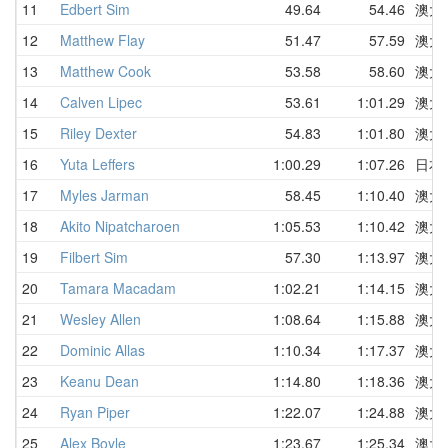
11
Edbert Sim
49.64
54.46
澳大
12
Matthew Flay
51.47
57.59
澳大
13
Matthew Cook
53.58
58.60
澳大
14
Calven Lipec
53.61
1:01.29
澳大
15
Riley Dexter
54.83
1:01.80
澳大
16
Yuta Leffers
1:00.29
1:07.26
日本
17
Myles Jarman
58.45
1:10.40
澳大
18
Akito Nipatcharoen
1:05.53
1:10.42
澳大
19
Filbert Sim
57.30
1:13.97
澳大
20
Tamara Macadam
1:02.21
1:14.15
澳大
21
Wesley Allen
1:08.64
1:15.88
澳大
22
Dominic Allas
1:10.34
1:17.37
澳大
23
Keanu Dean
1:14.80
1:18.36
澳大
24
Ryan Piper
1:22.07
1:24.88
澳大
25
Alex Boyle
1:23.67
1:25.34
澳大