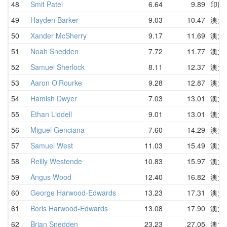
48
Smit Patel
6.64
9.89
印度
49
Hayden Barker
9.03
10.47
澳大
50
Xander McSherry
9.17
11.69
澳大
51
Noah Snedden
7.72
11.77
澳大
52
Samuel Sherlock
8.11
12.37
澳大
53
Aaron O'Rourke
9.28
12.87
澳大
54
Hamish Dwyer
7.03
13.01
澳大
55
Ethan Liddell
9.01
13.01
澳大
56
Miguel Genciana
7.60
14.29
澳大
57
Samuel West
11.03
15.49
澳大
58
Reilly Westende
10.83
15.97
澳大
59
Angus Wood
12.40
16.82
澳大
60
George Harwood-Edwards
13.23
17.31
澳大
61
Boris Harwood-Edwards
13.08
17.90
澳大
62
Brian Snedden
23.23
27.05
澳大