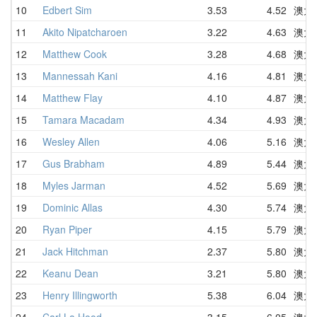
10
Edbert Sim
3.53
4.52
澳大
11
Akito Nipatcharoen
3.22
4.63
澳大
12
Matthew Cook
3.28
4.68
澳大
13
Mannessah Kani
4.16
4.81
澳大
14
Matthew Flay
4.10
4.87
澳大
15
Tamara Macadam
4.34
4.93
澳大
16
Wesley Allen
4.06
5.16
澳大
17
Gus Brabham
4.89
5.44
澳大
18
Myles Jarman
4.52
5.69
澳大
19
Dominic Allas
4.30
5.74
澳大
20
Ryan Piper
4.15
5.79
澳大
21
Jack Hitchman
2.37
5.80
澳大
22
Keanu Dean
3.21
5.80
澳大
23
Henry Illingworth
5.38
6.04
澳大
24
Carl La Hood
3.15
6.05
澳大