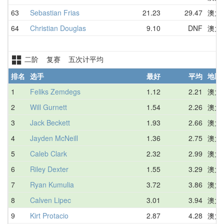
63
Sebastian Frias
21.23
29.47
澳大
64
Christian Douglas
9.10
DNF
澳大
二阶 复赛 五次计平均
排名
选手
最好
平均
地区
1
Feliks Zemdegs
1.12
2.21
澳大
2
Will Gurnett
1.54
2.26
澳大
3
Jack Beckett
1.93
2.66
澳大
4
Jayden McNeill
1.36
2.75
澳大
5
Caleb Clark
2.32
2.99
澳大
6
Riley Dexter
1.55
3.29
澳大
7
Ryan Kumulia
3.72
3.86
澳大
8
Calven Lipec
3.01
3.94
澳大
9
Kirt Protacio
2.87
4.28
澳大