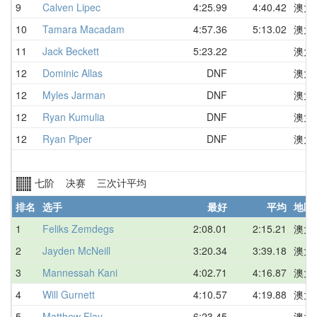
9
Calven Lipec
4:25.99
4:40.42
澳大
10
Tamara Macadam
4:57.36
5:13.02
澳大
11
Jack Beckett
5:23.22
澳大
12
Dominic Allas
DNF
澳大
12
Myles Jarman
DNF
澳大
12
Ryan Kumulia
DNF
澳大
12
Ryan Piper
DNF
澳大
七阶 决赛 三次计平均
排名
选手
最好
平均
地区
1
Feliks Zemdegs
2:08.01
2:15.21
澳大
2
Jayden McNeill
3:20.34
3:39.18
澳大
3
Mannessah Kani
4:02.71
4:16.87
澳大
4
Will Gurnett
4:10.57
4:19.88
澳大
5
Matthew Flay
6:23.45
澳大