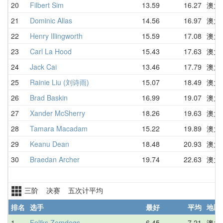
20
Filbert Sim
13.59
16.27
澳大
21
Dominic Allas
14.56
16.97
澳大
22
Henry Illingworth
15.59
17.08
澳大
23
Carl La Hood
15.43
17.63
澳大
24
Jack Cai
13.46
17.79
澳大
25
Rainie Liu (刘诗雨)
15.07
18.49
澳大
26
Brad Baskin
16.99
19.07
澳大
27
Xander McSherry
18.26
19.63
澳大
28
Tamara Macadam
15.22
19.89
澳大
29
Keanu Dean
18.48
20.93
澳大
30
Braedan Archer
19.74
22.63
澳大
三阶 决赛 五次计平均
排名
选手
最好
平均
地区
1
Feliks Zemdegs
6.45
7.21
澳大