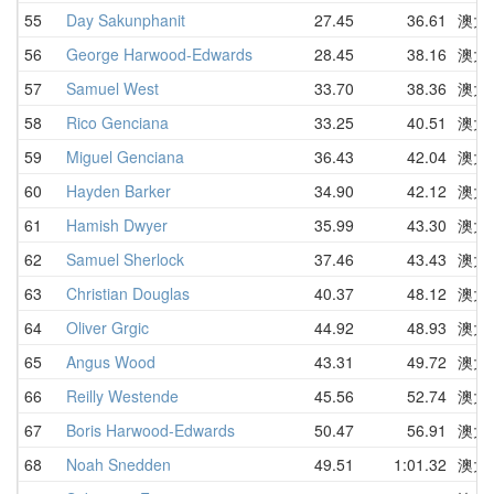
55
Day Sakunphanit
27.45
36.61
澳大
56
George Harwood-Edwards
28.45
38.16
澳大
57
Samuel West
33.70
38.36
澳大
58
Rico Genciana
33.25
40.51
澳大
59
Miguel Genciana
36.43
42.04
澳大
60
Hayden Barker
34.90
42.12
澳大
61
Hamish Dwyer
35.99
43.30
澳大
62
Samuel Sherlock
37.46
43.43
澳大
63
Christian Douglas
40.37
48.12
澳大
64
Oliver Grgic
44.92
48.93
澳大
65
Angus Wood
43.31
49.72
澳大
66
Reilly Westende
45.56
52.74
澳大
67
Boris Harwood-Edwards
50.47
56.91
澳大
68
Noah Snedden
49.51
1:01.32
澳大