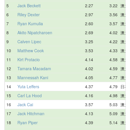
5
Jack Beckett
2.27
3.22
澳大
6
Riley Dexter
2.97
3.56
澳大
7
Ryan Kumulia
2.60
3.57
澳大
8
Akito Nipatcharoen
2.69
4.02
澳大
9
Calven Lipec
3.25
4.22
澳大
10
Matthew Cook
3.53
4.33
澳大
11
Kirt Protacio
4.14
4.58
澳大
12
Tamara Macadam
4.02
4.59
澳大
13
Mannessah Kani
4.05
4.77
澳大
14
Yuta Leffers
4.37
4.79
日本
15
Carl La Hood
4.16
4.98
澳大
16
Jack Cai
3.57
5.03
澳大
17
Jack Hitchman
4.13
5.09
澳大
18
Ryan Piper
4.39
5.14
澳大