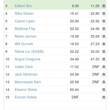
3
Edbert Sim
9.36
11.25
澳大
4
Riley Dexter
15.41
22.80
澳大
5
Calven Lipec
20.94
22.92
澳大
6
Matthew Flay
20.02
24.95
澳大
7
Myles Jarman
19.08
25.69
澳大
8
Will Gurnett
19.53
27.23
澳大
9
Rainie Liu (刘诗雨)
22.22
33.02
澳大
10
Angus Cosgrove
34.49
47.33
澳大
11
Caleb Clark
17.02
DNF
澳大
12
Jack Hitchman
24.58
DNF
澳大
13
Mannessah Kani
25.58
DNF
澳大
14
Eleanor Shiels
50.44
澳大
15
Emmet Hobbs
DNF
澳大