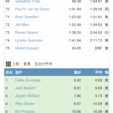
69
Sebastian Frias
58.48
1:04.57
澳大
70
Paul N. van de Geest
1:01.94
1:29.05
英国
71
Brian Snedden
1:23.92
1:31.61
澳大
72
Jeff Allen
1:52.99
1:59.53
澳大
73
Rizvan Saiyed
1:38.50
2:04.53
印度
74
Lynette Svanosio
1:41.84
2:11.73
澳大
75
Mohid Hussain
24.95
DNF
澳大
三阶 复赛 五次计平均
排名
选手
最好
平均
地区
1
Feliks Zemdegs
6.02
6.93
澳大
2
Jack Beckett
8.81
9.69
澳大
3
Jayden McNeill
7.86
9.73
澳大
4
Riley Dexter
8.57
10.09
澳大
5
Kirt Protacio
10.06
10.39
澳大