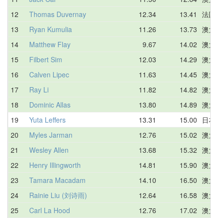
12
Thomas Duvernay
12.34
13.41
法国
13
Ryan Kumulia
11.26
13.73
澳大
14
Matthew Flay
9.67
14.02
澳大
15
Filbert Sim
12.03
14.29
澳大
16
Calven Lipec
11.63
14.45
澳大
17
Ray Li
11.82
14.82
澳大
18
Dominic Allas
13.80
14.89
澳大
19
Yuta Leffers
13.31
15.00
日本
20
Myles Jarman
12.76
15.02
澳大
21
Wesley Allen
13.68
15.32
澳大
22
Henry Illingworth
14.81
15.90
澳大
23
Tamara Macadam
14.10
16.50
澳大
24
Rainie Liu (刘诗雨)
12.64
16.58
澳大
25
Carl La Hood
12.76
17.02
澳大