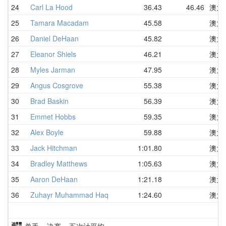
24
Carl La Hood
36.43
46.46
澳大
25
Tamara Macadam
45.58
澳大
26
Daniel DeHaan
45.82
澳大
27
Eleanor Shiels
46.21
澳大
28
Myles Jarman
47.95
澳大
29
Angus Cosgrove
55.38
澳大
30
Brad Baskin
56.39
澳大
31
Emmet Hobbs
59.35
澳大
32
Alex Boyle
59.88
澳大
33
Jack Hitchman
1:01.80
澳大
34
Bradley Matthews
1:05.63
澳大
35
Aaron DeHaan
1:21.18
澳大
36
Zuhayr Muhammad Haq
1:24.60
澳大
单手 决赛 五次计平均