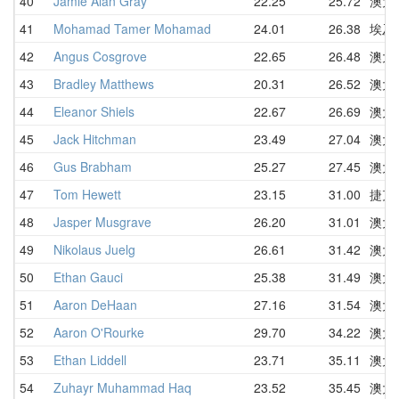
40
Jamie Alan Gray
22.25
25.72
澳大
41
Mohamad Tamer Mohamad
24.01
26.38
埃及
42
Angus Cosgrove
22.65
26.48
澳大
43
Bradley Matthews
20.31
26.52
澳大
44
Eleanor Shiels
22.67
26.69
澳大
45
Jack Hitchman
23.49
27.04
澳大
46
Gus Brabham
25.27
27.45
澳大
47
Tom Hewett
23.15
31.00
捷克
48
Jasper Musgrave
26.20
31.01
澳大
49
Nikolaus Juelg
26.61
31.42
澳大
50
Ethan Gauci
25.38
31.49
澳大
51
Aaron DeHaan
27.16
31.54
澳大
52
Aaron O'Rourke
29.70
34.22
澳大
53
Ethan Liddell
23.71
35.11
澳大
54
Zuhayr Muhammad Haq
23.52
35.45
澳大