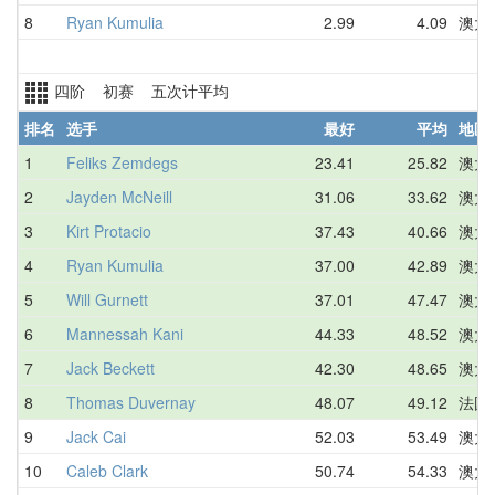
8
Ryan Kumulia
2.99
4.09
澳大
四阶 初赛 五次计平均
排名
选手
最好
平均
地区
1
Feliks Zemdegs
23.41
25.82
澳大
2
Jayden McNeill
31.06
33.62
澳大
3
Kirt Protacio
37.43
40.66
澳大
4
Ryan Kumulia
37.00
42.89
澳大
5
Will Gurnett
37.01
47.47
澳大
6
Mannessah Kani
44.33
48.52
澳大
7
Jack Beckett
42.30
48.65
澳大
8
Thomas Duvernay
48.07
49.12
法国
9
Jack Cai
52.03
53.49
澳大
10
Caleb Clark
50.74
54.33
澳大