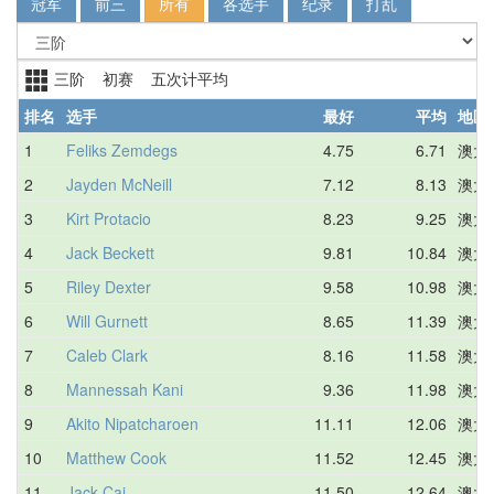
冠军
前三
所有
各选手
纪录
打乱
三阶 初赛 五次计平均
排名
选手
最好
平均
地区
1
Feliks Zemdegs
4.75
6.71
澳大
2
Jayden McNeill
7.12
8.13
澳大
3
Kirt Protacio
8.23
9.25
澳大
4
Jack Beckett
9.81
10.84
澳大
5
Riley Dexter
9.58
10.98
澳大
6
Will Gurnett
8.65
11.39
澳大
7
Caleb Clark
8.16
11.58
澳大
8
Mannessah Kani
9.36
11.98
澳大
9
Akito Nipatcharoen
11.11
12.06
澳大
10
Matthew Cook
11.52
12.45
澳大
11
Jack Cai
11.50
12.64
澳大