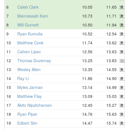
6
Caleb Clark
10.05
11.65
澳大
7
Mannessah Kani
10.73
11.71
澳大
8
Will Gurnett
10.50
11.94
澳大
9
Ryan Kumulia
10.52
12.54
澳大
10
Matthew Cook
11.74
13.62
澳大
11
Calven Lipec
12.56
13.63
澳大
12
Thomas Duvernay
13.25
13.83
法国
13
Wesley Allen
13.35
14.55
澳大
14
Ray Li
11.86
14.90
澳大
15
Myles Jarman
13.14
14.99
澳大
16
Matthew Flay
13.09
15.03
澳大
17
Akito Nipatcharoen
12.45
15.27
澳大
18
Ryan Piper
14.76
15.63
澳大
19
Edbert Sim
14.47
15.74
澳大