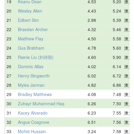
19
Keanu Dean
4.53
5.20
澳大
20
Wesley Allen
4.43
5.24
澳大
21
Edbert Sim
2.88
5.39
澳大
22
Braedan Archer
4.32
5.46
澳大
23
Matthew Flay
4.50
5.58
澳大
24
Gus Brabham
4.78
5.60
澳大
25
Rainie Liu (刘诗雨)
4.60
5.90
澳大
26
Dominic Allas
4.02
6.14
澳大
27
Henry Illingworth
6.02
6.72
澳大
28
Myles Jarman
4.82
6.86
澳大
29
Bradley Matthews
4.08
7.48
澳大
30
Zuhayr Muhammad Haq
6.26
7.50
澳大
31
Kacey Alvarado
6.23
7.55
澳大
32
Angus Cosgrove
6.51
7.56
澳大
33
Mohid Hussain
3.24
7.58
澳大