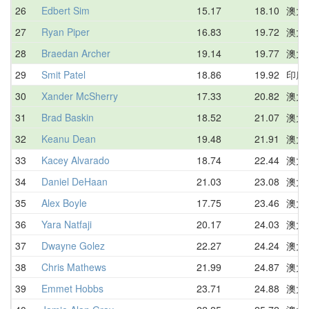
26
Edbert Sim
15.17
18.10
澳大
27
Ryan Piper
16.83
19.72
澳大
28
Braedan Archer
19.14
19.77
澳大
29
Smit Patel
18.86
19.92
印度
30
Xander McSherry
17.33
20.82
澳大
31
Brad Baskin
18.52
21.07
澳大
32
Keanu Dean
19.48
21.91
澳大
33
Kacey Alvarado
18.74
22.44
澳大
34
Daniel DeHaan
21.03
23.08
澳大
35
Alex Boyle
17.75
23.46
澳大
36
Yara Natfaji
20.17
24.03
澳大
37
Dwayne Golez
22.27
24.24
澳大
38
Chris Mathews
21.99
24.87
澳大
39
Emmet Hobbs
23.71
24.88
澳大