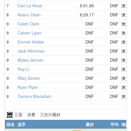
7
Carl La Hood
5:01.95
DNF
澳大
8
Keanu Dean
6:29.17
DNF
澳大
9
Caleb Clark
DNF
DNF
澳大
9
Calven Lipec
DNF
DNF
澳大
9
Emmet Hobbs
DNF
DNF
澳大
9
Jack Hitchman
DNF
DNF
澳大
9
Myles Jarman
DNF
DNF
澳大
9
Ray Li
DNF
DNF
澳大
9
Riley Dexter
DNF
DNF
澳大
9
Ryan Piper
DNF
DNF
澳大
9
Tamara Macadam
DNF
DNF
澳大
三盲 决赛 三次计最好
排名
选手
最好
平均
地区