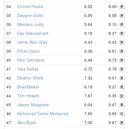
34
Emmet Hobbs
6.02
8.00
澳大
35
Dwayne Golez
6.95
8.08
澳大
36
Nikolaus Juelg
5.64
8.10
澳大
37
Day Sakunphanit
5.18
8.37
澳大
38
Jamie Alan Gray
6.43
8.43
澳大
39
Ethan Gauci
6.08
8.61
澳大
40
Rico Genciana
6.46
8.73
澳大
41
Yara Natfaji
6.72
8.78
澳大
42
Eleanor Shiels
7.32
9.01
澳大
43
Brad Baskin
6.19
9.27
澳大
44
Tom Hewett
7.67
9.35
捷克
45
Jasper Musgrave
6.04
9.67
澳大
46
Mohamad Tamer Mohamad
7.80
9.85
埃及
47
Alex Boyle
7.05
9.87
澳大