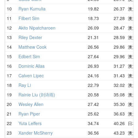
10
Ryan Kumulia
19.82
26.37
澳大
11
Filbert Sim
18.73
27.28
澳大
12
Akito Nipatcharoen
26.09
28.47
澳大
13
Riley Dexter
21.31
28.59
澳大
14
Matthew Cook
26.56
29.86
澳大
15
Edbert Sim
27.64
29.96
澳大
16
Dominic Allas
26.93
31.27
澳大
17
Calven Lipec
24.16
31.43
澳大
18
Ray Li
22.79
32.02
澳大
19
Rainie Liu (刘诗雨)
20.58
35.08
澳大
20
Wesley Allen
27.42
35.30
澳大
21
Ryan Piper
25.62
36.63
澳大
22
Yuta Leffers
34.74
40.26
日本
23
Xander McSherry
36.56
43.23
澳大