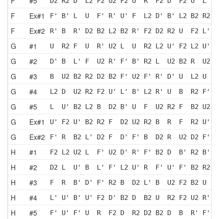
F
#5
D2 R2 D' L2 F2 U2 F2 U  R' F2 D  F2 U  L' D
F
Ex#1
F' B' L  U  F' R' U' F  L2 D' B' L2 B2 R2 D
F
Ex#2
R' B  R' D2 B2 L2 B2 R' F2 D2 R2 U  F2 L' R
G
#1
U  R2 F  U  R' U2 L  U  R2 L2 U' F2 L2 U' B
G
#2
D' B  L' F  U2 R' F' B' R2 L  U2 B2 R  U2 D
G
#3
B  U2 B2 R2 D2 B2 F' U2 F' R' D' U  L2 U  L
G
#4
L2 D  U2 R2 F2 U' L' B' L2 R' U  B  R2 F' D
G
#5
L  U' B2 L2 B  D2 B' U  F  U2 R2 F  B2 U2 R
G
Ex#1
U' F2 U' B2 R2 F  D2 U2 R2 B  R  F  R2 U' B
G
Ex#2
F' R  B2 L' D2 F  D' F' B  D2 R  U2 D2 F' L
H
#1
F2 L2 U2 L  F' U2 D' R' F' B2 D  B' R2 B' U
H
#2
D2 L  U' B  L' F' L2 U' R  F' U' F' B2 R2 U
H
#3
F  R  B' D' F' R2 B  D2 L' B  U2 F2 B2 U  F
H
#4
L' U' B' U' F2 D' B2 D  B2 U  R2 F2 U2 R' D
H
#5
F' U' F' U  R  F2 D  R2 D2 B2 D  B  R' F' L