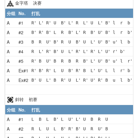
金字塔 决赛
分组
No.
打乱
A
#1
R' L' R' U  B' L' R  L' U  L' B' l  r  b 
A
#2
B' R' B' L  R  B' L' R  B' U' B' l  r  b'
A
#3
B  R  U' B' R  U  B' U  L' U' B' u' l  b 
A
#4
R  L' R' B' U  L' R' L' R' L' U' r' b'
A
#5
R' B  U' B  R  B  R  B' L' U' B' u' l  r' b
A
Ex#1
R' B' R' L  U  B' R' B  L' U' L  l  r' b 
A
Ex#2
B' U  L' B  R' U  L' R' U' R' B  u  l  b'
斜转 初赛
分组
No.
打乱
A
#1
L  B  L  B' L  U' L' U  B  R  U 
A
#2
R  L  U  L  B' R' B' U  R  U' B 