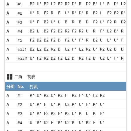
A
#1
B2 U' B2 L2 F2 R2 D' R  D2 B' L' F  D' U2 L
A
#2
U' D  F2 R  F  U' R' D' R  B2 L  F2 B2 R' U
A
#3
U' F  B2 U' L  B  R  B  D  F2 L' F2 R  D2 R
A
#4
B2 L  B2 F2 D2 R2 F2 R2 U  R  F' L2 B' R  D
A
#5
F2 D2 B2 F2 D  F2 U' F' R  B2 U  L' U' F  D
A
Ex#1
B2 L2 B2 R2 B  U2 F' L2 R2 U' R2 U2 B  D  B
A
Ex#2
U' F2 R2 D2 F2 L2 D  R2 F2 B  U2 L' F' R  F
二阶 初赛
分组
No.
打乱
A
#1
R' U' R2 U' R2 F  R2 F' U' F2 R2
A
#2
U' R' F  U' R  U2 R' U' F' R' U'
A
#3
U' R' F2 R2 F' R2 U' R  U  R  F'
A
#4
U  R' U2 F  R' U2 R  U' R2 F  U'