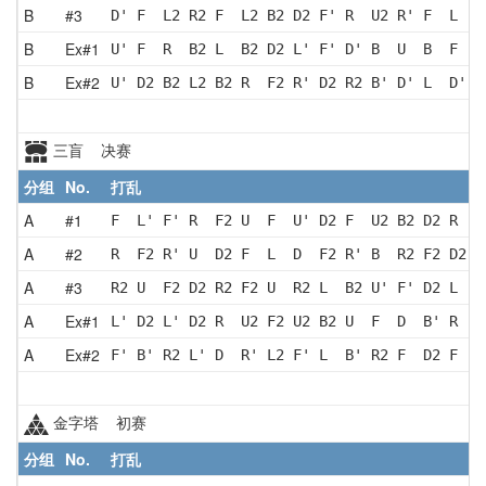
B
#3
D' F  L2 R2 F  L2 B2 D2 F' R  U2 R' F  L  U
B
Ex#1
U' F  R  B2 L  B2 D2 L' F' D' B  U  B  F  D
B
Ex#2
U' D2 B2 L2 B2 R  F2 R' D2 R2 B' D' L  D' R
三盲 决赛
分组
No.
打乱
A
#1
F  L' F' R  F2 U  F  U' D2 F  U2 B2 D2 R  F
A
#2
R  F2 R' U  D2 F  L  D  F2 R' B  R2 F2 D2 F
A
#3
R2 U  F2 D2 R2 F2 U  R2 L  B2 U' F' D2 L  U
A
Ex#1
L' D2 L' D2 R  U2 F2 U2 B2 U  F  D  B' R  D
A
Ex#2
F' B' R2 L' D  R' L2 F' L  B' R2 F  D2 F  R
金字塔 初赛
分组
No.
打乱