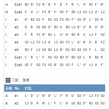
H
Ex#1
B2 R' F2 R' D  F  D  F  R  L  U' R2 F' B' D
H
Ex#2
F  U  L' F2 D' F' R2 F' B2 L2 U2 L2 U' L2 U
I
#1
D' B2 D2 F  D2 U2 F2 R2 F' U2 B' L' D2 R  D
I
#2
D  B  D2 B2 U' B2 U  B2 L2 D' U' R  U' B' F
I
#3
F  R  F2 R' B2 L  U' D' B2 R  U  L2 F  U2 F
I
#4
U2 L2 F2 L2 U  L2 D2 F2 L' U' B  U  B  F2 L
I
#5
R2 F  L2 D2 B2 L2 B' D2 R2 D2 U2 F  L  D2 B
I
Ex#1
L' B  L' F  R2 U2 B2 D' B2 U2 L  R  B2 R  U
I
Ex#2
U2 F  D2 F2 U2 B' D2 U2 F  L' U' L2 U  F' D
三阶 复赛
分组
No.
打乱
A
#1
L' D' L' B' D' L' F' R  U  D2 F' L2 F2 U2 B
A
#2
L2 D  R  B' L' F  L' B  U2 B2 D' R2 U2 D2 F