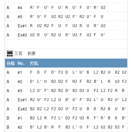
A
#4
R' F  U' F  U' R  U' F  U' R' U2
A
#5
R' U' F  U2 R2 U2 F' R2 U' F  U 
A
Ex#1
R  U2 R2 F  U  F  U2 R  U  R' U2
A
Ex#2
U2 R  U' R2 U  R' U2 F  U2 F  U'
三盲 初赛
分组
No.
打乱
A
#1
F  D  F  D' F2 D  L' U' B  L2 B2 U  R2 U2 F
A
#2
D' L' U  B2 D2 F  R2 F  R2 B' L  R  U2 F2 U
A
#3
L2 U' F' B2 R2 D' B2 D2 U  F2 L2 F2 R  B  D
A
Ex#1
R2 U' F2 L2 U  B' U' F' D2 L' U  R2 U' L2 U
A
Ex#2
B2 D2 L2 F2 D2 U' F2 U  B  D  R2 B  U  B' F
B
#1
B2 L2 R  F2 L' D2 F2 U2 R  F' R' B  D  B' U
B
#2
B' L2 B' R  F  B2 L' U  F  L2 U2 B2 D2 F  R