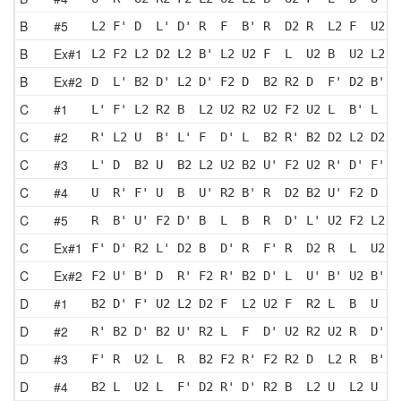
B
#5
L2 F' D  L' D' R  F  B' R  D2 R  L2 F  U2 R
B
Ex#1
L2 F2 L2 D2 L2 B' L2 U2 F  L  U2 B  U2 L2 D
B
Ex#2
D  L' B2 D' L2 D' F2 D  B2 R2 D  F' D2 B' R
C
#1
L' F' L2 R2 B  L2 U2 R2 U2 F2 U2 L  B' L  F
C
#2
R' L2 U  B' L' F  D' L  B2 R' B2 D2 L2 D2 L
C
#3
L' D  B2 U  B2 L2 U2 B2 U' F2 U2 R' D' F' D
C
#4
U  R' F' U  B  U' R2 B' R  D2 B2 U' F2 D  F
C
#5
R  B' U' F2 D' B  L  B  R  D' L' U2 F2 L2 B
C
Ex#1
F' D' R2 L' D2 B  D' R  F' R  D2 R  L  U2 L
C
Ex#2
F2 U' B' D  R' F2 R' B2 D' L  U' B' U2 B' R
D
#1
B2 D' F' U2 L2 D2 F  L2 U2 F  R2 L  B  U  L
D
#2
R' B2 D' B2 U' R2 L  F  D' U2 R2 U2 R  D' B
D
#3
F' R  U2 L  R  B2 F2 R' F2 R2 D  L2 R  B' R
D
#4
B2 L  U2 L  F' D2 R' D' R2 B  L2 U  L2 U  F