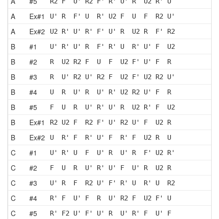
A
#5
R2 F  U' R2 F' R' U' R  U2 R' U 
A
Ex#1
U' R  F' U  R' U2 F  U  F  R2 U'
A
Ex#2
U2 R' U' R' F' U' R  U2 R  F' R2
B
#1
U' R' U' R  F' R' U  R' U' F  U2
B
#2
R  U2 R2 F  U  F  U2 F' U' F  R 
B
#3
R  U' R2 U' R2 F  U2 F' U2 R2 U'
B
#4
U  R  U' R  U' R' U2 R2 U' F  R 
B
#5
F  U  R  U' R' U' R  U2 R' F  U2
B
Ex#1
R2 U2 F  R2 F' U' R2 U' F  U2 R 
B
Ex#2
U  R' F  R' U' F  R' F  U2 R  U 
C
#1
U' R' U  F  U' R  U' R  F' U2 R'
C
#2
F  U  R  U' R' U' F  U' R  U2 R 
C
#3
U' R  F  R2 U' F' R' U  R' U  R2
C
#4
R' F  U' F  R  U' R2 F  U2 F' U 
C
#5
R' F2 U' F' U' R  U' R' F  U' F 