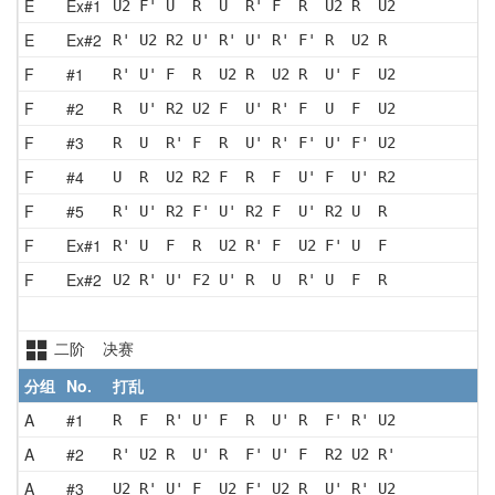
E
Ex#1
U2 F' U  R  U  R' F  R  U2 R  U2
E
Ex#2
R' U2 R2 U' R' U' R' F' R  U2 R 
F
#1
R' U' F  R  U2 R  U2 R  U' F  U2
F
#2
R  U' R2 U2 F  U' R' F  U  F  U2
F
#3
R  U  R' F  R  U' R' F' U' F' U2
F
#4
U  R  U2 R2 F  R  F  U' F  U' R2
F
#5
R' U' R2 F' U' R2 F  U' R2 U  R 
F
Ex#1
R' U  F  R  U2 R' F  U2 F' U  F 
F
Ex#2
U2 R' U' F2 U' R  U  R' U  F  R 
二阶 决赛
分组
No.
打乱
A
#1
R  F  R' U' F  R  U' R  F' R' U2
A
#2
R' U2 R  U' R  F' U' F  R2 U2 R'
A
#3
U2 R' U' F  U2 F' U2 R  U' R' U2