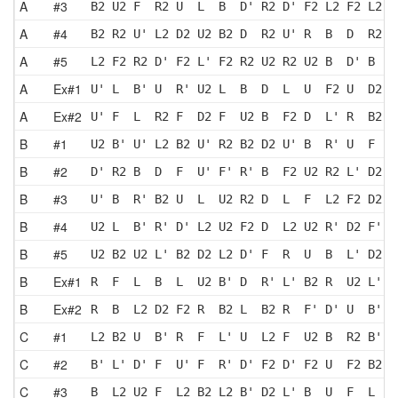
A
#3
B2 U2 F  R2 U  L  B  D' R2 D' F2 L2 F2 L2 R
A
#4
B2 R2 U' L2 D2 U2 B2 D  R2 U' R  B  D  R2 B
A
#5
L2 F2 R2 D' F2 L' F2 R2 U2 R2 U2 B  D' B  U
A
Ex#1
U' L  B' U  R' U2 L  B  D  L  U  F2 U  D2 L
A
Ex#2
U' F  L  R2 F  D2 F  U2 B  F2 D  L' R  B2 F
B
#1
U2 B' U' L2 B2 U' R2 B2 D2 U' B  R' U  F  U
B
#2
D' R2 B  D  F  U' F' R' B  F2 U2 R2 L' D2 L
B
#3
U' B  R' B2 U  L  U2 R2 D  L  F  L2 F2 D2 F
B
#4
U2 L  B' R' D' L2 U2 F2 D  L2 U2 R' D2 F' U
B
#5
U2 B2 U2 L' B2 D2 L2 D' F  R  U  B  L' D2 R
B
Ex#1
R  F  L  B  L  U2 B' D  R' L' B2 R  U2 L' B
B
Ex#2
R  B  L2 D2 F2 R  B2 L  B2 R  F' D' U  B' L
C
#1
L2 B2 U  B' R  F  L' U  L2 F  U2 B  R2 B' L
C
#2
B' L' D' F  U' F  R' D' F2 D' F2 U  F2 B2 D
C
#3
B  L2 U2 F  L2 B2 L2 B' D2 L' B  U  F  L  R