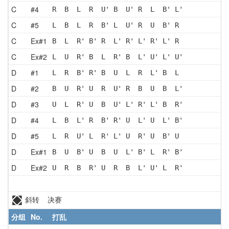
C
#4
R  B  L  R  U' B  U' R  L  B' L'
C
#5
L  B  L  R  B' L  U' R  U  B' R 
C
Ex#1
B  L  R' B' R  L' R' L' R' L' R 
C
Ex#2
L  U  R' B  L  R' B  L' U' L' U'
D
#1
L  R  B' R' B  U  L  R  L' B  L 
D
#2
B  U  R' U  R  U' R  B  U  B  L'
D
#3
U  L  R' U  B  U' L' R' L' B  R'
D
#4
L  B  L' R  B' R' U  L' U  L' B'
D
#5
L  R  U' L  R' L' U  R' U  B' U 
D
Ex#1
B  U  B' U  B  U  L' B' L  R' B'
D
Ex#2
U  R  B  R' U  R  B  L' U' L  R'
斜转 决赛
分组
No.
打乱