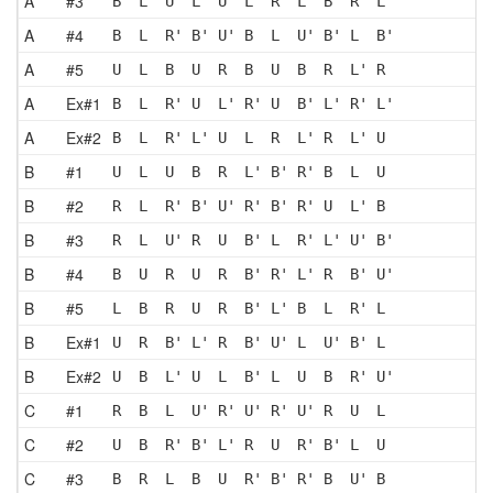
A
#3
B  L  U  L  U  L  R' L' B' R' L'
A
#4
B  L  R' B' U' B  L  U' B' L  B'
A
#5
U  L  B  U  R  B  U  B  R  L' R 
A
Ex#1
B  L  R' U  L' R' U  B' L' R' L'
A
Ex#2
B  L  R' L' U  L  R  L' R  L' U 
B
#1
U  L  U  B  R  L' B' R' B  L  U 
B
#2
R  L  R' B' U' R' B' R' U  L' B 
B
#3
R  L  U' R  U  B' L  R' L' U' B'
B
#4
B  U  R  U  R  B' R' L' R  B' U'
B
#5
L  B  R  U  R  B' L' B  L  R' L 
B
Ex#1
U  R  B' L' R  B' U' L  U' B' L 
B
Ex#2
U  B  L' U  L  B' L  U  B  R' U'
C
#1
R  B  L  U' R' U' R' U' R  U  L 
C
#2
U  B  R' B' L' R  U  R' B' L  U 
C
#3
B  R  L  B  U  R' B' R' B  U' B 