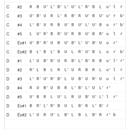
C
#2
R  B  U' L' B' L' U' L' R' B  L  u' l  r  b
C
#3
U' B' U  R  L' R  B' R  U' B  U' u' r  b'
C
#4
L' B' U  R  B  U' B  U' L' U' B  u  r' b'
C
#5
L  U' R' B  R' U' R  B  U' B  R' u  l  r  b
C
Ex#1
U' B' R' U  B  U' B' L' U' B' U  u  r'
C
Ex#2
B  L' B  L' B  U  L  R' U' B  L  u  r  b'
D
#1
L' U  B' R' U  R  B' L' B' R  B  u' l' r'
D
#2
R' L  B  L  R  L' U  R  B  R  L  u' l  r  b
D
#3
L' R' U' R' B' L  U  B' U  R' U  u  l  r' b
D
#4
R  U  B' U  B  R  L' B' L' U  L' r'
D
#5
U' B  R  L  U' L  R  U  B' U' L' l  r'
D
Ex#1
B  R' L' R' B  U  L  B' R  L' B' r 
D
Ex#2
L' U  R  U' L  B' L  B  L  B' R  r' b 