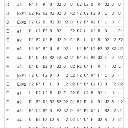
D
#5
R' F  R  U' B2 D' U  B2 L2 D  R' B2 D  B  U
D
Ex#1
L2 R2 U2 R2 U2 B' R2 F2 U2 F2 D  L  B' D  R
D
Ex#2
F2 L2 D  R2 B2 R2 B' U2 B' R2 F' L' D  F  U
E
#1
D  L2 F2 R  B2 L  F2 D2 L  U2 B  D' L  R' F
E
#2
D' F2 U' F  U2 D' R' B  L  U' B' D2 L2 F2 L
E
#3
U2 F' R' U  B' D2 L  U2 B' L2 F2 D2 B2 U2 L
E
#4
D' U  F2 R2 F2 R2 U' R' F2 R2 U2 F  D  U2 F
E
#5
B' D  B2 D' B2 D  B2 R2 U' F  R  F' U2 L  F
E
Ex#1
F2 U  F2 D' U' F2 L2 F2 U' R' F' L  B  F  U
E
Ex#2
F2 R' F  L  B' L2 U2 D' B' L2 F2 U' F2 D2 F
F
#1
L  D2 L2 B  U2 F  R2 B  L2 B  R2 L' U  L  B
F
#2
R  F2 D' R2 B2 R2 D' B2 R  U  R' U2 B  L2 F
F
#3
B' L2 R2 D  F2 R2 D  F' R2 U' L' B2 L2 U' L
F
#4
U  B2 F2 L2 R  F2 D2 L' U' F  U2 R  U  B' U