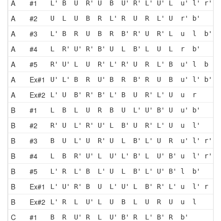
A
#1
L' B  U  R' U  B  U' R' L' U' L  u' l' r' b
A
#2
U  L  U  B  R  L' R  U  R  L' U  r' b'
A
#3
L' B  R  U  B  R  B' R' U  R' L  u  l  b'
A
#4
L  R' U' R' B' U  L  B' L  U  L  r  b'
A
#5
R' U' L  U  R' L' R' U  R  L' B  u' l  b 
A
Ex#1
U' L' B  R  U' B  R  B' R  U  B  u' l' b'
A
Ex#2
L' U  B' R' B' L' B  U  R' L' U  u  r 
B
#1
L  B  L  U  R  B  U  L' U' B' U  u' b'
B
#2
R' U  L' R' U' L  B' U  R' L' U  u  l'
B
#3
B  U  L' U  R' U  L  B' L' U  R  u' l' r' b
B
#4
L  B  R' U' L  U' L' B' L  U' B' u  l' r'
B
#5
L' R  L' B  L' U  L  B' L' U' B' l  b'
B
Ex#1
L' U' R' B  U  L' U' L  B' R' L' u  l' r  b
B
Ex#2
L' R  L  U' L  U  B  L  U  R  U  u  l 
C
#1
B  R  U' R  L  U' B' R  L' B' R  b'