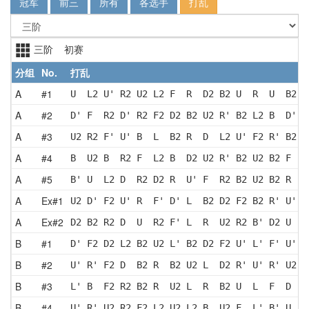
冠军
前三
所有
各选手
打乱
三阶 初赛
分组
No.
打乱
A
#1
U  L2 U' R2 U2 L2 F  R  D2 B2 U  R  U  B2 L
A
#2
D' F  R2 D' R2 F2 D2 B2 U2 R' B2 L2 B  D' U
A
#3
U2 R2 F' U' B  L  B2 R  D  L2 U' F2 R' B2 R
A
#4
B  U2 B  R2 F  L2 B  D2 U2 R' B2 U2 B2 F  R
A
#5
B' U  L2 D  R2 D2 R  U' F  R2 B2 U2 B2 R  L
A
Ex#1
U2 D' F2 U' R  F' D' L  B2 D2 F2 B2 R' U' F
A
Ex#2
D2 B2 R2 D  U  R2 F' L  R  U2 R2 B' D2 U  B
B
#1
D' F2 D2 L2 B2 U2 L' B2 D2 F2 U' L' F' U' B
B
#2
U' R' F2 D  B2 R  B2 U2 L  D2 R' U' R' U2 B
B
#3
L' B  F2 R2 B2 R  U2 L  R  B2 U  L  F  D  L
B
#4
U' R' U2 R2 F2 L2 U2 L2 B  U2 F  L' B' U  R