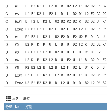
C
#4
F  B2 R' L  F2 U' B  U2 F2 L' U2 R2 F' B2 L
C
#5
L' F' D2 L' F2 L  D  L  R2 D' L2 F2 R2 D2 F
C
Ex#1
B  F2 L  D2 L  U2 B2 R2 B2 R  B2 D2 U  R' F
C
Ex#2
L2 B2 L2 F' U2 F  U2 F  U2 F2 L  U2 F' R' U
D
#1
R' F2 L' D2 L  U2 F2 R' F2 U2 F  D  R  U  L
D
#2
B2 R  D' R' U  L' B' U  D2 F2 R  U2 B2 R' L
D
#3
B2 U2 F2 L2 D  R2 D  U' F  D  R' D  F2 L  U
D
#4
L2 D  R' D2 L2 D' U  F2 U  L' B  R2 D  F2 L
D
#5
R2 B2 L2 B' L2 B  L2 F  U2 L  U' R  D  B  L
D
Ex#1
F' U  F' R2 F' L2 B  R2 U  L' D  R2 D' R' D
D
Ex#2
U2 F' R2 D2 R  D  L2 U' D' R  B2 L2 D' B2 L
三阶 决赛
分组
No.
打乱