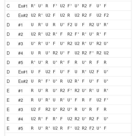
C
Ex#1
R' U' R  F' U2 F' U' R2 F  U' F 
C
Ex#2
U2 R' U2 F  U2 R  U2 R2 F  U2 F2
D
#1
U  R' U  R  U' F2 U  F  R2 U' R'
D
#2
U2 R' U2 R' F  R2 F' R' U' R' F 
D
#3
U' R' U' F  U' R2 U2 R' U' R2 U'
D
#4
U  R  U' R2 U' F  U2 R2 F' R2 U2
D
#5
R' U' R  U' R' F  R  U' R  F  R 
D
Ex#1
U  F  U2 F  U' F  U  R' U2 F  U'
D
Ex#2
U  R' F' U' R  U2 R' F  U' F  U'
E
#1
R  U' R  U' R2 F' R2 U' R' U  R'
E
#2
R  U' R' U  R' U' F  R  F  U2 F'
E
#3
U2 F  R2 U' R2 U' R  U' R  F  R 
E
#4
U2 R' F  R' F  U2 R2 U' R2 F  U'
E
#5
R  U' R' U2 R  F' U2 R2 F2 U' F 