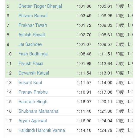
5
Chetan Roger Dhanjal
1:01.86
1:05.61
印度
1:10
6
Shivam Bansal
1:03.49
1:06.25
印度
1:09
7
Prakhar Tiwari
1:01.72
1:06.33
印度
1:04
8
Ashish Rawat
1:02.70
1:08.61
印度
1:06
9
Jai Sachdev
1:01.07
1:09.57
印度
1:19
10
Yash Budhiraja
1:08.48
1:11.51
印度
1:10
11
Piyush Passi
1:01.98
1:12.64
印度
1:05
12
Devansh Katyal
1:11.54
1:13.01
印度
1:11
13
Sukant Koul
1:11.57
1:14.00
印度
1:17
14
Pranav Prabhu
1:10.91
1:17.08
印度
1:21
15
Samrath Singh
1:16.07
1:20.11
印度
1:18
16
Shubham Maharana
1:11.40
1:21.30
印度
1:24
17
Aryan Agarwal
1:16.90
1:24.04
印度
1:27
18
Kalidindi Hardhik Varma
1:14.10
1:24.79
印度
1:14