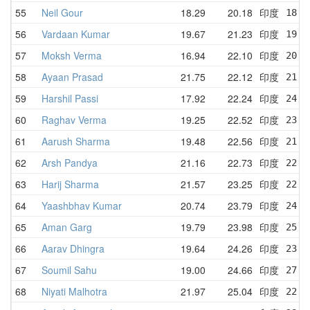
55
Neil Gour
18.29
20.18
印度
18.2
56
Vardaan Kumar
19.67
21.23
印度
19.6
57
Moksh Verma
16.94
22.10
印度
20.9
58
Ayaan Prasad
21.75
22.12
印度
21.7
59
Harshil Passi
17.92
22.24
印度
24.5
60
Raghav Verma
19.25
22.52
印度
23.3
61
Aarush Sharma
19.48
22.56
印度
21.0
62
Arsh Pandya
21.16
22.73
印度
22.5
63
Harij Sharma
21.57
23.25
印度
22.5
64
Yaashbhav Kumar
20.74
23.79
印度
24.0
65
Aman Garg
19.79
23.98
印度
25.8
66
Aarav Dhingra
19.64
24.26
印度
23.3
67
Soumil Sahu
19.00
24.66
印度
27.7
68
Niyati Malhotra
21.97
25.04
印度
22.2