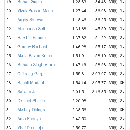
19
Rohan Gupta
1:28.83
1:34.43
印度
1:28
20
Vivek Prasad Mada
1:27.44
1:36.03
印度
1:37
21
Arghy Shravast
1:18.46
1:36.25
印度
1:18
22
Medhansh Seth
1:31.68
1:45.50
印度
1:47
23
Harshin Kapoor
1:37.62
1:51.22
印度
2:08
24
Gaurav Bachani
1:46.28
1:55.17
印度
1:58
25
Akula Pavan Kumar
1:51.91
1:58.10
印度
2:01
26
Ruhaan Singh Arora
1:47.19
1:58.98
印度
1:51
27
Chitrang Garg
1:55.31
2:03.07
印度
2:07
28
Rachit Modani
1:54.14
2:05.77
印度
DNF 
29
Saiyam Jain
2:01.51
2:16.35
印度
2:24
30
Dishant Shukla
2:20.98
印度
2:24
31
Akshay Dhingra
2:38.56
印度
DNF 
32
Arsh Pandya
2:42.50
印度
2:42
33
Viraj Dhameja
2:59.77
印度
2:59