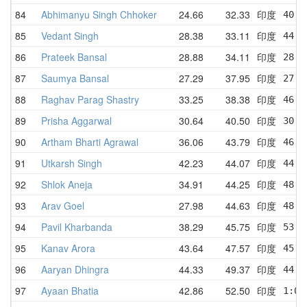
84
Abhimanyu Singh Chhoker
24.66
32.33
印度
40.7
85
Vedant Singh
28.38
33.11
印度
44.1
86
Prateek Bansal
28.88
34.11
印度
28.8
87
Saumya Bansal
27.29
37.95
印度
27.4
88
Raghav Parag Shastry
33.25
38.38
印度
46.6
89
Prisha Aggarwal
30.64
40.50
印度
30.6
90
Artham Bharti Agrawal
36.06
43.79
印度
46.0
91
Utkarsh Singh
42.23
44.07
印度
44.9
92
Shlok Aneja
34.91
44.25
印度
48.5
93
Arav Goel
27.98
44.63
印度
48.5
94
Pavil Kharbanda
38.29
45.75
印度
53.8
95
Kanav Arora
43.64
47.57
印度
45.4
96
Aaryan Dhingra
44.33
49.37
印度
44.9
97
Ayaan Bhatia
42.86
52.50
印度
1:06