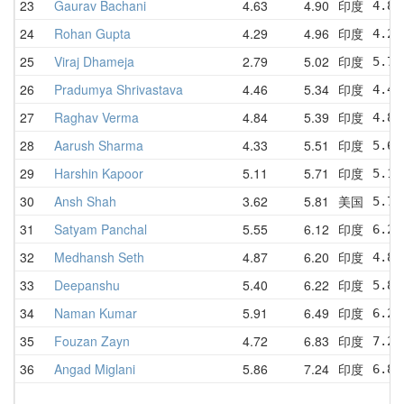
23
Gaurav Bachani
4.63
4.90
印度
4.81
24
Rohan Gupta
4.29
4.96
印度
4.29
25
Viraj Dhameja
2.79
5.02
印度
5.75
26
Pradumya Shrivastava
4.46
5.34
印度
4.46
27
Raghav Verma
4.84
5.39
印度
4.84
28
Aarush Sharma
4.33
5.51
印度
5.62
29
Harshin Kapoor
5.11
5.71
印度
5.11
30
Ansh Shah
3.62
5.81
美国
5.70
31
Satyam Panchal
5.55
6.12
印度
6.27
32
Medhansh Seth
4.87
6.20
印度
4.87
33
Deepanshu
5.40
6.22
印度
5.86
34
Naman Kumar
5.91
6.49
印度
6.25
35
Fouzan Zayn
4.72
6.83
印度
7.23
36
Angad Miglani
5.86
7.24
印度
6.84