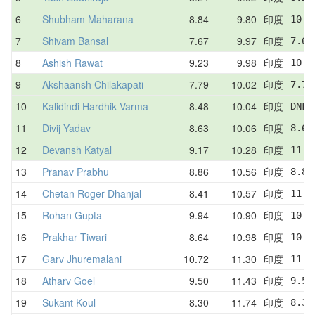
6
Shubham Maharana
8.84
9.80
印度
10.3
7
Shivam Bansal
7.67
9.97
印度
7.67
8
Ashish Rawat
9.23
9.98
印度
10.9
9
Akshaansh Chilakapati
7.79
10.02
印度
7.79
10
Kalidindi Hardhik Varma
8.48
10.04
印度
DNF 
11
Divij Yadav
8.63
10.06
印度
8.63
12
Devansh Katyal
9.17
10.28
印度
11.6
13
Pranav Prabhu
8.86
10.56
印度
8.86
14
Chetan Roger Dhanjal
8.41
10.57
印度
11.0
15
Rohan Gupta
9.94
10.90
印度
10.6
16
Prakhar Tiwari
8.64
10.98
印度
10.0
17
Garv Jhuremalani
10.72
11.30
印度
11.7
18
Atharv Goel
9.50
11.43
印度
9.53
19
Sukant Koul
8.30
11.74
印度
8.30