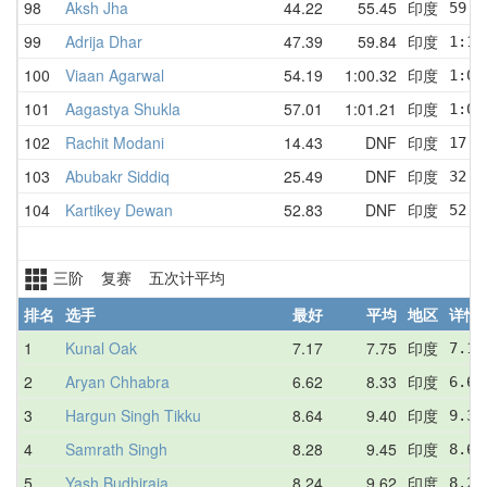
98
Aksh Jha
44.22
55.45
印度
59.1
99
Adrija Dhar
47.39
59.84
印度
1:10
100
Viaan Agarwal
54.19
1:00.32
印度
1:00
101
Aagastya Shukla
57.01
1:01.21
印度
1:03
102
Rachit Modani
14.43
DNF
印度
17.3
103
Abubakr Siddiq
25.49
DNF
印度
32.7
104
Kartikey Dewan
52.83
DNF
印度
52.8
三阶 复赛 五次计平均
排名
选手
最好
平均
地区
详情
1
Kunal Oak
7.17
7.75
印度
7.17
2
Aryan Chhabra
6.62
8.33
印度
6.62
3
Hargun Singh Tikku
8.64
9.40
印度
9.36
4
Samrath Singh
8.28
9.45
印度
8.65
5
Yash Budhiraja
8.24
9.62
印度
8.24