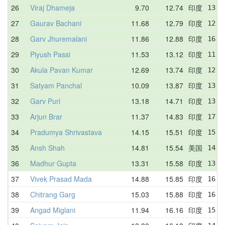
26
Viraj Dhameja
9.70
12.74
印度
13.3
27
Gaurav Bachani
11.68
12.79
印度
12.6
28
Garv Jhuremalani
11.86
12.88
印度
16.7
29
Piyush Passi
11.53
13.12
印度
11.6
30
Akula Pavan Kumar
12.69
13.74
印度
12.6
31
Satyam Panchal
10.09
13.87
印度
13.8
32
Garv Puri
13.18
14.71
印度
13.1
33
Arjun Brar
11.37
14.83
印度
17.2
34
Pradumya Shrivastava
14.15
15.51
印度
15.9
35
Ansh Shah
14.81
15.54
美国
14.8
36
Madhur Gupta
13.31
15.58
印度
13.3
37
Vivek Prasad Mada
14.88
15.85
印度
16.0
38
Chitrang Garg
15.03
15.88
印度
16.9
39
Angad Miglani
11.94
16.16
印度
15.2