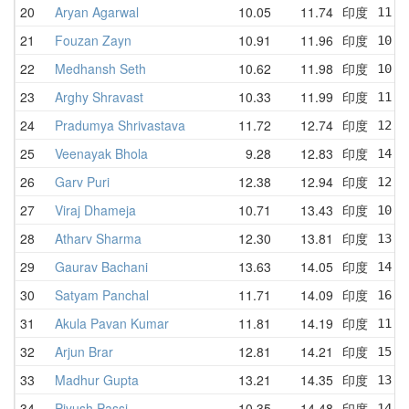
20
Aryan Agarwal
10.05
11.74
印度
11.5
21
Fouzan Zayn
10.91
11.96
印度
10.9
22
Medhansh Seth
10.62
11.98
印度
10.9
23
Arghy Shravast
10.33
11.99
印度
11.2
24
Pradumya Shrivastava
11.72
12.74
印度
12.3
25
Veenayak Bhola
9.28
12.83
印度
14.7
26
Garv Puri
12.38
12.94
印度
12.6
27
Viraj Dhameja
10.71
13.43
印度
10.7
28
Atharv Sharma
12.30
13.81
印度
13.7
29
Gaurav Bachani
13.63
14.05
印度
14.6
30
Satyam Panchal
11.71
14.09
印度
16.1
31
Akula Pavan Kumar
11.81
14.19
印度
11.8
32
Arjun Brar
12.81
14.21
印度
15.4
33
Madhur Gupta
13.21
14.35
印度
13.7
34
Piyush Passi
10.35
14.48
印度
14.5