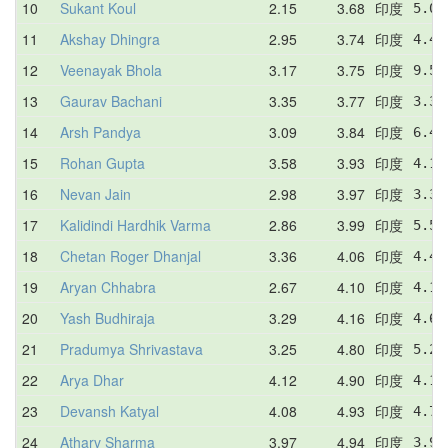
10
Sukant Koul
2.15
3.68
印度
5.08
11
Akshay Dhingra
2.95
3.74
印度
4.48
12
Veenayak Bhola
3.17
3.75
印度
9.52
13
Gaurav Bachani
3.35
3.77
印度
3.35
14
Arsh Pandya
3.09
3.84
印度
6.44
15
Rohan Gupta
3.58
3.93
印度
4.11
16
Nevan Jain
2.98
3.97
印度
3.39
17
Kalidindi Hardhik Varma
2.86
3.99
印度
5.53
18
Chetan Roger Dhanjal
3.36
4.06
印度
4.41
19
Aryan Chhabra
2.67
4.10
印度
4.14
20
Yash Budhiraja
3.29
4.16
印度
4.62
21
Pradumya Shrivastava
3.25
4.80
印度
5.27
22
Arya Dhar
4.12
4.90
印度
4.12
23
Devansh Katyal
4.08
4.93
印度
4.71
24
Atharv Sharma
3.97
4.94
印度
3.97