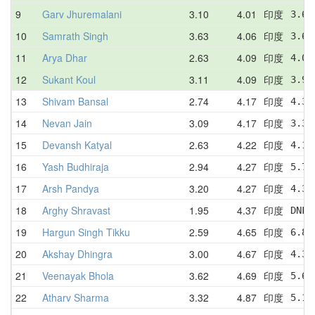
9
Garv Jhuremalani
3.10
4.01
印度
3.65
10
Samrath Singh
3.63
4.06
印度
3.63
11
Arya Dhar
2.63
4.09
印度
4.06
12
Sukant Koul
3.11
4.09
印度
3.99
13
Shivam Bansal
2.74
4.17
印度
4.36
14
Nevan Jain
3.09
4.17
印度
3.39
15
Devansh Katyal
2.63
4.22
印度
4.15
16
Yash Budhiraja
2.94
4.27
印度
5.79
17
Arsh Pandya
3.20
4.27
印度
4.31
18
Arghy Shravast
1.95
4.37
印度
DNF 
19
Hargun Singh Tikku
2.59
4.65
印度
6.86
20
Akshay Dhingra
3.00
4.67
印度
4.35
21
Veenayak Bhola
3.62
4.69
印度
5.64
22
Atharv Sharma
3.32
4.87
印度
5.11