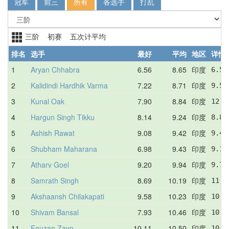
冠军
前三
所有
各选手
打乱
三阶 初赛 五次计平均
排名
选手
最好
平均
地区
详情
1
Aryan Chhabra
6.56
8.65
印度
6.56
2
Kalidindi Hardhik Varma
7.22
8.71
印度
9.50
3
Kunal Oak
7.90
8.84
印度
12.2
4
Hargun Singh Tikku
8.14
9.24
印度
8.82
5
Ashish Rawat
9.08
9.42
印度
9.49
6
Shubham Maharana
6.98
9.43
印度
9.12
7
Atharv Goel
9.20
9.94
印度
9.79
8
Samrath Singh
8.69
10.19
印度
11.4
9
Akshaansh Chilakapati
9.58
10.23
印度
10.3
10
Shivam Bansal
7.93
10.46
印度
10.0
11
Fouzan Zayn
10.11
10.50
印度
10.1