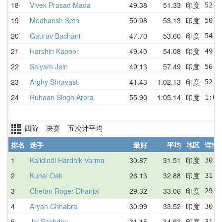
18
Vivek Prasad Mada
49.38
51.33
印度
52.5
19
Medhansh Seth
50.98
53.13
印度
50.9
20
Gaurav Bachani
47.70
53.60
印度
54.1
21
Harshin Kapoor
49.40
54.08
印度
49.7
22
Saiyam Jain
49.13
57.49
印度
56.7
23
Arghy Shravast
41.43
1:02.13
印度
52.7
24
Ruhaan Singh Arora
55.90
1:05.14
印度
1:04
四阶 决赛 五次计平均
排名
选手
最好
平均
地区
详情
1
Kalidindi Hardhik Varma
30.87
31.51
印度
30.8
2
Kunal Oak
26.13
32.88
印度
31.4
3
Chetan Roger Dhanjal
29.32
33.06
印度
29.3
4
Aryan Chhabra
30.99
33.52
印度
30.9
5
Jai Sachdev
31.15
34.62
印度
31.1