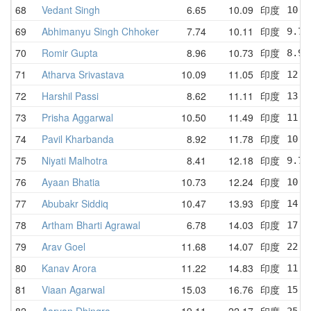
68
Vedant Singh
6.65
10.09
印度
10.6
69
Abhimanyu Singh Chhoker
7.74
10.11
印度
9.79
70
Romir Gupta
8.96
10.73
印度
8.96
71
Atharva Srivastava
10.09
11.05
印度
12.0
72
Harshil Passi
8.62
11.11
印度
13.8
73
Prisha Aggarwal
10.50
11.49
印度
11.8
74
Pavil Kharbanda
8.92
11.78
印度
10.8
75
Niyati Malhotra
8.41
12.18
印度
9.70
76
Ayaan Bhatia
10.73
12.24
印度
10.9
77
Abubakr Siddiq
10.47
13.93
印度
14.0
78
Artham Bharti Agrawal
6.78
14.03
印度
17.0
79
Arav Goel
11.68
14.07
印度
22.9
80
Kanav Arora
11.22
14.83
印度
11.2
81
Viaan Agarwal
15.03
16.76
印度
15.0
82
Aaryan Dhingra
19.11
22.17
印度
25.0