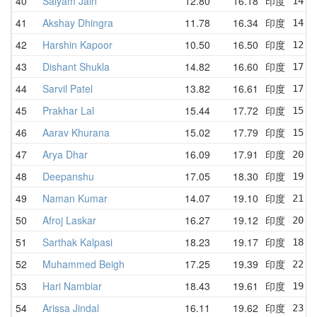
40
Saiyam Jain
12.80
16.18
印度
14.4
41
Akshay Dhingra
11.78
16.34
印度
14.7
42
Harshin Kapoor
10.50
16.50
印度
12.8
43
Dishant Shukla
14.82
16.60
印度
17.4
44
Sarvil Patel
13.82
16.61
印度
17.9
45
Prakhar Lal
15.44
17.72
印度
15.4
46
Aarav Khurana
15.02
17.79
印度
15.0
47
Arya Dhar
16.09
17.91
印度
20.1
48
Deepanshu
17.05
18.30
印度
19.2
49
Naman Kumar
14.07
19.10
印度
21.4
50
Afroj Laskar
16.27
19.12
印度
20.1
51
Sarthak Kalpasi
18.23
19.17
印度
18.2
52
Muhammed Beigh
17.25
19.39
印度
22.8
53
Hari Nambiar
18.43
19.61
印度
19.6
54
Arissa Jindal
16.11
19.62
印度
23.7