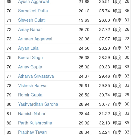
69
Ayush Aggarwal
21.88
25.51
印度
28.3
70
Sarbajeet Dutta
20.12
25.74
印度
36.1
71
Shivesh Gulati
19.69
26.80
印度
31.2
72
Amay Nahar
26.70
27.72
印度
26.7
73
Armaan Aggarwal
22.98
27.97
印度
22.9
74
Aryan Lala
24.50
28.20
印度
33.0
75
Keerat Singh
26.38
28.29
印度
30.8
76
Arnav Gupta
25.02
29.33
印度
33.7
77
Atharva Srivastava
24.37
29.46
印度
33.6
78
Vishesh Barwal
25.61
29.85
印度
33.1
79
Romir Gupta
28.52
30.74
印度
29.6
80
Yashvardhan Saroha
28.94
30.77
印度
30.1
81
Namish Nahar
28.44
31.22
印度
33.1
82
Parth Kulshrestha
29.92
32.13
印度
35.5
83
Prabhav Tiwari
28.34
32.24
印度
33.0