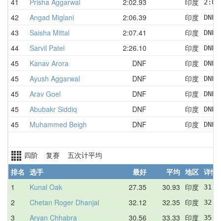
41
Prisha Aggarwal
2:02.93
印度
2:02
42
Angad Miglani
2:06.39
印度
DNF 
43
Saisha Mittal
2:07.41
印度
DNF 
44
Sarvil Patel
2:26.10
印度
DNF 
45
Kanav Arora
DNF
印度
DNF 
45
Ayush Aggarwal
DNF
印度
DNF 
45
Arav Goel
DNF
印度
DNF 
45
Abubakr Siddiq
DNF
印度
DNF 
45
Muhammed Beigh
DNF
印度
DNF 
四阶 复赛 五次计平均
排名
选手
最好
平均
地区
详情
1
Kunal Oak
27.35
30.93
印度
31.4
2
Chetan Roger Dhanjal
32.12
32.35
印度
32.4
3
Aryan Chhabra
30.56
33.33
印度
35.7