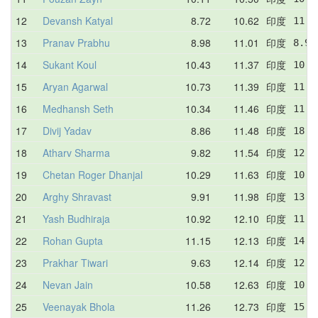
12
Devansh Katyal
8.72
10.62
印度
11.0
13
Pranav Prabhu
8.98
11.01
印度
8.98
14
Sukant Koul
10.43
11.37
印度
10.4
15
Aryan Agarwal
10.73
11.39
印度
11.1
16
Medhansh Seth
10.34
11.46
印度
11.0
17
Divij Yadav
8.86
11.48
印度
18.0
18
Atharv Sharma
9.82
11.54
印度
12.0
19
Chetan Roger Dhanjal
10.29
11.63
印度
10.8
20
Arghy Shravast
9.91
11.98
印度
13.1
21
Yash Budhiraja
10.92
12.10
印度
11.2
22
Rohan Gupta
11.15
12.13
印度
14.1
23
Prakhar Tiwari
9.63
12.14
印度
12.2
24
Nevan Jain
10.58
12.63
印度
10.5
25
Veenayak Bhola
11.26
12.73
印度
15.7