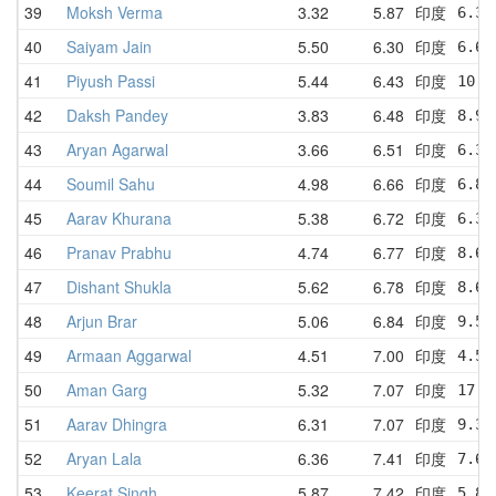
39
Moksh Verma
3.32
5.87
印度
6.34
40
Saiyam Jain
5.50
6.30
印度
6.67
41
Piyush Passi
5.44
6.43
印度
10.8
42
Daksh Pandey
3.83
6.48
印度
8.96
43
Aryan Agarwal
3.66
6.51
印度
6.33
44
Soumil Sahu
4.98
6.66
印度
6.87
45
Aarav Khurana
5.38
6.72
印度
6.37
46
Pranav Prabhu
4.74
6.77
印度
8.65
47
Dishant Shukla
5.62
6.78
印度
8.69
48
Arjun Brar
5.06
6.84
印度
9.55
49
Armaan Aggarwal
4.51
7.00
印度
4.59
50
Aman Garg
5.32
7.07
印度
17.1
51
Aarav Dhingra
6.31
7.07
印度
9.33
52
Aryan Lala
6.36
7.41
印度
7.65
53
Keerat Singh
5.87
7.42
印度
5.87