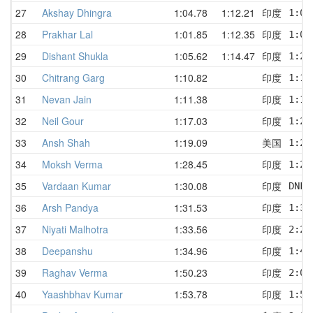
27
Akshay Dhingra
1:04.78
1:12.21
印度
1:04
28
Prakhar Lal
1:01.85
1:12.35
印度
1:01
29
Dishant Shukla
1:05.62
1:14.47
印度
1:27
30
Chitrang Garg
1:10.82
印度
1:11
31
Nevan Jain
1:11.38
印度
1:11
32
Neil Gour
1:17.03
印度
1:24
33
Ansh Shah
1:19.09
美国
1:24
34
Moksh Verma
1:28.45
印度
1:29
35
Vardaan Kumar
1:30.08
印度
DNF 
36
Arsh Pandya
1:31.53
印度
1:35
37
Niyati Malhotra
1:33.56
印度
2:26
38
Deepanshu
1:34.96
印度
1:45
39
Raghav Verma
1:50.23
印度
2:08
40
Yaashbhav Kumar
1:53.78
印度
1:53