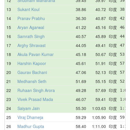
12
Shubham Maharana
39.45
39.97
印度
39.4
13
Sukant Koul
38.86
40.72
印度
38.9
14
Pranav Prabhu
36.30
40.87
印度
42.1
15
Aryan Agarwal
41.22
45.16
印度
46.2
16
Samrath Singh
40.57
45.89
印度
44.1
17
Arghy Shravast
44.05
49.41
印度
47.7
18
Akula Pavan Kumar
45.18
50.67
印度
53.3
19
Harshin Kapoor
45.61
51.91
印度
57.7
20
Gaurav Bachani
47.06
52.13
印度
57.8
21
Medhansh Seth
51.69
55.15
印度
52.8
22
Ruhaan Singh Arora
49.28
57.69
印度
1:01
23
Vivek Prasad Mada
46.07
59.41
印度
1:08
24
Saiyam Jain
55.30
1:03.63
印度
1:13
25
Viraj Dhameja
59.29
1:05.90
印度
59.2
26
Madhur Gupta
58.40
1:11.00
印度
1:14