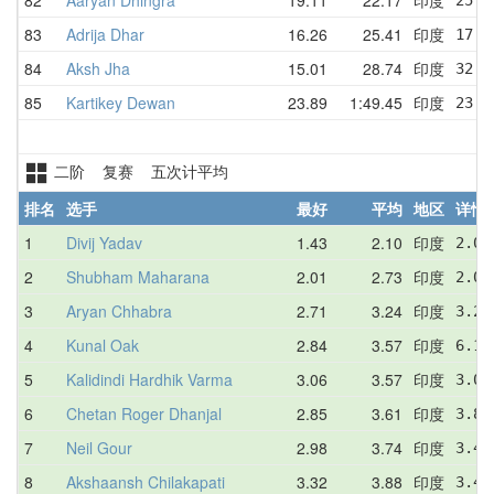
83
Adrija Dhar
16.26
25.41
印度
17.7
84
Aksh Jha
15.01
28.74
印度
32.5
85
Kartikey Dewan
23.89
1:49.45
印度
23.8
二阶 复赛 五次计平均
排名
选手
最好
平均
地区
详情
1
Divij Yadav
1.43
2.10
印度
2.06
2
Shubham Maharana
2.01
2.73
印度
2.01
3
Aryan Chhabra
2.71
3.24
印度
3.22
4
Kunal Oak
2.84
3.57
印度
6.18
5
Kalidindi Hardhik Varma
3.06
3.57
印度
3.06
6
Chetan Roger Dhanjal
2.85
3.61
印度
3.86
7
Neil Gour
2.98
3.74
印度
3.44
8
Akshaansh Chilakapati
3.32
3.88
印度
3.49