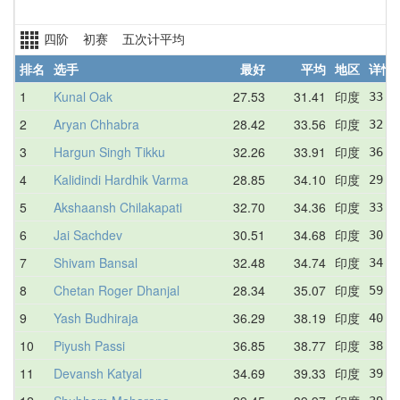
四阶 初赛 五次计平均
排名
选手
最好
平均
地区
详情
1
Kunal Oak
27.53
31.41
印度
33.3
2
Aryan Chhabra
28.42
33.56
印度
32.3
3
Hargun Singh Tikku
32.26
33.91
印度
36.1
4
Kalidindi Hardhik Varma
28.85
34.10
印度
29.9
5
Akshaansh Chilakapati
32.70
34.36
印度
33.5
6
Jai Sachdev
30.51
34.68
印度
30.5
7
Shivam Bansal
32.48
34.74
印度
34.6
8
Chetan Roger Dhanjal
28.34
35.07
印度
59.9
9
Yash Budhiraja
36.29
38.19
印度
40.4
10
Piyush Passi
36.85
38.77
印度
38.9
11
Devansh Katyal
34.69
39.33
印度
39.2