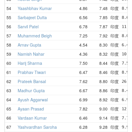
54
Yaashbhav Kumar
4.86
7.48
印度
8.93
55
Sarbajeet Dutta
6.56
7.85
印度
8.64
56
Sarvil Patel
6.78
7.87
印度
11.4
57
Muhammed Beigh
7.25
7.92
印度
8.03
58
Arnav Gupta
4.54
8.30
印度
6.47
59
Namish Nahar
4.36
8.32
印度
10.5
60
Harij Sharma
7.50
8.44
印度
7.50
61
Prabhav Tiwari
6.47
8.46
印度
8.90
62
Prateek Bansal
7.62
8.80
印度
26.0
63
Madhur Gupta
6.67
8.86
印度
8.41
64
Ayush Aggarwal
6.99
8.92
印度
6.99
65
Ayaan Prasad
7.82
9.00
印度
12.0
66
Vardaan Kumar
6.46
9.14
印度
7.72
67
Yashvardhan Saroha
6.28
9.28
印度
9.91