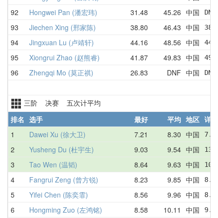
92
Hongwei Pan (潘宏玮)
31.48
45.26
中国
DNF
93
Jiechen Xing (邢家陈)
38.80
46.43
中国
38.
94
Jingxuan Lu (卢靖轩)
44.16
48.56
中国
44.
95
Xiongrui Zhao (赵熊睿)
41.87
49.83
中国
49.
96
Zhengqi Mo (莫正祺)
26.83
DNF
中国
DNF
三阶 决赛 五次计平均
排名
选手
最好
平均
地区
详情
1
Dawei Xu (徐大卫)
7.21
8.30
中国
7.2
2
Yusheng Du (杜宇生)
9.03
9.54
中国
13.
3
Tao Wen (温韬)
8.64
9.63
中国
10.
4
Fangrui Zeng (曾方锐)
8.23
9.85
中国
8.9
5
Yifei Chen (陈奕霏)
8.56
9.96
中国
8.5
6
Hongming Zuo (左鸿铭)
8.58
10.11
中国
9.6