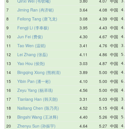
6
Qinxi Wei (韦钦曦)
3.80
4.07
中国
3.8
7
Jiming Ran (冉济铭)
3.64
4.08
中国
4.0
8
Feilong Tang (唐飞龙)
3.08
4.39
中国
4.6
9
Fengji Li (李奉极)
3.95
4.43
中国
4.3
10
Jun Fei (费俊)
4.30
4.67
中国
4.6
11
Tao Wen (温韬)
3.41
4.76
中国
3.4
12
Lei Zhang (张磊)
4.11
4.86
中国
5.6
13
Yao Hou (侯尧)
3.03
4.87
中国
4.4
14
Bingqing Xiong (熊柄清)
3.89
5.00
中国
4.1
15
Yibin Pan (潘一彬)
4.10
5.00
中国
6.6
16
Zeyu Yang (杨泽瑀)
4.56
5.00
中国
4.7
17
Tianlang Han (韩天朗)
3.31
5.03
中国
3.3
18
Nailiang Chen (陈乃亮)
4.52
5.15
中国
4.9
19
Bingshi Wang (王冰释)
4.40
5.26
中国
5.2
20
Zhenyu Sun (孙振宇)
4.64
5.27
中国
4.6