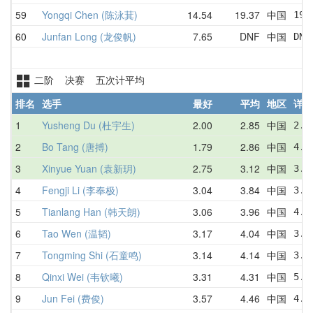
59
Yongqi Chen (陈泳萁)
14.54
19.37
中国
19.
60
Junfan Long (龙俊帆)
7.65
DNF
中国
DNF
二阶 决赛 五次计平均
排名
选手
最好
平均
地区
详情
1
Yusheng Du (杜宇生)
2.00
2.85
中国
2.6
2
Bo Tang (唐搏)
1.79
2.86
中国
4.6
3
Xinyue Yuan (袁新玥)
2.75
3.12
中国
3.1
4
Fengji Li (李奉极)
3.04
3.84
中国
3.7
5
Tianlang Han (韩天朗)
3.06
3.96
中国
4.4
6
Tao Wen (温韬)
3.17
4.04
中国
3.7
7
Tongming Shi (石童鸣)
3.14
4.14
中国
3.3
8
Qinxi Wei (韦钦曦)
3.31
4.31
中国
5.0
9
Jun Fei (费俊)
3.57
4.46
中国
4.0