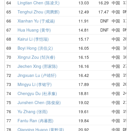
64
Lingtian Chen (陈凌天)
13.03
16.29
中国
13.
65
Tenghui Zhou (周腾辉)
12.49
17.47
中国
DNF
66
Xianhan Yu (于咸涵)
11.91
DNF
中国
11.
67
Hua Huang (黄华)
14.81
DNF
中国
DNF
68
Kairui Li (李恺瑞)
15.17
中国
28.
69
Boyi Hong (洪伯义)
16.05
中国
16.
70
Xingrui Zou (邹兴睿)
16.15
中国
16.
71
Jiechen Xing (邢家陈)
16.16
中国
27.
72
Jingxuan Lu (卢靖轩)
16.42
中国
19.
73
Mingyu Li (李铭宇)
17.89
中国
20.
74
Chengyu Du (杜承豫)
18.81
中国
24.
75
Junshen Chen (陈俊燊)
19.02
中国
21.
76
Yu Zhang (张雨)
19.61
中国
19.
77
Fantu Ran (冉蕃图)
19.84
中国
19.
78
Qianqing Huang (黄黔清)
20.92
中国
DNF