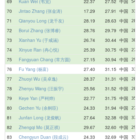
69
Kuan Wei (韦宽)
22.37
27.52
中国
54.
70
Jintao Zhang (张金涛)
17.29
27.91
中国
33.
71
Qianyou Long (龙千友)
28.19
28.63
中国
28.
72
Borui Zhang (张博睿)
28.76
29.79
中国
28.
73
Xianhan Yu (于咸涵)
26.74
30.44
中国
30.
74
Xinyue Ran (冉心悦)
25.39
30.75
中国
27.
75
Fangyuan Chang (常方圆)
27.15
30.94
中国
29.
76
Fu Yang (杨富)
27.40
31.15
中国
33.
77
Zhuoyi Wu (吴卓逸)
28.37
31.31
中国
28.
78
Zhenyu Wang (汪振宇)
25.56
31.52
中国
28.
79
Keye Yan (严柯烨)
22.77
31.75
中国
35.
80
Gechen Yu (余舸臣)
24.33
31.94
中国
27.
81
Junfan Long (龙俊帆)
27.64
32.38
中国
37.
82
Zhengqi Mo (莫正祺)
29.67
32.60
中国
29.
83
Chengyun Duan (段成云)
24.33
32.69
中国
33.