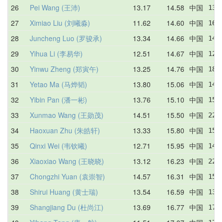
26
Pei Wang (王沛)
13.17
14.58
中国
13.
27
Ximiao Liu (刘曦淼)
11.62
14.60
中国
16.
28
Juncheng Luo (罗骏承)
13.34
14.66
中国
14.
29
Yihua Li (李易华)
12.51
14.67
中国
12.
30
Yinwu Zheng (郑寅午)
13.25
14.76
中国
18.
31
Yetao Ma (马烨韬)
13.80
15.06
中国
14.
32
Yibin Pan (潘一彬)
13.76
15.10
中国
15.
33
Xunmao Wang (王勋茂)
14.51
15.50
中国
22.
34
Haoxuan Zhu (朱皓轩)
13.33
15.80
中国
15.
35
Qinxi Wei (韦钦曦)
12.71
15.95
中国
14.
36
Xiaoxiao Wang (王晓晓)
13.12
16.23
中国
22.
37
Chongzhi Yuan (袁崇智)
14.57
16.31
中国
15.
38
Shirui Huang (黄士瑞)
13.54
16.59
中国
13.
39
Shangjiang Du (杜尚江)
13.69
16.77
中国
17.