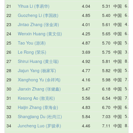
21
Yihua Li (李易华)
4.04
5.31
中国
6.6
22
Guozheng Li (李国政)
4.85
5.40
中国
6.5
23
Jintao Zhang (张金涛)
4.01
5.61
中国
4.0
24
Wenxin Huang (黄文信)
4.25
5.65
中国
6.8
25
Tao You (游涛)
4.87
5.70
中国
5.8
26
Le Rong (荣乐)
3.69
5.75
中国
3.6
27
Shirui Huang (黄士瑞)
4.92
5.81
中国
8.7
28
Jiajun Yang (杨家军)
4.77
5.82
中国
5.4
29
Xianghong Yu (余祥鸿)
4.16
5.98
中国
7.4
30
Jianxin Zhang (张健鑫)
5.47
6.18
中国
5.4
31
Kesong Ao (敖克松)
5.56
6.54
中国
7.4
32
Haijin Zhang (章海金)
4.83
6.70
中国
6.7
33
Shangjiang Du (杜尚江)
5.84
7.03
中国
5.8
34
Juncheng Luo (罗骏承)
4.46
7.11
中国
8.1