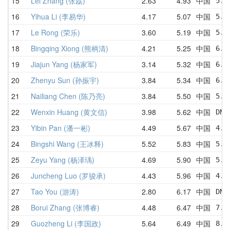
15
Lei Zhang (张磊)
2.63
4.93
中国
5.2
16
Yihua Li (李易华)
4.17
5.07
中国
5.4
17
Le Rong (荣乐)
3.60
5.19
中国
5.2
18
Bingqing Xiong (熊柄清)
4.21
5.25
中国
6.4
19
Jiajun Yang (杨家军)
3.14
5.32
中国
6.1
20
Zhenyu Sun (孙振宇)
3.84
5.34
中国
6.1
21
Nailiang Chen (陈乃亮)
3.84
5.50
中国
5.5
22
Wenxin Huang (黄文信)
3.98
5.62
中国
DNF
23
Yibin Pan (潘一彬)
4.49
5.67
中国
4.9
24
Bingshi Wang (王冰释)
5.52
5.83
中国
5.8
25
Zeyu Yang (杨泽瑀)
4.69
5.90
中国
5.1
26
Juncheng Luo (罗骏承)
4.43
5.96
中国
4.4
27
Tao You (游涛)
2.80
6.17
中国
DNF
28
Borui Zhang (张博睿)
4.48
6.47
中国
7.3
29
Guozheng Li (李国政)
5.64
6.49
中国
8.9