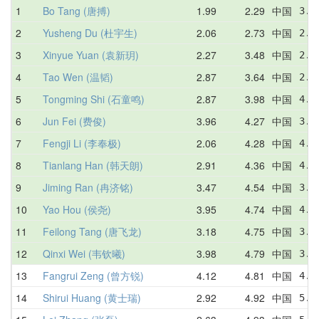
1
Bo Tang (唐搏)
1.99
2.29
中国
3.3
2
Yusheng Du (杜宇生)
2.06
2.73
中国
2.6
3
Xinyue Yuan (袁新玥)
2.27
3.48
中国
2.2
4
Tao Wen (温韬)
2.87
3.64
中国
2.8
5
Tongming Shi (石童鸣)
2.87
3.98
中国
4.6
6
Jun Fei (费俊)
3.96
4.27
中国
3.9
7
Fengji Li (李奉极)
2.06
4.28
中国
4.1
8
Tianlang Han (韩天朗)
2.91
4.36
中国
4.2
9
Jiming Ran (冉济铭)
3.47
4.54
中国
3.4
10
Yao Hou (侯尧)
3.95
4.74
中国
4.5
11
Feilong Tang (唐飞龙)
3.18
4.75
中国
3.9
12
Qinxi Wei (韦钦曦)
3.98
4.79
中国
3.9
13
Fangrui Zeng (曾方锐)
4.12
4.81
中国
4.1
14
Shirui Huang (黄士瑞)
2.92
4.92
中国
5.4