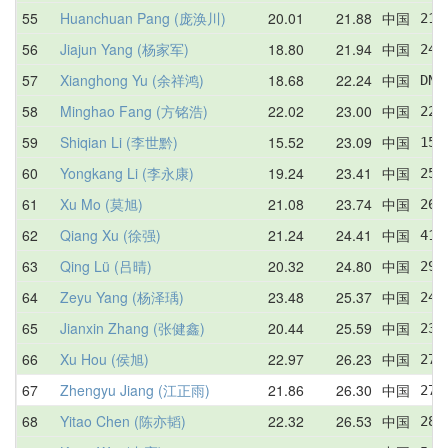
55
Huanchuan Pang (庞涣川)
20.01
21.88
中国
21.
56
Jiajun Yang (杨家军)
18.80
21.94
中国
24.
57
Xianghong Yu (余祥鸿)
18.68
22.24
中国
DNF
58
Minghao Fang (方铭浩)
22.02
23.00
中国
22.
59
Shiqian Li (李世黔)
15.52
23.09
中国
15.
60
Yongkang Li (李永康)
19.24
23.41
中国
25.
61
Xu Mo (莫旭)
21.08
23.74
中国
26.
62
Qiang Xu (徐强)
21.24
24.41
中国
41.
63
Qing Lü (吕晴)
20.32
24.80
中国
29.
64
Zeyu Yang (杨泽瑀)
23.48
25.37
中国
24.
65
Jianxin Zhang (张健鑫)
20.44
25.59
中国
23.
66
Xu Hou (侯旭)
22.97
26.23
中国
27.
67
Zhengyu Jiang (江正雨)
21.86
26.30
中国
27.
68
Yitao Chen (陈亦韬)
22.32
26.53
中国
28.