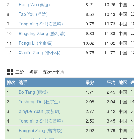
7
Heng Wu (吴恒)
8.21
10.26
中国
12.
8
Tao You (游涛)
8.52
10.43
中国
11.
9
Tongming Shi (石童鸣)
9.75
10.73
中国
10.
10
Bingqing Xiong (熊柄清)
9.83
11.38
中国
11.
11
Fengji Li (李奉极)
10.62
11.62
中国
11.
12
Xiaolin Zeng (曾小林)
9.75
11.77
中国
12.
二阶 初赛 五次计平均
排名
选手
最好
平均
地区
详情
1
Bo Tang (唐搏)
1.71
2.45
中国
1.7
2
Yusheng Du (杜宇生)
2.08
2.94
中国
DNF
3
Xinyue Yuan (袁新玥)
2.77
3.42
中国
3.1
4
Tongming Shi (石童鸣)
2.56
3.45
中国
3.1
5
Fangrui Zeng (曾方锐)
2.92
3.79
中国
2.9