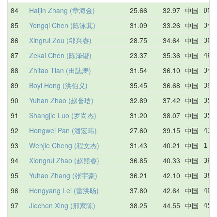
84
Haijin Zhang (章海金)
25.66
32.97
中国
DNF
85
Yongqi Chen (陈泳萁)
31.09
33.26
中国
34.
86
Xingrui Zou (邹兴睿)
28.75
34.64
中国
30.
87
Zekai Chen (陈泽锴)
23.37
35.36
中国
46.
88
Zhitao Tian (田誌涛)
31.54
36.10
中国
34.
89
Boyi Hong (洪伯义)
35.45
36.68
中国
39.
90
Yuhan Zhao (赵誉琀)
32.89
37.42
中国
35.
91
Shangjie Luo (罗尚杰)
31.20
38.07
中国
35.
92
Hongwei Pan (潘宏玮)
27.60
39.15
中国
43.
93
Wenjie Cheng (程文杰)
31.43
40.21
中国
1:1
94
Xiongrui Zhao (赵熊睿)
36.85
40.33
中国
36.
95
Yuhao Zhang (张宇豪)
36.21
42.10
中国
38.
96
Hongyang Lei (雷洪旸)
37.80
42.64
中国
40.
97
Jiechen Xing (邢家陈)
38.25
44.55
中国
45.