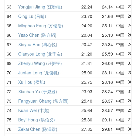
63
Yongjun Jiang (江咏峻)
22.24
24.14
中国
22.
64
Qing Lü (吕晴)
23.70
24.66
中国
26.
65
Minghao Fang (方铭浩)
24.20
25.11
中国
24.
66
Yitao Chen (陈亦韬)
20.04
25.13
中国
20.
67
Xinyue Ran (冉心悦)
20.47
25.34
中国
24.
68
Qianyou Long (龙千友)
21.20
25.59
中国
28.
69
Zhenyu Wang (汪振宇)
21.31
26.06
中国
31.
70
Junfan Long (龙俊帆)
25.90
28.11
中国
28.
71
Xu Hou (侯旭)
25.75
28.16
中国
30.
72
Xianhan Yu (于咸涵)
23.03
28.24
中国
31.
73
Fangyuan Chang (常方圆)
25.40
28.37
中国
26.
74
Kuan Wei (韦宽)
25.64
28.57
中国
25.
75
Boyi Hong (洪伯义)
25.30
29.11
中国
27.
76
Zekai Chen (陈泽锴)
27.85
29.81
中国
30.