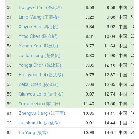
50
Hongwei Pan (潘宏玮)
8.58
9.58
中国
8.5
51
Limei Wang (王丽梅)
7.25
9.88
中国
8.8
52
Xinyue Ran (冉心悦)
9.34
9.92
中国
10.
53
Yitao Chen (陈亦韬)
8.31
10.04
中国
13.
54
Yichen Zou (邹易辰)
8.77
11.64
中国
11.
55
Junfan Long (龙俊帆)
6.30
11.90
中国
15.
56
Yongqi Chen (陈泳萁)
7.35
12.16
中国
14.
57
Hongyang Lei (雷洪旸)
9.75
12.37
中国
13.
58
Zekai Chen (陈泽锴)
7.08
12.65
中国
16.
59
Qianyou Long (龙千友)
9.07
12.74
中国
14.
60
Yuxuan Guo (郭宇轩)
11.40
13.50
中国
13.
61
Zhengyu Jiang (江正雨)
10.85
14.11
中国
14.
62
Junshen Liu (刘俊伸)
9.91
14.44
中国
14.
63
Fu Yang (杨富)
10.98
14.61
中国
DNF