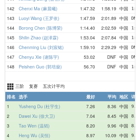
142
Chenxi Ma (麻晨曦)
1:47.32
1:58.19
中国
1:5
143
Luoyi Wang (王罗依)
1:47.59
2:01.89
中国
DNF
144
Borong Chen (陈博荣)
1:14.40
2:02.59
中国
1:3
145
Shilin Zhao (赵泽霖)
1:53.04
2:07.84
中国
1:5
146
Chenming Liu (刘宸铭)
1:59.10
2:29.29
中国
DNF
147
Chenyu Xie (谢陈宇)
53.02
DNF
中国
DNF
148
Peishen Guo (郭培燊)
56.70
DNF
中国
1:2
三阶 复赛 五次计平均
排名
选手
最好
平均
地区
详情
1
Yusheng Du (杜宇生)
7.26
8.36
中国
9.4
2
Dawei Xu (徐大卫)
7.04
8.45
中国
8.0
3
Tao Wen (温韬)
8.20
9.96
中国
8.2
4
Heng Wu (吴恒)
8.97
10.09
中国
9.1