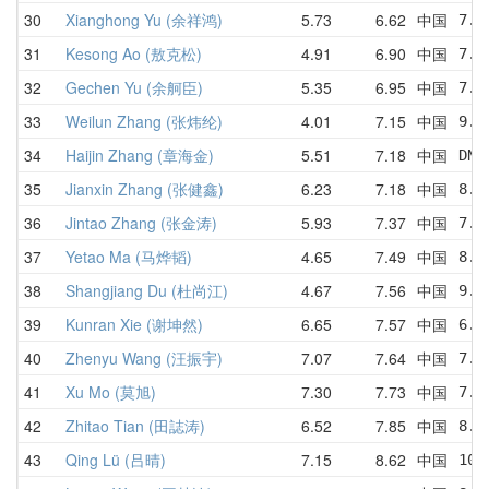
30
Xianghong Yu (余祥鸿)
5.73
6.62
中国
7.7
31
Kesong Ao (敖克松)
4.91
6.90
中国
7.0
32
Gechen Yu (余舸臣)
5.35
6.95
中国
7.2
33
Weilun Zhang (张炜纶)
4.01
7.15
中国
9.0
34
Haijin Zhang (章海金)
5.51
7.18
中国
DNF
35
Jianxin Zhang (张健鑫)
6.23
7.18
中国
8.0
36
Jintao Zhang (张金涛)
5.93
7.37
中国
7.5
37
Yetao Ma (马烨韬)
4.65
7.49
中国
8.5
38
Shangjiang Du (杜尚江)
4.67
7.56
中国
9.8
39
Kunran Xie (谢坤然)
6.65
7.57
中国
6.6
40
Zhenyu Wang (汪振宇)
7.07
7.64
中国
7.3
41
Xu Mo (莫旭)
7.30
7.73
中国
7.3
42
Zhitao Tian (田誌涛)
6.52
7.85
中国
8.4
43
Qing Lü (吕晴)
7.15
8.62
中国
10.