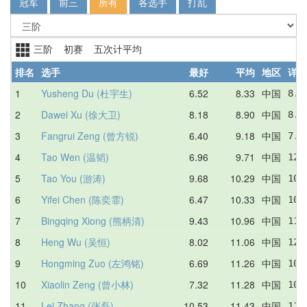
冠军
前三
所有
各选手
打乱
三阶 初赛 五次计平均
排名
选手
最好
平均
地区
详情
1
Yusheng Du (杜宇生)
6.52
8.33
中国
8.3
2
Dawei Xu (徐大卫)
8.18
8.90
中国
8.2
3
Fangrui Zeng (曾方锐)
6.40
9.18
中国
7.9
4
Tao Wen (温韬)
6.96
9.71
中国
12.
5
Tao You (游涛)
9.68
10.29
中国
10.
6
Yifei Chen (陈奕霏)
6.47
10.33
中国
10.
7
Bingqing Xiong (熊柄清)
9.43
10.96
中国
11.
8
Heng Wu (吴恒)
8.02
11.06
中国
12.
9
Hongming Zuo (左鸿铭)
6.69
11.26
中国
10.
10
Xiaolin Zeng (曾小林)
7.32
11.28
中国
10.
11
Lei Zhang (张磊)
10.53
11.43
中国
11.