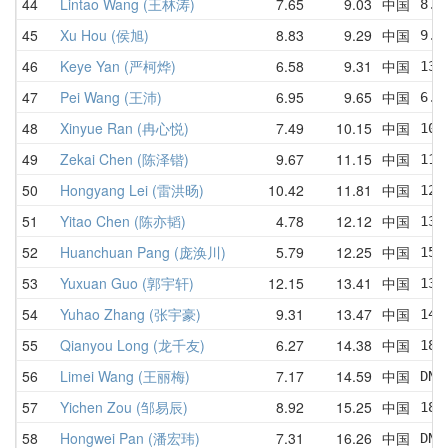
44
Lintao Wang (王林涛)
7.65
9.03
中国
8.4
45
Xu Hou (侯旭)
8.83
9.29
中国
9.5
46
Keye Yan (严柯烨)
6.58
9.31
中国
13.
47
Pei Wang (王沛)
6.95
9.65
中国
6.9
48
Xinyue Ran (冉心悦)
7.49
10.15
中国
10.
49
Zekai Chen (陈泽锴)
9.67
11.15
中国
11.
50
Hongyang Lei (雷洪旸)
10.42
11.81
中国
12.
51
Yitao Chen (陈亦韬)
4.78
12.12
中国
13.
52
Huanchuan Pang (庞涣川)
5.79
12.25
中国
15.
53
Yuxuan Guo (郭宇轩)
12.15
13.41
中国
13.
54
Yuhao Zhang (张宇豪)
9.31
13.47
中国
14.
55
Qianyou Long (龙千友)
6.27
14.38
中国
18.
56
Limei Wang (王丽梅)
7.17
14.59
中国
DNF
57
Yichen Zou (邹易辰)
8.92
15.25
中国
18.
58
Hongwei Pan (潘宏玮)
7.31
16.26
中国
DNF