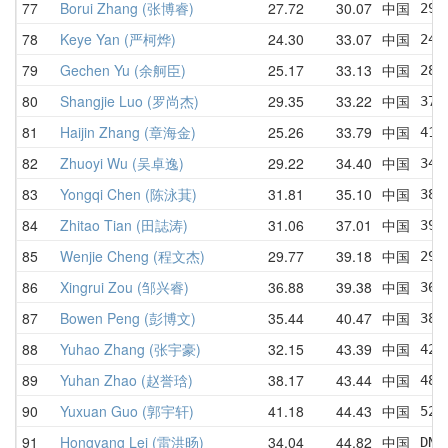
77
Borui Zhang (张博睿)
27.72
30.07
中国
29.
78
Keye Yan (严柯烨)
24.30
33.07
中国
24.
79
Gechen Yu (余舸臣)
25.17
33.13
中国
28.
80
Shangjie Luo (罗尚杰)
29.35
33.22
中国
37.
81
Haijin Zhang (章海金)
25.26
33.79
中国
41.
82
Zhuoyi Wu (吴卓逸)
29.22
34.40
中国
34.
83
Yongqi Chen (陈泳萁)
31.81
35.10
中国
38.
84
Zhitao Tian (田誌涛)
31.06
37.01
中国
39.
85
Wenjie Cheng (程文杰)
29.77
39.18
中国
29.
86
Xingrui Zou (邹兴睿)
36.88
39.38
中国
36.
87
Bowen Peng (彭博文)
35.44
40.47
中国
38.
88
Yuhao Zhang (张宇豪)
32.15
43.39
中国
42.
89
Yuhan Zhao (赵誉琀)
38.17
43.44
中国
48.
90
Yuxuan Guo (郭宇轩)
41.18
44.43
中国
52.
91
Hongyang Lei (雷洪旸)
34.04
44.82
中国
DNF