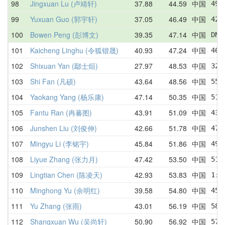
98
Jingxuan Lu (卢靖轩)
37.88
44.59
中国
49.
99
Yuxuan Guo (郭宇轩)
37.05
46.49
中国
42.
100
Bowen Peng (彭博文)
39.35
47.14
中国
DNF
101
Kaicheng Linghu (令狐锴晟)
40.93
47.24
中国
46.
102
Shixuan Yan (鄢士烜)
27.97
48.53
中国
32.
103
Shi Fan (凡硕)
43.64
48.56
中国
55.
104
Yaokang Yang (杨乐康)
47.14
50.35
中国
51.
105
Fantu Ran (冉蕃图)
43.91
51.09
中国
43.
106
Junshen Liu (刘俊伸)
42.66
51.78
中国
47.
107
Mingyu Li (李铭宇)
45.84
51.86
中国
49.
108
Liyue Zhang (张力月)
47.42
53.50
中国
51.
109
Lingtian Chen (陈凌天)
42.93
53.83
中国
1:0
110
Minghong Yu (余明红)
39.58
54.80
中国
45.
111
Yu Zhang (张雨)
43.01
56.19
中国
58.
112
Shangxuan Wu (吴尚轩)
50.90
56.92
中国
57.