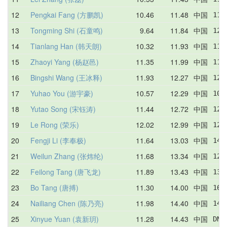
12
Pengkai Fang (方鹏凯)
10.46
11.48
中国
11.
13
Tongming Shi (石童鸣)
9.64
11.84
中国
12.
14
Tianlang Han (韩天朗)
10.32
11.93
中国
11.
15
Zhaoyi Yang (杨赵邑)
11.35
11.99
中国
11.
16
Bingshi Wang (王冰释)
11.93
12.27
中国
12.
17
Yuhao You (游宇豪)
10.57
12.29
中国
10.
18
Yutao Song (宋钰涛)
11.44
12.72
中国
12.
19
Le Rong (荣乐)
12.02
12.99
中国
12.
20
Fengji Li (李奉极)
11.64
13.03
中国
14.
21
Weilun Zhang (张炜纶)
11.68
13.34
中国
12.
22
Feilong Tang (唐飞龙)
11.89
13.43
中国
13.
23
Bo Tang (唐搏)
11.30
14.00
中国
16.
24
Nailiang Chen (陈乃亮)
11.98
14.40
中国
14.
25
Xinyue Yuan (袁新玥)
11.28
14.43
中国
DNF