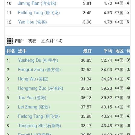
10
Jiming Ran (冉济铭)
3.81
4.70
中国
4.3
11
Feilong Tang (唐飞龙)
3.45
4.73
中国
5.2
12
Yao Hou (侯尧)
3.90
4.78
中国
6.5
四阶 初赛 五次计平均
排名
选手
最好
平均
地区
详情
1
Yusheng Du (杜宇生)
30.83
32.74
中国
35.
2
Fangrui Zeng (曾方锐)
32.52
34.03
中国
33.
3
Heng Wu (吴恒)
31.34
34.28
中国
33.
4
Hongming Zuo (左鸿铭)
33.51
39.23
中国
40.
5
Tao You (游涛)
36.18
39.82
中国
40.
6
Lei Zhang (张磊)
37.57
40.15
中国
43.
7
Feilong Tang (唐飞龙)
35.98
43.24
中国
43.
8
Tongming Shi (石童鸣)
38.17
43.46
中国
38.
9
Fengji Li (李奉极)
39.50
44.02
中国
39.