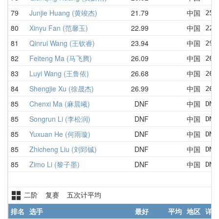
79
Junjie Huang (黄竣杰)
21.79
中国
25.
80
Xinyu Fan (范馨玉)
22.99
中国
22.
81
Qinrui Wang (王钦睿)
23.94
中国
29.
82
Feiteng Ma (马飞腾)
26.09
中国
26.
83
Luyi Wang (王鲁依)
26.68
中国
26.
84
Shengjie Xu (徐晟杰)
26.99
中国
26.
85
Chenxi Ma (麻晨曦)
DNF
中国
DNF
85
Songrun Li (李松润)
DNF
中国
DNF
85
Yuxuan He (何雨璇)
DNF
中国
DNF
85
Zhicheng Liu (刘郅铖)
DNF
中国
DNF
85
Zimo Li (黎子墨)
DNF
中国
DNF
二阶 复赛 五次计平均
排名
选手
最好
平均
地区
详情