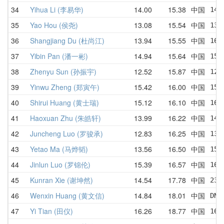
34
Yihua Li (李易华)
14.00
15.38
中国
14.
35
Yao Hou (侯尧)
13.08
15.54
中国
13.
36
Shangjiang Du (杜尚江)
13.94
15.55
中国
16.
37
Yibin Pan (潘一彬)
14.94
15.64
中国
15.
38
Zhenyu Sun (孙振宇)
12.52
15.87
中国
12.
39
Yinwu Zheng (郑寅午)
15.42
16.00
中国
15.
40
Shirui Huang (黄士瑞)
15.12
16.10
中国
16.
41
Haoxuan Zhu (朱皓轩)
13.99
16.22
中国
14.
42
Juncheng Luo (罗骏承)
12.83
16.25
中国
13.
43
Yetao Ma (马烨韬)
13.56
16.50
中国
15.
44
Jinlun Luo (罗锦伦)
15.39
16.57
中国
16.
45
Kunran Xie (谢坤然)
14.54
17.78
中国
23.
46
Wenxin Huang (黄文信)
14.84
18.01
中国
DNF
47
Yi Tian (田仪)
16.26
18.77
中国
16.