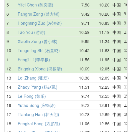
5
Yifei Chen (陈奕霏)
7.56
10.20
中国
10.
6
Fangrui Zeng (曾方锐)
9.42
10.20
中国
9.4
7
Hongming Zuo (左鸿铭)
9.71
10.83
中国
9.7
8
Tao You (游涛)
10.59
11.19
中国
11.
9
Xiaolin Zeng (曾小林)
9.65
11.24
中国
12.
10
Tongming Shi (石童鸣)
10.42
11.63
中国
12.
11
Fengji Li (李奉极)
11.56
11.95
中国
12.
12
Bingqing Xiong (熊柄清)
10.69
12.05
中国
13.
13
Lei Zhang (张磊)
10.38
12.09
中国
10.
14
Zhaoyi Yang (杨赵邑)
11.51
12.23
中国
12.
15
Le Rong (荣乐)
9.74
12.55
中国
15.
16
Yutao Song (宋钰涛)
9.73
12.61
中国
12.
17
Tianlang Han (韩天朗)
10.78
12.69
中国
18.
18
Pengkai Fang (方鹏凯)
11.06
12.86
中国
12.