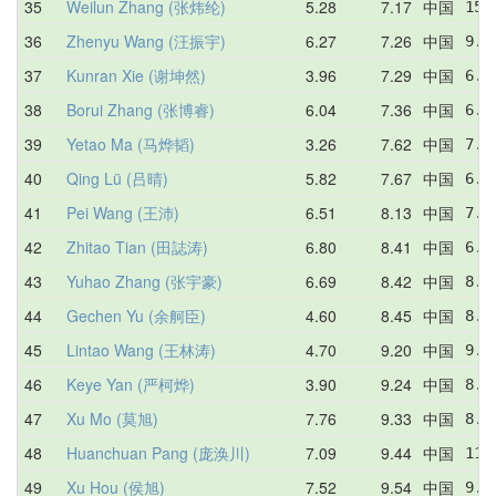
35
Weilun Zhang (张炜纶)
5.28
7.17
中国
15.
36
Zhenyu Wang (汪振宇)
6.27
7.26
中国
9.0
37
Kunran Xie (谢坤然)
3.96
7.29
中国
6.5
38
Borui Zhang (张博睿)
6.04
7.36
中国
6.3
39
Yetao Ma (马烨韬)
3.26
7.62
中国
7.5
40
Qing Lü (吕晴)
5.82
7.67
中国
6.2
41
Pei Wang (王沛)
6.51
8.13
中国
7.9
42
Zhitao Tian (田誌涛)
6.80
8.41
中国
6.8
43
Yuhao Zhang (张宇豪)
6.69
8.42
中国
8.3
44
Gechen Yu (余舸臣)
4.60
8.45
中国
8.6
45
Lintao Wang (王林涛)
4.70
9.20
中国
9.9
46
Keye Yan (严柯烨)
3.90
9.24
中国
8.7
47
Xu Mo (莫旭)
7.76
9.33
中国
8.5
48
Huanchuan Pang (庞涣川)
7.09
9.44
中国
11.
49
Xu Hou (侯旭)
7.52
9.54
中国
9.3