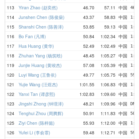
113
Yiran Zhao (赵奕然)
46.70
57.11
中国
46.
114
Junshen Chen (陈俊燊)
43.37
58.83
中国
1:0
115
Shanshi Chen (陈善泽)
53.85
59.13
中国
1:0
116
Bo Fan (凡博)
50.84
1:02.34
中国
1:0
117
Hua Huang (黄华)
52.49
1:02.49
中国
1:1
118
Zhuhan Yang (杨筑晗)
48.45
1:05.27
中国
1:3
119
Junjie Huang (黄竣杰)
57.08
1:05.39
中国
1:0
120
Luyi Wang (王鲁依)
49.77
1:05.75
中国
59.
121
Yujie Wang (汪煜杰)
1:01.55
1:06.83
中国
1:1
122
Yanxi Tan (谭彦熙)
1:02.83
1:09.60
中国
1:2
123
Jingshi Zhong (钟璟泽)
48.21
1:09.96
中国
DNF
124
Tenghui Zhou (周腾辉)
50.91
1:11.83
中国
50.
125
Ziyi Chen (陈梓懿)
55.93
1:12.00
中国
1:1
126
Yufei Li (李俞霏)
59.48
1:12.71
中国
59.