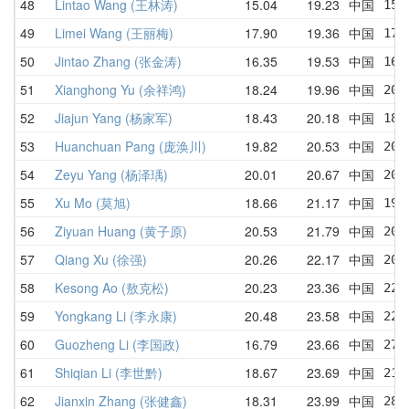
48
Lintao Wang (王林涛)
15.04
19.23
中国
15.
49
Limei Wang (王丽梅)
17.90
19.36
中国
17.
50
Jintao Zhang (张金涛)
16.35
19.53
中国
16.
51
Xianghong Yu (余祥鸿)
18.24
19.96
中国
20.
52
Jiajun Yang (杨家军)
18.43
20.18
中国
18.
53
Huanchuan Pang (庞涣川)
19.82
20.53
中国
20.
54
Zeyu Yang (杨泽瑀)
20.01
20.67
中国
20.
55
Xu Mo (莫旭)
18.66
21.17
中国
19.
56
Ziyuan Huang (黄子原)
20.53
21.79
中国
20.
57
Qiang Xu (徐强)
20.26
22.17
中国
20.
58
Kesong Ao (敖克松)
20.23
23.36
中国
22.
59
Yongkang Li (李永康)
20.48
23.58
中国
22.
60
Guozheng Li (李国政)
16.79
23.66
中国
27.
61
Shiqian Li (李世黔)
18.67
23.69
中国
21.
62
Jianxin Zhang (张健鑫)
18.31
23.99
中国
28.