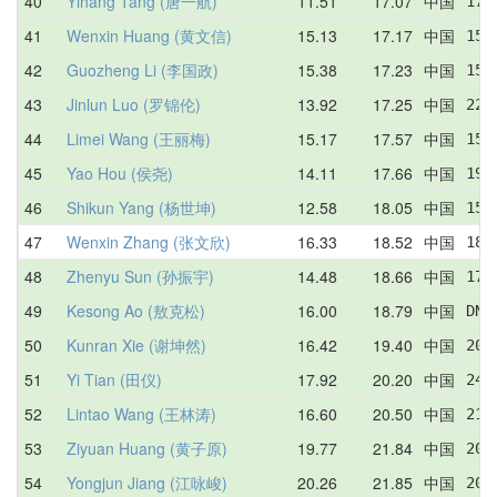
40
Yihang Tang (唐一航)
11.51
17.07
中国
17.
41
Wenxin Huang (黄文信)
15.13
17.17
中国
15.
42
Guozheng Li (李国政)
15.38
17.23
中国
15.
43
Jinlun Luo (罗锦伦)
13.92
17.25
中国
22.
44
Limei Wang (王丽梅)
15.17
17.57
中国
15.
45
Yao Hou (侯尧)
14.11
17.66
中国
19.
46
Shikun Yang (杨世坤)
12.58
18.05
中国
15.
47
Wenxin Zhang (张文欣)
16.33
18.52
中国
18.
48
Zhenyu Sun (孙振宇)
14.48
18.66
中国
17.
49
Kesong Ao (敖克松)
16.00
18.79
中国
DNF
50
Kunran Xie (谢坤然)
16.42
19.40
中国
20.
51
Yi Tian (田仪)
17.92
20.20
中国
24.
52
Lintao Wang (王林涛)
16.60
20.50
中国
21.
53
Ziyuan Huang (黄子原)
19.77
21.84
中国
20.
54
Yongjun Jiang (江咏峻)
20.26
21.85
中国
20.